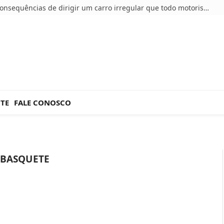
5 consequências de dirigir um carro irregular que todo motorista deve conhecer
NTE
FALE CONOSCO
 BASQUETE