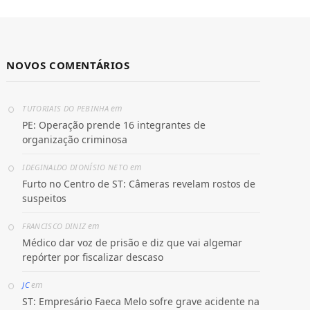
NOVOS COMENTÁRIOS
em
TUTORIAIS DO PEBINHA
PE: Operação prende 16 integrantes de
organização criminosa
em
IDEGINALDO DIONÍSIO NETO
Furto no Centro de ST: Câmeras revelam rostos de
suspeitos
em
FRANCISCO DINIZ
Médico dar voz de prisão e diz que vai algemar
repórter por fiscalizar descaso
em
JC
ST: Empresário Faeca Melo sofre grave acidente na