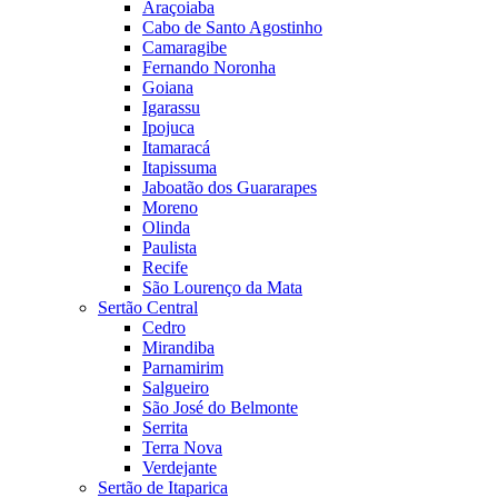
Araçoiaba
Cabo de Santo Agostinho
Camaragibe
Fernando Noronha
Goiana
Igarassu
Ipojuca
Itamaracá
Itapissuma
Jaboatão dos Guararapes
Moreno
Olinda
Paulista
Recife
São Lourenço da Mata
Sertão Central
Cedro
Mirandiba
Parnamirim
Salgueiro
São José do Belmonte
Serrita
Terra Nova
Verdejante
Sertão de Itaparica