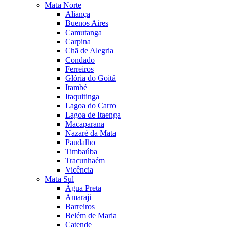
Mata Norte
Aliança
Buenos Aires
Camutanga
Carpina
Chã de Alegria
Condado
Ferreiros
Glória do Goitá
Itambé
Itaquitinga
Lagoa do Carro
Lagoa de Itaenga
Macaparana
Nazaré da Mata
Paudalho
Timbaúba
Tracunhaém
Vicência
Mata Sul
Água Preta
Amaraji
Barreiros
Belém de Maria
Catende