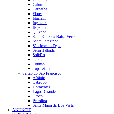
Calumbi
Carnaíba
Flores
Iguaraci
Ingazeira
Itapetim
Quixaba
Santa Cruz da Baixa Verde
Santa Terezinha
São José do Egito
Serra Talhada
Solidão
Tabira
Triunfo
Tuparetama
Sertão do São Francisco
Afrânio
Cabrobó
Dormentes
Lagoa Grande
Orocó
Petrolina
Santa Maria da Boa Vista
ANUNCIE