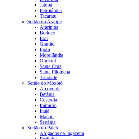
Jatobá
Petrolândia
Tacaratu
Sertão do Araripe
Araripina
Bodoco
Exu
Granito
Ipubi
Moreilândia
Ouricuri
Santa Cruz
Santa Filomena
Trindade
Sertão do Moxotó
Arcoverde
Betânia
Custódia
Ibimirim
Inajá
Manari
Sertânia
Sertão do Pajeú
Afogados da Ingazeira
Brejinho