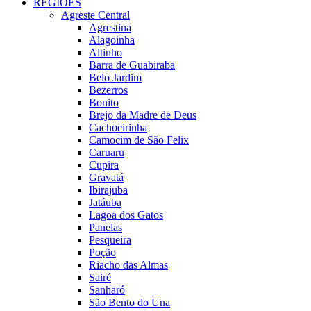
REGIÕES
Agreste Central
Agrestina
Alagoinha
Altinho
Barra de Guabiraba
Belo Jardim
Bezerros
Bonito
Brejo da Madre de Deus
Cachoeirinha
Camocim de São Felix
Caruaru
Cupira
Gravatá
Ibirajuba
Jatáuba
Lagoa dos Gatos
Panelas
Pesqueira
Poção
Riacho das Almas
Sairé
Sanharó
São Bento do Una