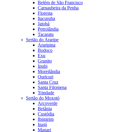
Belém de São Francisco
Carnaubeira da Penha
Floresta
Itacuruba
Jatobá
Petrolândia
Tacaratu
Sertão do Araripe
Araripina
Bodoco
Exu
Granito
Ipubi
Moreilândia
Ouricuri
Santa Cruz
Santa Filomena
Trindade
Sertão do Moxotó
Arcoverde
Betânia
Custódia
Ibimirim
Inajá
Manari