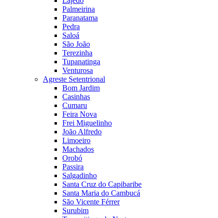
Lajedo
Palmeirina
Paranatama
Pedra
Saloá
São João
Terezinha
Tupanatinga
Venturosa
Agreste Setentrional
Bom Jardim
Casinhas
Cumaru
Feira Nova
Frei Miguelinho
João Alfredo
Limoeiro
Machados
Orobó
Passira
Salgadinho
Santa Cruz do Capibaribe
Santa Maria do Cambucá
São Vicente Férrer
Surubim