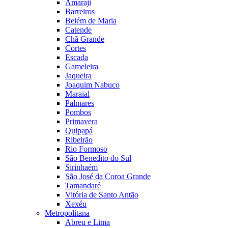
Amaraji
Barreiros
Belém de Maria
Catende
Chã Grande
Cortes
Escada
Gameleira
Jaqueira
Joaquim Nabuco
Maraial
Palmares
Pombos
Primavera
Quipapá
Ribeirão
Rio Formoso
São Benedito do Sul
Sirinhaém
São José da Coroa Grande
Tamandaré
Vitória de Santo Antão
Xexéu
Metropolitana
Abreu e Lima