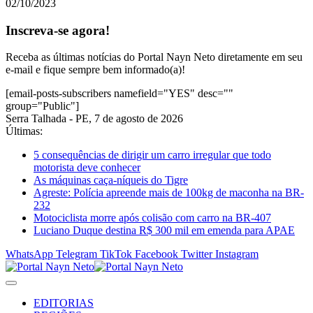
02/10/2023
Inscreva-se agora!
Receba as últimas notícias do Portal Nayn Neto diretamente em seu
e-mail e fique sempre bem informado(a)!
[email-posts-subscribers namefield="YES" desc=""
group="Public"]
Serra Talhada - PE, 7 de agosto de 2026
Últimas:
5 consequências de dirigir um carro irregular que todo
motorista deve conhecer
As máquinas caça-níqueis do Tigre
Agreste: Polícia apreende mais de 100kg de maconha na BR-
232
Motociclista morre após colisão com carro na BR-407
Luciano Duque destina R$ 300 mil em emenda para APAE
WhatsApp
Telegram
TikTok
Facebook
Twitter
Instagram
EDITORIAS