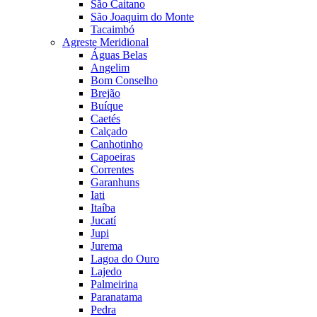
São Caitano
São Joaquim do Monte
Tacaimbó
Agreste Meridional
Águas Belas
Angelim
Bom Conselho
Brejão
Buíque
Caetés
Calçado
Canhotinho
Capoeiras
Correntes
Garanhuns
Iati
Itaíba
Jucatí
Jupi
Jurema
Lagoa do Ouro
Lajedo
Palmeirina
Paranatama
Pedra