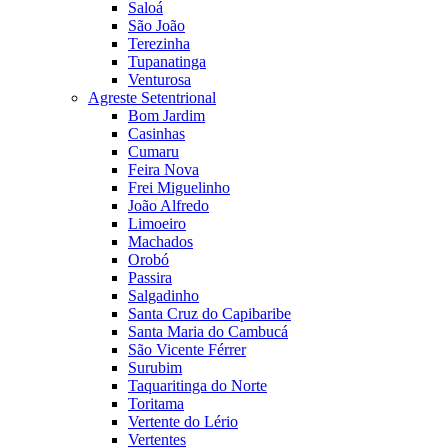
Saloá
São João
Terezinha
Tupanatinga
Venturosa
Agreste Setentrional
Bom Jardim
Casinhas
Cumaru
Feira Nova
Frei Miguelinho
João Alfredo
Limoeiro
Machados
Orobó
Passira
Salgadinho
Santa Cruz do Capibaribe
Santa Maria do Cambucá
São Vicente Férrer
Surubim
Taquaritinga do Norte
Toritama
Vertente do Lério
Vertentes