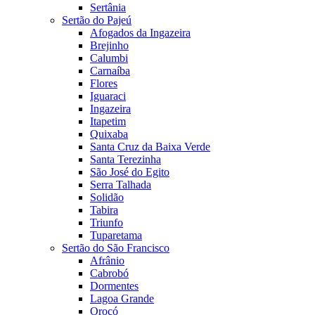
Sertânia
Sertão do Pajeú
Afogados da Ingazeira
Brejinho
Calumbi
Carnaíba
Flores
Iguaraci
Ingazeira
Itapetim
Quixaba
Santa Cruz da Baixa Verde
Santa Terezinha
São José do Egito
Serra Talhada
Solidão
Tabira
Triunfo
Tuparetama
Sertão do São Francisco
Afrânio
Cabrobó
Dormentes
Lagoa Grande
Orocó