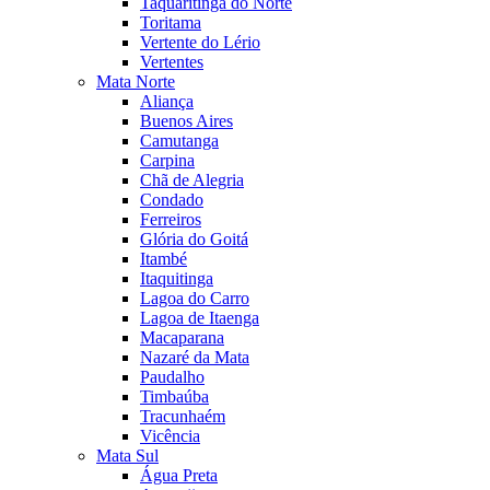
Taquaritinga do Norte
Toritama
Vertente do Lério
Vertentes
Mata Norte
Aliança
Buenos Aires
Camutanga
Carpina
Chã de Alegria
Condado
Ferreiros
Glória do Goitá
Itambé
Itaquitinga
Lagoa do Carro
Lagoa de Itaenga
Macaparana
Nazaré da Mata
Paudalho
Timbaúba
Tracunhaém
Vicência
Mata Sul
Água Preta