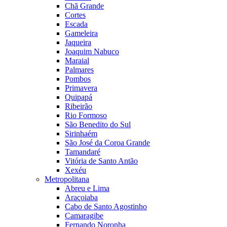
Chã Grande
Cortes
Escada
Gameleira
Jaqueira
Joaquim Nabuco
Maraial
Palmares
Pombos
Primavera
Quipapá
Ribeirão
Rio Formoso
São Benedito do Sul
Sirinhaém
São José da Coroa Grande
Tamandaré
Vitória de Santo Antão
Xexéu
Metropolitana
Abreu e Lima
Araçoiaba
Cabo de Santo Agostinho
Camaragibe
Fernando Noronha