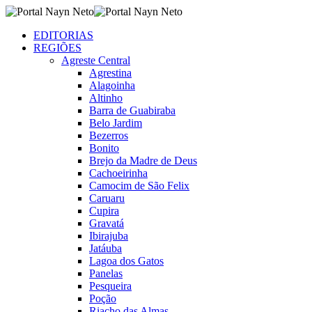
EDITORIAS
REGIÕES
Agreste Central
Agrestina
Alagoinha
Altinho
Barra de Guabiraba
Belo Jardim
Bezerros
Bonito
Brejo da Madre de Deus
Cachoeirinha
Camocim de São Felix
Caruaru
Cupira
Gravatá
Ibirajuba
Jatáuba
Lagoa dos Gatos
Panelas
Pesqueira
Poção
Riacho das Almas