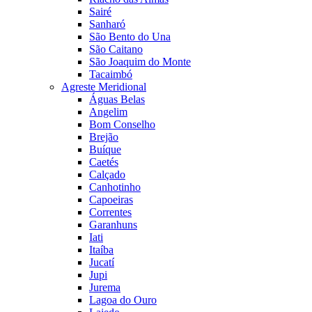
Sairé
Sanharó
São Bento do Una
São Caitano
São Joaquim do Monte
Tacaimbó
Agreste Meridional
Águas Belas
Angelim
Bom Conselho
Brejão
Buíque
Caetés
Calçado
Canhotinho
Capoeiras
Correntes
Garanhuns
Iati
Itaíba
Jucatí
Jupi
Jurema
Lagoa do Ouro