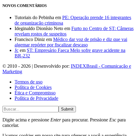
NOVOS COMENTÁRIOS
Tutoriais do Pebinha
em
PE: Operação prende 16 integrantes
de organização criminosa
Ideginaldo Dionísio Neto
em
Furto no Centro de ST: Câmeras
revelam rostos de suspeitos
Francisco Diniz
em
Médico dar voz de prisão e diz que vai
algemar repórter por fiscalizar descaso
Jc
em
ST: Empresário Faeca Melo sofre grave acidente na
BR-232
© 2010 - 2026 | Desenvolvido por:
INDEXBrasil - Comunicação e
Marketing
Termos de uso
Política de Cookies
Ética e Compromisso
Política de Privacidade
Submit
Digite acima e pressione
Enter
para procurar. Pressione
Esc
para
cancelar.
Usamos cookies em nosso site para oferecer a você a experiência