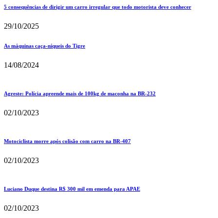
5 consequências de dirigir um carro irregular que todo motorista deve conhecer
29/10/2025
As máquinas caça-níqueis do Tigre
14/08/2024
Agreste: Polícia apreende mais de 100kg de maconha na BR-232
02/10/2023
Motociclista morre após colisão com carro na BR-407
02/10/2023
Luciano Duque destina R$ 300 mil em emenda para APAE
02/10/2023