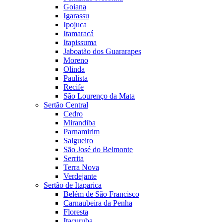
Goiana
Igarassu
Ipojuca
Itamaracá
Itapissuma
Jaboatão dos Guararapes
Moreno
Olinda
Paulista
Recife
São Lourenço da Mata
Sertão Central
Cedro
Mirandiba
Parnamirim
Salgueiro
São José do Belmonte
Serrita
Terra Nova
Verdejante
Sertão de Itaparica
Belém de São Francisco
Carnaubeira da Penha
Floresta
Itacuruba