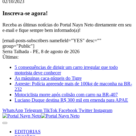
02/10/2023
Inscreva-se agora!
Receba as últimas notícias do Portal Nayn Neto diretamente em seu
e-mail e fique sempre bem informado(a)!
[email-posts-subscribers namefield="YES" desc=""
group="Public"]
Serra Talhada - PE, 8 de agosto de 2026
Últimas:
5 consequências de dirigir um carro irregular que todo
motorista deve conhecer
As máquinas caça-níqueis do Tigre
Agreste: Polícia apreende mais de 100kg de maconha na BR-
232
Motociclista morre após colisão com carro na BR-407
Luciano Duque destina R$ 300 mil em emenda para APAE
WhatsApp
Telegram
TikTok
Facebook
Twitter
Instagram
EDITORIAS