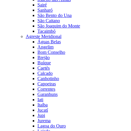
Sairé
Sanharó
São Bento do Una
São Caitano
São Joaquim do Monte
Tacaimbó
Agreste Meridional
Águas Belas
Angelim
Bom Conselho
Brejão
Buíque
Caetés
Calçado
Canhotinho
Capoeiras
Correntes
Garanhuns
Iati
Itaíba
Jucatí
Jupi
Jurema
Lagoa do Ouro