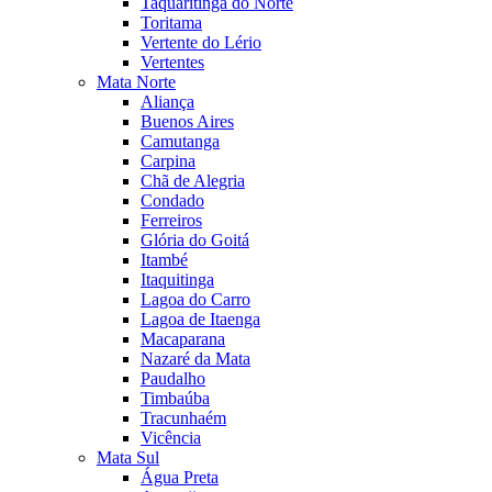
Taquaritinga do Norte
Toritama
Vertente do Lério
Vertentes
Mata Norte
Aliança
Buenos Aires
Camutanga
Carpina
Chã de Alegria
Condado
Ferreiros
Glória do Goitá
Itambé
Itaquitinga
Lagoa do Carro
Lagoa de Itaenga
Macaparana
Nazaré da Mata
Paudalho
Timbaúba
Tracunhaém
Vicência
Mata Sul
Água Preta