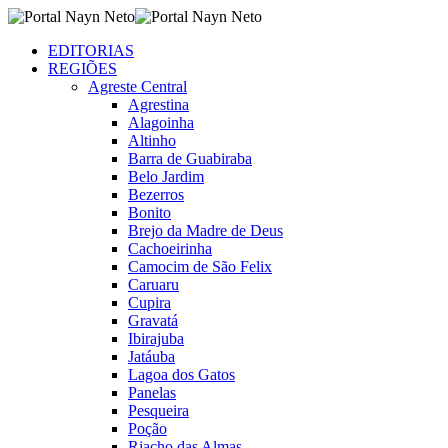
EDITORIAS
REGIÕES
Agreste Central
Agrestina
Alagoinha
Altinho
Barra de Guabiraba
Belo Jardim
Bezerros
Bonito
Brejo da Madre de Deus
Cachoeirinha
Camocim de São Felix
Caruaru
Cupira
Gravatá
Ibirajuba
Jatáuba
Lagoa dos Gatos
Panelas
Pesqueira
Poção
Riacho das Almas