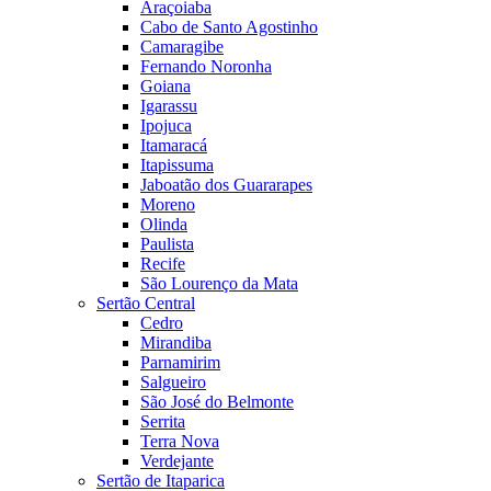
Araçoiaba
Cabo de Santo Agostinho
Camaragibe
Fernando Noronha
Goiana
Igarassu
Ipojuca
Itamaracá
Itapissuma
Jaboatão dos Guararapes
Moreno
Olinda
Paulista
Recife
São Lourenço da Mata
Sertão Central
Cedro
Mirandiba
Parnamirim
Salgueiro
São José do Belmonte
Serrita
Terra Nova
Verdejante
Sertão de Itaparica