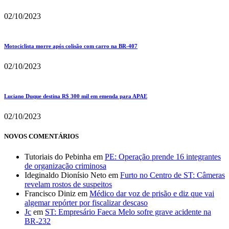
02/10/2023
Motociclista morre após colisão com carro na BR-407
02/10/2023
Luciano Duque destina R$ 300 mil em emenda para APAE
02/10/2023
NOVOS COMENTÁRIOS
Tutoriais do Pebinha
em
PE: Operação prende 16 integrantes
de organização criminosa
Ideginaldo Dionísio Neto
em
Furto no Centro de ST: Câmeras
revelam rostos de suspeitos
Francisco Diniz
em
Médico dar voz de prisão e diz que vai
algemar repórter por fiscalizar descaso
Jc
em
ST: Empresário Faeca Melo sofre grave acidente na
BR-232