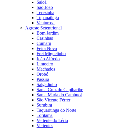
Saloá
São João
Terezinha
Tupanatinga
Venturosa
Agreste Setentrional
Bom Jardim
Casinhas
Cumaru
Feira Nova
Frei Miguelinho
João Alfredo
Limoeiro
Machados
Orobó
Passira
Salgadinho
Santa Cruz do Capibaribe
Santa Maria do Cambucá
São Vicente Férrer
Surubim
Taquaritinga do Norte
Toritama
Vertente do Lério
Vertentes