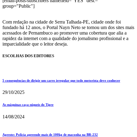
[email-posts-subscribers namefield="YES" desc=""
group="Public"]
Com redação na cidade de Serra Talhada-PE, cidade onde foi
fundado há 12 anos, o Portal Nayn Neto se tornou um dos sites mais
acessados de Pernambuco ao promover uma cobertura que alia a
rapidez da internet com a qualidade do jornalismo profissional e a
imparcialidade que o leitor deseja.
ESCOLHAS DOS EDITORES
5 consequências de dirigir um carro irregular que todo motorista deve conhecer
29/10/2025
As máquinas caça-níqueis do Tigre
14/08/2024
Agreste: Polícia apreende mais de 100kg de maconha na BR-232