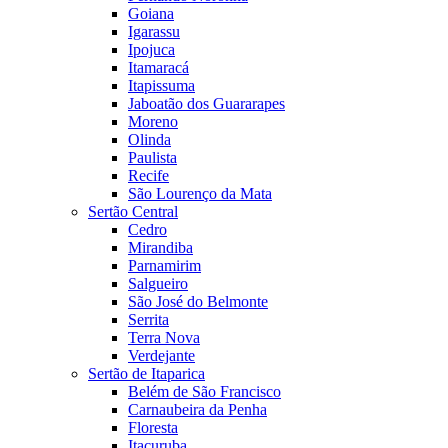
Goiana
Igarassu
Ipojuca
Itamaracá
Itapissuma
Jaboatão dos Guararapes
Moreno
Olinda
Paulista
Recife
São Lourenço da Mata
Sertão Central
Cedro
Mirandiba
Parnamirim
Salgueiro
São José do Belmonte
Serrita
Terra Nova
Verdejante
Sertão de Itaparica
Belém de São Francisco
Carnaubeira da Penha
Floresta
Itacuruba