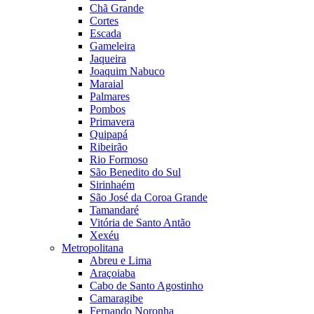
Chã Grande
Cortes
Escada
Gameleira
Jaqueira
Joaquim Nabuco
Maraial
Palmares
Pombos
Primavera
Quipapá
Ribeirão
Rio Formoso
São Benedito do Sul
Sirinhaém
São José da Coroa Grande
Tamandaré
Vitória de Santo Antão
Xexéu
Metropolitana
Abreu e Lima
Araçoiaba
Cabo de Santo Agostinho
Camaragibe
Fernando Noronha