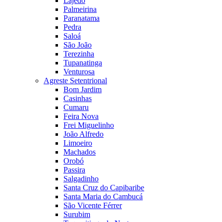
Lajedo
Palmeirina
Paranatama
Pedra
Saloá
São João
Terezinha
Tupanatinga
Venturosa
Agreste Setentrional
Bom Jardim
Casinhas
Cumaru
Feira Nova
Frei Miguelinho
João Alfredo
Limoeiro
Machados
Orobó
Passira
Salgadinho
Santa Cruz do Capibaribe
Santa Maria do Cambucá
São Vicente Férrer
Surubim