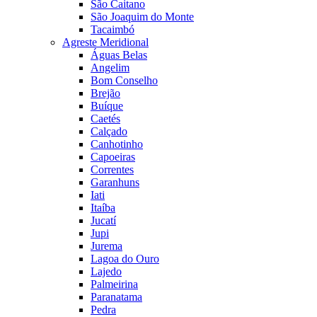
São Caitano
São Joaquim do Monte
Tacaimbó
Agreste Meridional
Águas Belas
Angelim
Bom Conselho
Brejão
Buíque
Caetés
Calçado
Canhotinho
Capoeiras
Correntes
Garanhuns
Iati
Itaíba
Jucatí
Jupi
Jurema
Lagoa do Ouro
Lajedo
Palmeirina
Paranatama
Pedra