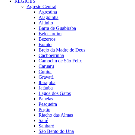
REGIÕES
Agreste Central
Agrestina
Alagoinha
Altinho
Barra de Guabiraba
Belo Jardim
Bezerros
Bonito
Brejo da Madre de Deus
Cachoeirinha
Camocim de São Felix
Caruaru
Cupira
Gravatá
Ibirajuba
Jatáuba
Lagoa dos Gatos
Panelas
Pesqueira
Poção
Riacho das Almas
Sairé
Sanharó
São Bento do Una