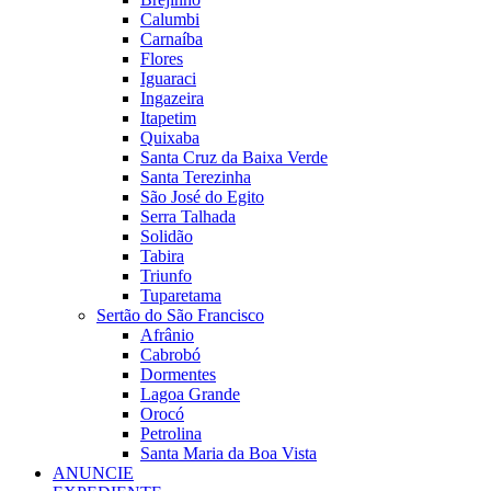
Calumbi
Carnaíba
Flores
Iguaraci
Ingazeira
Itapetim
Quixaba
Santa Cruz da Baixa Verde
Santa Terezinha
São José do Egito
Serra Talhada
Solidão
Tabira
Triunfo
Tuparetama
Sertão do São Francisco
Afrânio
Cabrobó
Dormentes
Lagoa Grande
Orocó
Petrolina
Santa Maria da Boa Vista
ANUNCIE