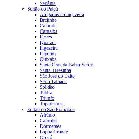
Sertânia
Sertão do Pajeú
Afogados da Ingazeira
Brejinho
Calumbi
Carnaíba
Flores
Iguaraci
Ingazeira
Itapetim
Quixaba
Santa Cruz da Baixa Verde
Santa Terezinha
São José do Egito
Serra Talhada
Solidão
Tabira
Triunfo
Tuparetama
Sertão do São Francisco
Afrânio
Cabrobó
Dormentes
Lagoa Grande
Orocó