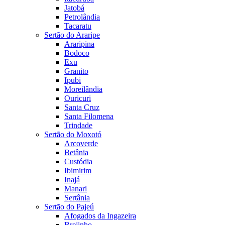
Jatobá
Petrolândia
Tacaratu
Sertão do Araripe
Araripina
Bodoco
Exu
Granito
Ipubi
Moreilândia
Ouricuri
Santa Cruz
Santa Filomena
Trindade
Sertão do Moxotó
Arcoverde
Betânia
Custódia
Ibimirim
Inajá
Manari
Sertânia
Sertão do Pajeú
Afogados da Ingazeira
Brejinho