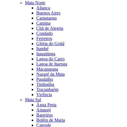
Mata Norte
Aliança
Buenos Aires
Camutanga
Carpina
Chã de Alegria
Condado
Ferreiros
Glória do Goitá
Itambé
Itaquitinga
Lagoa do Carro
Lagoa de Itaenga
Macaparana
Nazaré da Mata
Paudalho
Timbaúba
Tracunhaém
Vicência
Mata Sul
Água Preta
Amaraji
Barreiros
Belém de Maria
Catende