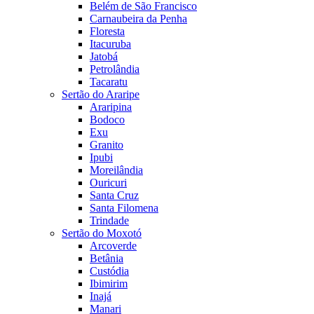
Belém de São Francisco
Carnaubeira da Penha
Floresta
Itacuruba
Jatobá
Petrolândia
Tacaratu
Sertão do Araripe
Araripina
Bodoco
Exu
Granito
Ipubi
Moreilândia
Ouricuri
Santa Cruz
Santa Filomena
Trindade
Sertão do Moxotó
Arcoverde
Betânia
Custódia
Ibimirim
Inajá
Manari