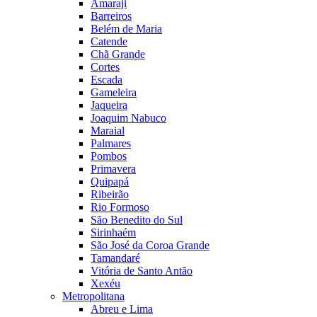
Amaraji
Barreiros
Belém de Maria
Catende
Chã Grande
Cortes
Escada
Gameleira
Jaqueira
Joaquim Nabuco
Maraial
Palmares
Pombos
Primavera
Quipapá
Ribeirão
Rio Formoso
São Benedito do Sul
Sirinhaém
São José da Coroa Grande
Tamandaré
Vitória de Santo Antão
Xexéu
Metropolitana
Abreu e Lima