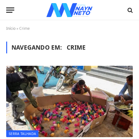
Início
»
Crime
NAVEGANDO EM:
CRIME
SERRA TALHADA