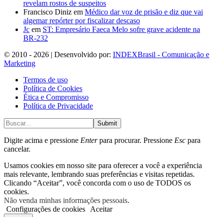
revelam rostos de suspeitos
Francisco Diniz
em
Médico dar voz de prisão e diz que vai
algemar repórter por fiscalizar descaso
Jc
em
ST: Empresário Faeca Melo sofre grave acidente na
BR-232
© 2010 - 2026 | Desenvolvido por:
INDEXBrasil - Comunicação e
Marketing
Termos de uso
Política de Cookies
Ética e Compromisso
Política de Privacidade
Submit
Digite acima e pressione
Enter
para procurar. Pressione
Esc
para
cancelar.
Usamos cookies em nosso site para oferecer a você a experiência
mais relevante, lembrando suas preferências e visitas repetidas.
Clicando “Aceitar”, você concorda com o uso de TODOS os
cookies.
Não venda minhas informações pessoais
.
Configurações de cookies
Aceitar