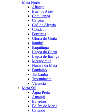
Mata Norte
Aliança
Buenos Aires
Camutanga
Carpina
Chã de Alegria
Condado
Ferreiros
Glória do Goitá
Itambé
Itaquitinga
Lagoa do Carro
Lagoa de Itaenga
Macaparana
Nazaré da Mata
Paudalho
Timbaúba
Tracunhaém
Vicência
Mata Sul
Água Preta
Amaraji
Barreiros
Belém de Maria
Catende