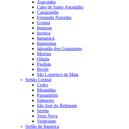
Araçoiaba
Cabo de Santo Agostinho
Camaragibe
Fernando Noronha
Goiana
Igarassu
Ipojuca
Itamaracá
Itapissuma
Jaboatão dos Guararapes
Moreno
Olinda
Paulista
Recife
São Lourenço da Mata
Sertão Central
Cedro
Mirandiba
Parnamirim
Salgueiro
São José do Belmonte
Serrita
Terra Nova
Verdejante
Sertão de Itaparica