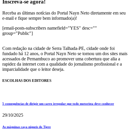
Inscreva-se agora!
Receba as últimas notícias do Portal Nayn Neto diretamente em seu
e-mail e fique sempre bem informado(a)!
[email-posts-subscribers namefield="YES" desc=""
group="Public"]
Com redação na cidade de Serra Talhada-PE, cidade onde foi
fundado há 12 anos, o Portal Nayn Neto se tornou um dos sites mais
acessados de Pernambuco ao promover uma cobertura que alia a
rapidez da internet com a qualidade do jornalismo profissional e a
imparcialidade que o leitor deseja.
ESCOLHAS DOS EDITORES
5 consequências de dirigir um carro irregular que todo motorista deve conhecer
29/10/2025
As máquinas caça-níqueis do Tigre