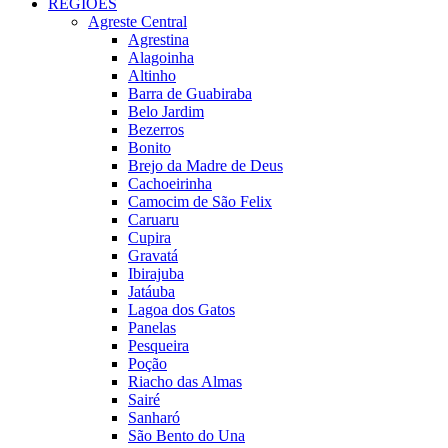
REGIÕES
Agreste Central
Agrestina
Alagoinha
Altinho
Barra de Guabiraba
Belo Jardim
Bezerros
Bonito
Brejo da Madre de Deus
Cachoeirinha
Camocim de São Felix
Caruaru
Cupira
Gravatá
Ibirajuba
Jatáuba
Lagoa dos Gatos
Panelas
Pesqueira
Poção
Riacho das Almas
Sairé
Sanharó
São Bento do Una