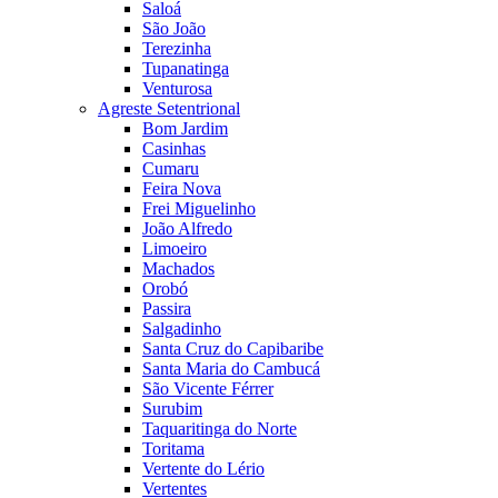
Saloá
São João
Terezinha
Tupanatinga
Venturosa
Agreste Setentrional
Bom Jardim
Casinhas
Cumaru
Feira Nova
Frei Miguelinho
João Alfredo
Limoeiro
Machados
Orobó
Passira
Salgadinho
Santa Cruz do Capibaribe
Santa Maria do Cambucá
São Vicente Férrer
Surubim
Taquaritinga do Norte
Toritama
Vertente do Lério
Vertentes