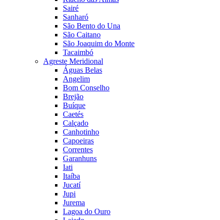
Sairé
Sanharó
São Bento do Una
São Caitano
São Joaquim do Monte
Tacaimbó
Agreste Meridional
Águas Belas
Angelim
Bom Conselho
Brejão
Buíque
Caetés
Calçado
Canhotinho
Capoeiras
Correntes
Garanhuns
Iati
Itaíba
Jucatí
Jupi
Jurema
Lagoa do Ouro