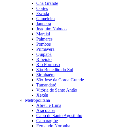
Chã Grande
Cortes
Escada
Gameleira
Jaqueira
Joaquim Nabuco
Maraial
Palmares
Pombos
Primavera
Quipapá
Ribeirão
Rio Formoso
São Benedito do Sul
Sirinhaém
São José da Coroa Grande
Tamandaré
Vitória de Santo Antão
Xexéu
Metropolitana
Abreu e Lima
Araçoiaba
Cabo de Santo Agostinho
Camaragibe
Fernando Noronha