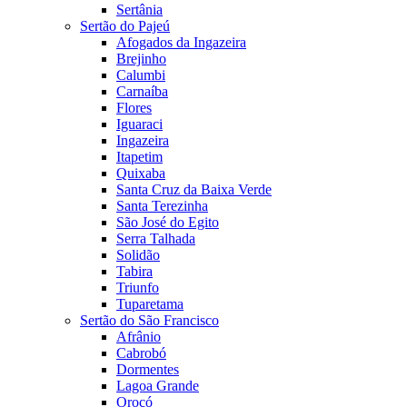
Sertânia
Sertão do Pajeú
Afogados da Ingazeira
Brejinho
Calumbi
Carnaíba
Flores
Iguaraci
Ingazeira
Itapetim
Quixaba
Santa Cruz da Baixa Verde
Santa Terezinha
São José do Egito
Serra Talhada
Solidão
Tabira
Triunfo
Tuparetama
Sertão do São Francisco
Afrânio
Cabrobó
Dormentes
Lagoa Grande
Orocó