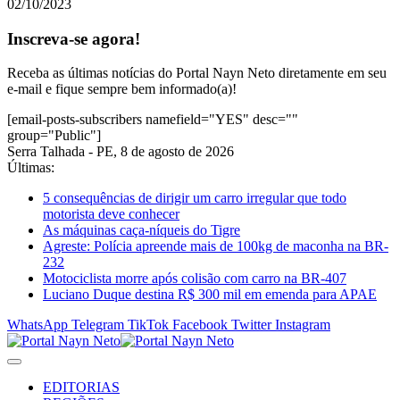
02/10/2023
Inscreva-se agora!
Receba as últimas notícias do Portal Nayn Neto diretamente em seu
e-mail e fique sempre bem informado(a)!
[email-posts-subscribers namefield="YES" desc=""
group="Public"]
Serra Talhada - PE, 8 de agosto de 2026
Últimas:
5 consequências de dirigir um carro irregular que todo
motorista deve conhecer
As máquinas caça-níqueis do Tigre
Agreste: Polícia apreende mais de 100kg de maconha na BR-
232
Motociclista morre após colisão com carro na BR-407
Luciano Duque destina R$ 300 mil em emenda para APAE
WhatsApp
Telegram
TikTok
Facebook
Twitter
Instagram
EDITORIAS