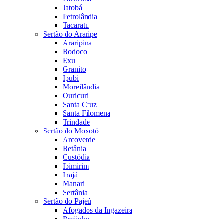
Jatobá
Petrolândia
Tacaratu
Sertão do Araripe
Araripina
Bodoco
Exu
Granito
Ipubi
Moreilândia
Ouricuri
Santa Cruz
Santa Filomena
Trindade
Sertão do Moxotó
Arcoverde
Betânia
Custódia
Ibimirim
Inajá
Manari
Sertânia
Sertão do Pajeú
Afogados da Ingazeira
Brejinho