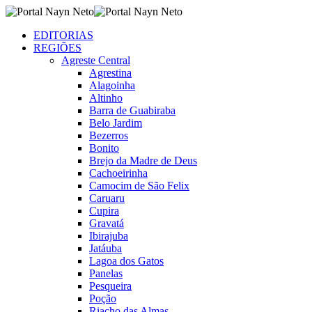
EDITORIAS
REGIÕES
Agreste Central
Agrestina
Alagoinha
Altinho
Barra de Guabiraba
Belo Jardim
Bezerros
Bonito
Brejo da Madre de Deus
Cachoeirinha
Camocim de São Felix
Caruaru
Cupira
Gravatá
Ibirajuba
Jatáuba
Lagoa dos Gatos
Panelas
Pesqueira
Poção
Riacho das Almas