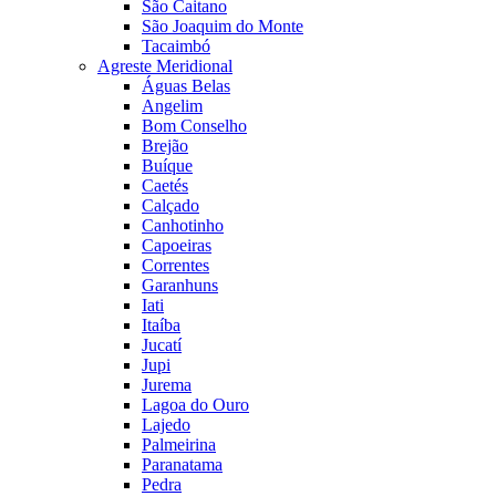
São Caitano
São Joaquim do Monte
Tacaimbó
Agreste Meridional
Águas Belas
Angelim
Bom Conselho
Brejão
Buíque
Caetés
Calçado
Canhotinho
Capoeiras
Correntes
Garanhuns
Iati
Itaíba
Jucatí
Jupi
Jurema
Lagoa do Ouro
Lajedo
Palmeirina
Paranatama
Pedra