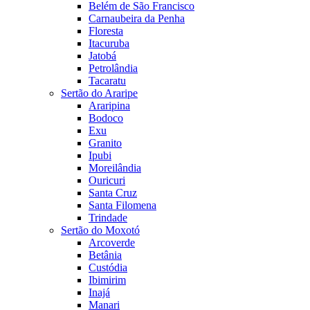
Belém de São Francisco
Carnaubeira da Penha
Floresta
Itacuruba
Jatobá
Petrolândia
Tacaratu
Sertão do Araripe
Araripina
Bodoco
Exu
Granito
Ipubi
Moreilândia
Ouricuri
Santa Cruz
Santa Filomena
Trindade
Sertão do Moxotó
Arcoverde
Betânia
Custódia
Ibimirim
Inajá
Manari