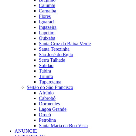
Calumbi
Carnaíba
Flores
Iguaraci
Ingazeira
Itapetim
Quixaba
Santa Cruz da Baixa Verde
Santa Terezinha
São José do Egito
Serra Talhada
Solidão
Tabira
Triunfo
Tuparetama
Sertão do São Francisco
Afrânio
Cabrobó
Dormentes
Lagoa Grande
Orocó
Petrolina
Santa Maria da Boa Vista
ANUNCIE