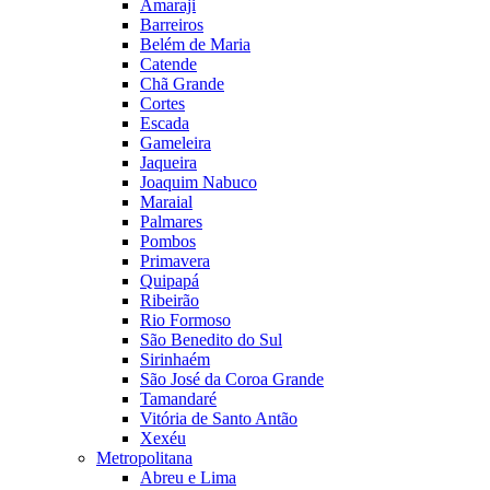
Amaraji
Barreiros
Belém de Maria
Catende
Chã Grande
Cortes
Escada
Gameleira
Jaqueira
Joaquim Nabuco
Maraial
Palmares
Pombos
Primavera
Quipapá
Ribeirão
Rio Formoso
São Benedito do Sul
Sirinhaém
São José da Coroa Grande
Tamandaré
Vitória de Santo Antão
Xexéu
Metropolitana
Abreu e Lima