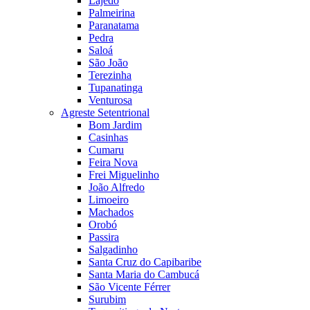
Lajedo
Palmeirina
Paranatama
Pedra
Saloá
São João
Terezinha
Tupanatinga
Venturosa
Agreste Setentrional
Bom Jardim
Casinhas
Cumaru
Feira Nova
Frei Miguelinho
João Alfredo
Limoeiro
Machados
Orobó
Passira
Salgadinho
Santa Cruz do Capibaribe
Santa Maria do Cambucá
São Vicente Férrer
Surubim