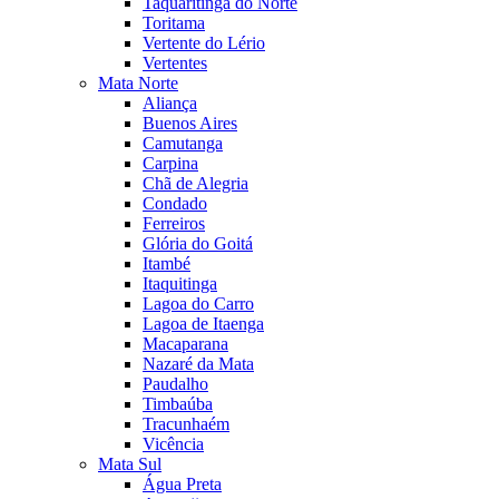
Taquaritinga do Norte
Toritama
Vertente do Lério
Vertentes
Mata Norte
Aliança
Buenos Aires
Camutanga
Carpina
Chã de Alegria
Condado
Ferreiros
Glória do Goitá
Itambé
Itaquitinga
Lagoa do Carro
Lagoa de Itaenga
Macaparana
Nazaré da Mata
Paudalho
Timbaúba
Tracunhaém
Vicência
Mata Sul
Água Preta