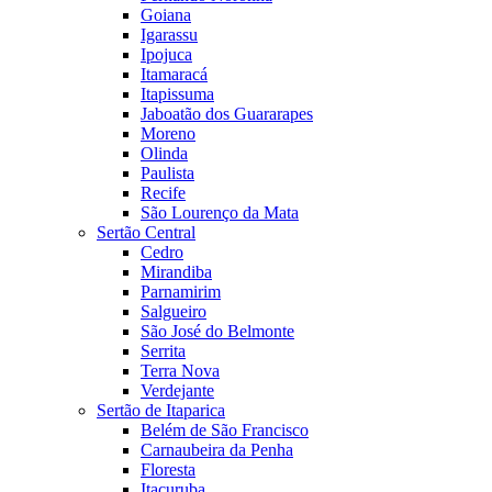
Goiana
Igarassu
Ipojuca
Itamaracá
Itapissuma
Jaboatão dos Guararapes
Moreno
Olinda
Paulista
Recife
São Lourenço da Mata
Sertão Central
Cedro
Mirandiba
Parnamirim
Salgueiro
São José do Belmonte
Serrita
Terra Nova
Verdejante
Sertão de Itaparica
Belém de São Francisco
Carnaubeira da Penha
Floresta
Itacuruba