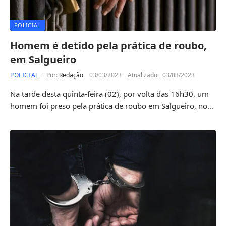
POLICIAL
Homem é detido pela prática de roubo,
em Salgueiro
POLICIAL
Por:
Redação
03/03/2023
Atualizado:
03/03/2023
Na tarde desta quinta-feira (02), por volta das 16h30, um
homem foi preso pela prática de roubo em Salgueiro, no…