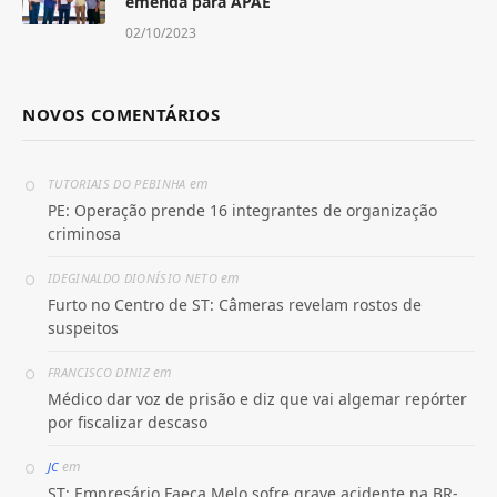
emenda para APAE
02/10/2023
NOVOS COMENTÁRIOS
em
TUTORIAIS DO PEBINHA
PE: Operação prende 16 integrantes de organização
criminosa
em
IDEGINALDO DIONÍSIO NETO
Furto no Centro de ST: Câmeras revelam rostos de
suspeitos
em
FRANCISCO DINIZ
Médico dar voz de prisão e diz que vai algemar repórter
por fiscalizar descaso
em
JC
ST: Empresário Faeca Melo sofre grave acidente na BR-