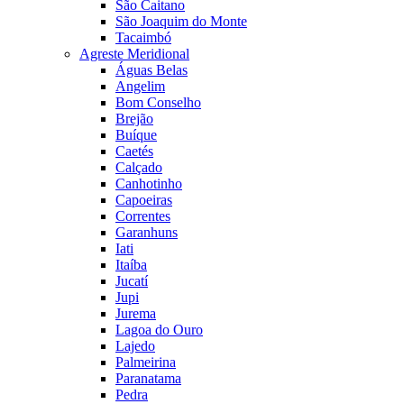
São Caitano
São Joaquim do Monte
Tacaimbó
Agreste Meridional
Águas Belas
Angelim
Bom Conselho
Brejão
Buíque
Caetés
Calçado
Canhotinho
Capoeiras
Correntes
Garanhuns
Iati
Itaíba
Jucatí
Jupi
Jurema
Lagoa do Ouro
Lajedo
Palmeirina
Paranatama
Pedra