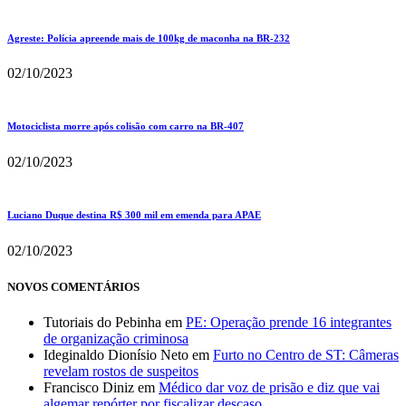
Agreste: Polícia apreende mais de 100kg de maconha na BR-232
02/10/2023
Motociclista morre após colisão com carro na BR-407
02/10/2023
Luciano Duque destina R$ 300 mil em emenda para APAE
02/10/2023
NOVOS COMENTÁRIOS
Tutoriais do Pebinha
em
PE: Operação prende 16 integrantes
de organização criminosa
Ideginaldo Dionísio Neto
em
Furto no Centro de ST: Câmeras
revelam rostos de suspeitos
Francisco Diniz
em
Médico dar voz de prisão e diz que vai
algemar repórter por fiscalizar descaso