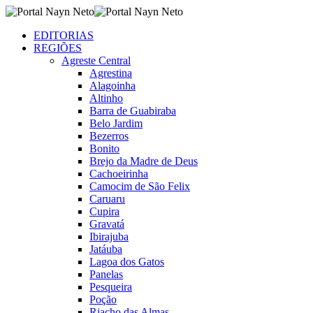
EDITORIAS
REGIÕES
Agreste Central
Agrestina
Alagoinha
Altinho
Barra de Guabiraba
Belo Jardim
Bezerros
Bonito
Brejo da Madre de Deus
Cachoeirinha
Camocim de São Felix
Caruaru
Cupira
Gravatá
Ibirajuba
Jatáuba
Lagoa dos Gatos
Panelas
Pesqueira
Poção
Riacho das Almas