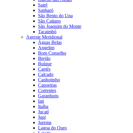
Sairé
Sanharó
São Bento do Una
São Caitano
São Joaquim do Monte
Tacaimbó
Agreste Meridional
Águas Belas
Angelim
Bom Conselho
Brejão
Buíque
Caetés
Calçado
Canhotinho
Capoeiras
Correntes
Garanhuns
Iati
Itaíba
Jucatí
Jupi
Jurema
Lagoa do Ouro