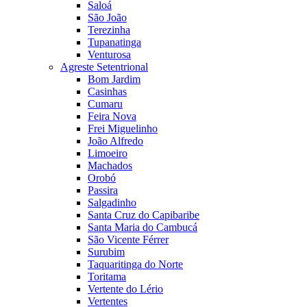
Saloá
São João
Terezinha
Tupanatinga
Venturosa
Agreste Setentrional
Bom Jardim
Casinhas
Cumaru
Feira Nova
Frei Miguelinho
João Alfredo
Limoeiro
Machados
Orobó
Passira
Salgadinho
Santa Cruz do Capibaribe
Santa Maria do Cambucá
São Vicente Férrer
Surubim
Taquaritinga do Norte
Toritama
Vertente do Lério
Vertentes