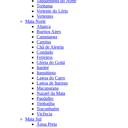
Taquaritinga do Norte
Toritama
Vertente do Lério
Vertentes
Mata Norte
Aliança
Buenos Aires
Camutanga
Carpina
Chã de Alegria
Condado
Ferreiros
Glória do Goitá
Itambé
Itaquitinga
Lagoa do Carro
Lagoa de Itaenga
Macaparana
Nazaré da Mata
Paudalho
Timbaúba
Tracunhaém
Vicência
Mata Sul
Água Preta