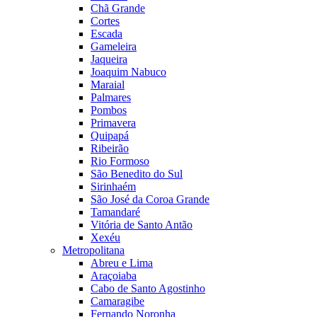
Chã Grande
Cortes
Escada
Gameleira
Jaqueira
Joaquim Nabuco
Maraial
Palmares
Pombos
Primavera
Quipapá
Ribeirão
Rio Formoso
São Benedito do Sul
Sirinhaém
São José da Coroa Grande
Tamandaré
Vitória de Santo Antão
Xexéu
Metropolitana
Abreu e Lima
Araçoiaba
Cabo de Santo Agostinho
Camaragibe
Fernando Noronha