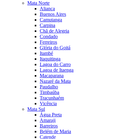
Mata Norte
Aliança
Buenos Aires
Camutanga
Carpina
Chã de Alegria
Condado
Ferreiros
Glória do Goitá
Itambé
Itaquitinga
Lagoa do Carro
Lagoa de Itaenga
Macaparana
Nazaré da Mata
Paudalho
Timbaúba
Tracunhaém
Vicência
Mata Sul
Água Preta
Amaraji
Barreiros
Belém de Maria
Catende