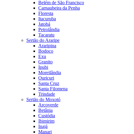
Belém de São Francisco
Carnaubeira da Penha
Floresta
Itacuruba
Jatobá
Petrolândia
Tacaratu
Sertão do Araripe
Araripina
Bodoco
Exu
Granito
Ipubi
Moreilândia
Ouricuri
Santa Cruz
Santa Filomena
Trindade
Sertão do Moxotó
Arcoverde
Betânia
Custódia
Ibimirim
Inajá
Manari