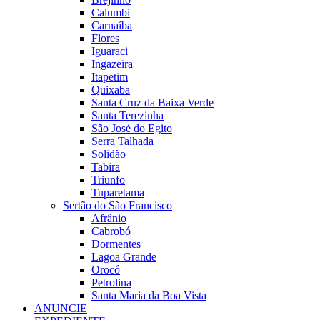
Calumbi
Carnaíba
Flores
Iguaraci
Ingazeira
Itapetim
Quixaba
Santa Cruz da Baixa Verde
Santa Terezinha
São José do Egito
Serra Talhada
Solidão
Tabira
Triunfo
Tuparetama
Sertão do São Francisco
Afrânio
Cabrobó
Dormentes
Lagoa Grande
Orocó
Petrolina
Santa Maria da Boa Vista
ANUNCIE