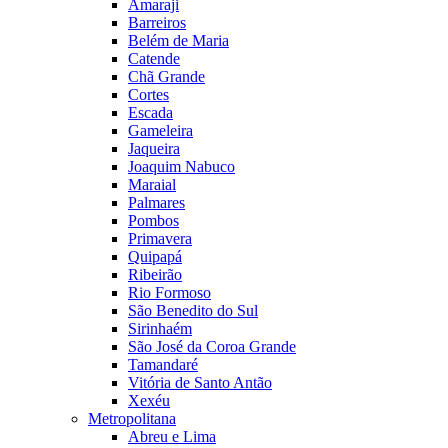
Amaraji
Barreiros
Belém de Maria
Catende
Chã Grande
Cortes
Escada
Gameleira
Jaqueira
Joaquim Nabuco
Maraial
Palmares
Pombos
Primavera
Quipapá
Ribeirão
Rio Formoso
São Benedito do Sul
Sirinhaém
São José da Coroa Grande
Tamandaré
Vitória de Santo Antão
Xexéu
Metropolitana
Abreu e Lima