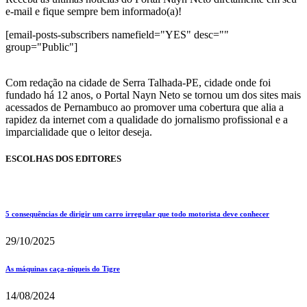
e-mail e fique sempre bem informado(a)!
[email-posts-subscribers namefield="YES" desc=""
group="Public"]
Com redação na cidade de Serra Talhada-PE, cidade onde foi
fundado há 12 anos, o Portal Nayn Neto se tornou um dos sites mais
acessados de Pernambuco ao promover uma cobertura que alia a
rapidez da internet com a qualidade do jornalismo profissional e a
imparcialidade que o leitor deseja.
ESCOLHAS DOS EDITORES
5 consequências de dirigir um carro irregular que todo motorista deve conhecer
29/10/2025
As máquinas caça-níqueis do Tigre
14/08/2024