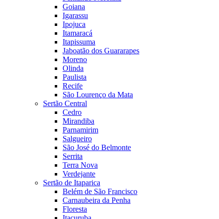
Goiana
Igarassu
Ipojuca
Itamaracá
Itapissuma
Jaboatão dos Guararapes
Moreno
Olinda
Paulista
Recife
São Lourenço da Mata
Sertão Central
Cedro
Mirandiba
Parnamirim
Salgueiro
São José do Belmonte
Serrita
Terra Nova
Verdejante
Sertão de Itaparica
Belém de São Francisco
Carnaubeira da Penha
Floresta
Itacuruba