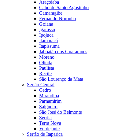
Araçoiaba
Cabo de Santo Agostinho
Camaragibe
Fernando Noronha
Goiana
Igarassu
Ipojuca
Itamaracá
Itapissuma
Jaboatão dos Guararapes
Moreno
Olinda
Paulista
Recife
São Lourenço da Mata
Sertão Central
Cedro
Mirandiba
Parnamirim
Salgueiro
São José do Belmonte
Serrita
Terra Nova
Verdejante
Sertão de Itaparica