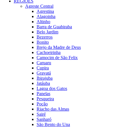
REGIÕES
Agreste Central
Agrestina
Alagoinha
Altinho
Barra de Guabiraba
Belo Jardim
Bezerros
Bonito
Brejo da Madre de Deus
Cachoeirinha
Camocim de São Felix
Caruaru
Cupira
Gravatá
Ibirajuba
Jatáuba
Lagoa dos Gatos
Panelas
Pesqueira
Poção
Riacho das Almas
Sairé
Sanharó
São Bento do Una