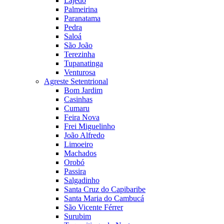
Lajedo
Palmeirina
Paranatama
Pedra
Saloá
São João
Terezinha
Tupanatinga
Venturosa
Agreste Setentrional
Bom Jardim
Casinhas
Cumaru
Feira Nova
Frei Miguelinho
João Alfredo
Limoeiro
Machados
Orobó
Passira
Salgadinho
Santa Cruz do Capibaribe
Santa Maria do Cambucá
São Vicente Férrer
Surubim