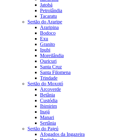
Jatobá
Petrolândia
Tacaratu
Sertão do Araripe
Araripina
Bodoco
Exu
Granito
Ipubi
Moreilândia
Ouricuri
Santa Cruz
Santa Filomena
Trindade
Sertão do Moxotó
Arcoverde
Betânia
Custódia
Ibimirim
Inajá
Manari
Sertânia
Sertão do Pajeú
Afogados da Ingazeira
Brejinho