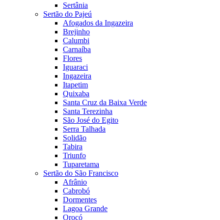
Sertânia
Sertão do Pajeú
Afogados da Ingazeira
Brejinho
Calumbi
Carnaíba
Flores
Iguaraci
Ingazeira
Itapetim
Quixaba
Santa Cruz da Baixa Verde
Santa Terezinha
São José do Egito
Serra Talhada
Solidão
Tabira
Triunfo
Tuparetama
Sertão do São Francisco
Afrânio
Cabrobó
Dormentes
Lagoa Grande
Orocó