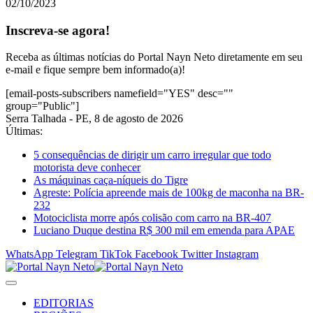
02/10/2023
Inscreva-se agora!
Receba as últimas notícias do Portal Nayn Neto diretamente em seu
e-mail e fique sempre bem informado(a)!
[email-posts-subscribers namefield="YES" desc=""
group="Public"]
Serra Talhada - PE, 8 de agosto de 2026
Últimas:
5 consequências de dirigir um carro irregular que todo
motorista deve conhecer
As máquinas caça-níqueis do Tigre
Agreste: Polícia apreende mais de 100kg de maconha na BR-
232
Motociclista morre após colisão com carro na BR-407
Luciano Duque destina R$ 300 mil em emenda para APAE
WhatsApp
Telegram
TikTok
Facebook
Twitter
Instagram
EDITORIAS