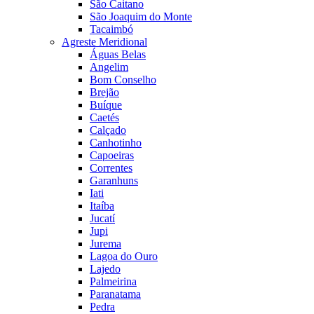
São Caitano
São Joaquim do Monte
Tacaimbó
Agreste Meridional
Águas Belas
Angelim
Bom Conselho
Brejão
Buíque
Caetés
Calçado
Canhotinho
Capoeiras
Correntes
Garanhuns
Iati
Itaíba
Jucatí
Jupi
Jurema
Lagoa do Ouro
Lajedo
Palmeirina
Paranatama
Pedra