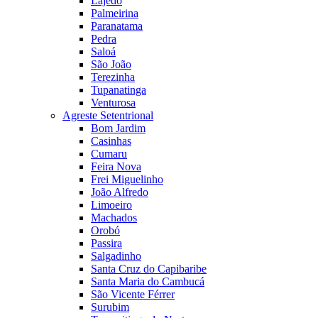
Lajedo
Palmeirina
Paranatama
Pedra
Saloá
São João
Terezinha
Tupanatinga
Venturosa
Agreste Setentrional
Bom Jardim
Casinhas
Cumaru
Feira Nova
Frei Miguelinho
João Alfredo
Limoeiro
Machados
Orobó
Passira
Salgadinho
Santa Cruz do Capibaribe
Santa Maria do Cambucá
São Vicente Férrer
Surubim