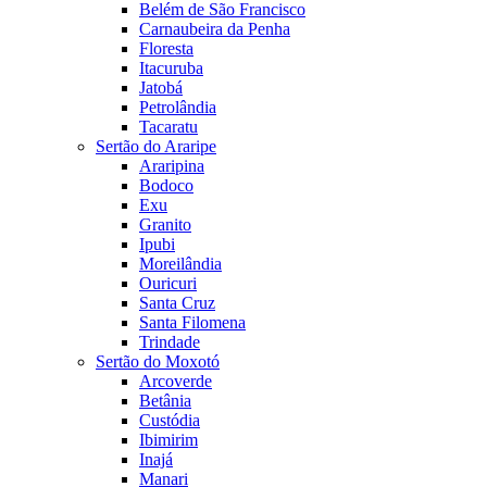
Belém de São Francisco
Carnaubeira da Penha
Floresta
Itacuruba
Jatobá
Petrolândia
Tacaratu
Sertão do Araripe
Araripina
Bodoco
Exu
Granito
Ipubi
Moreilândia
Ouricuri
Santa Cruz
Santa Filomena
Trindade
Sertão do Moxotó
Arcoverde
Betânia
Custódia
Ibimirim
Inajá
Manari