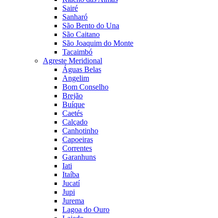
Sairé
Sanharó
São Bento do Una
São Caitano
São Joaquim do Monte
Tacaimbó
Agreste Meridional
Águas Belas
Angelim
Bom Conselho
Brejão
Buíque
Caetés
Calçado
Canhotinho
Capoeiras
Correntes
Garanhuns
Iati
Itaíba
Jucatí
Jupi
Jurema
Lagoa do Ouro