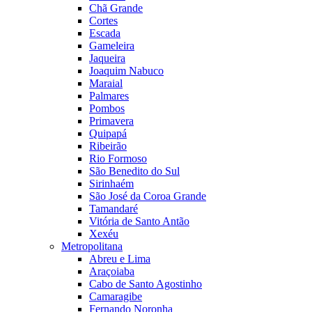
Chã Grande
Cortes
Escada
Gameleira
Jaqueira
Joaquim Nabuco
Maraial
Palmares
Pombos
Primavera
Quipapá
Ribeirão
Rio Formoso
São Benedito do Sul
Sirinhaém
São José da Coroa Grande
Tamandaré
Vitória de Santo Antão
Xexéu
Metropolitana
Abreu e Lima
Araçoiaba
Cabo de Santo Agostinho
Camaragibe
Fernando Noronha