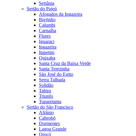
Sertânia
Sertão do Pajeú
Afogados da Ingazeira
Brejinho
Calumbi
Carnaíba
Flores
Iguaraci
Ingazeira
Itapetim
Quixaba
Santa Cruz da Baixa Verde
Santa Terezinha
São José do Egito
Serra Talhada
Solidão
Tabira
Triunfo
Tuparetama
Sertão do São Francisco
Afrânio
Cabrobó
Dormentes
Lagoa Grande
Orocó