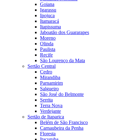
Goiana
Igarassu
Ipojuca
Itamaracá
Itapissuma
Jaboatão dos Guararapes
Moreno
Olinda
Paulista
Recife
São Lourenço da Mata
Sertão Central
Cedro
Mirandiba
Parnamirim
Salgueiro
São José do Belmonte
Serrita
Terra Nova
Verdejante
Sertão de Itaparica
Belém de São Francisco
Carnaubeira da Penha
Floresta
Itacuruba