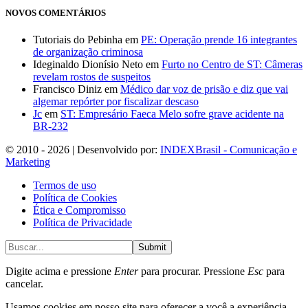
NOVOS COMENTÁRIOS
Tutoriais do Pebinha
em
PE: Operação prende 16 integrantes
de organização criminosa
Ideginaldo Dionísio Neto
em
Furto no Centro de ST: Câmeras
revelam rostos de suspeitos
Francisco Diniz
em
Médico dar voz de prisão e diz que vai
algemar repórter por fiscalizar descaso
Jc
em
ST: Empresário Faeca Melo sofre grave acidente na
BR-232
© 2010 - 2026 | Desenvolvido por:
INDEXBrasil - Comunicação e
Marketing
Termos de uso
Política de Cookies
Ética e Compromisso
Política de Privacidade
Submit
Digite acima e pressione
Enter
para procurar. Pressione
Esc
para
cancelar.
Usamos cookies em nosso site para oferecer a você a experiência