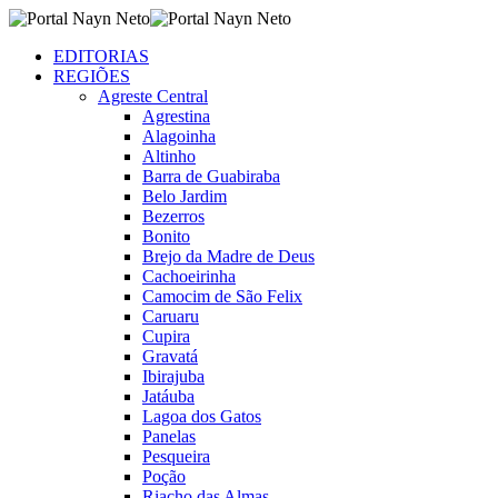
EDITORIAS
REGIÕES
Agreste Central
Agrestina
Alagoinha
Altinho
Barra de Guabiraba
Belo Jardim
Bezerros
Bonito
Brejo da Madre de Deus
Cachoeirinha
Camocim de São Felix
Caruaru
Cupira
Gravatá
Ibirajuba
Jatáuba
Lagoa dos Gatos
Panelas
Pesqueira
Poção
Riacho das Almas