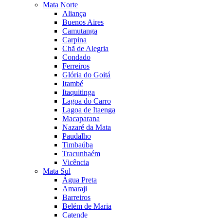
Mata Norte
Aliança
Buenos Aires
Camutanga
Carpina
Chã de Alegria
Condado
Ferreiros
Glória do Goitá
Itambé
Itaquitinga
Lagoa do Carro
Lagoa de Itaenga
Macaparana
Nazaré da Mata
Paudalho
Timbaúba
Tracunhaém
Vicência
Mata Sul
Água Preta
Amaraji
Barreiros
Belém de Maria
Catende