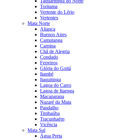
Taquaritinga do Norte
Toritama
Vertente do Lério
Vertentes
Mata Norte
Aliança
Buenos Aires
Camutanga
Carpina
Chã de Alegria
Condado
Ferreiros
Glória do Goitá
Itambé
Itaquitinga
Lagoa do Carro
Lagoa de Itaenga
Macaparana
Nazaré da Mata
Paudalho
Timbaúba
Tracunhaém
Vicência
Mata Sul
Água Preta