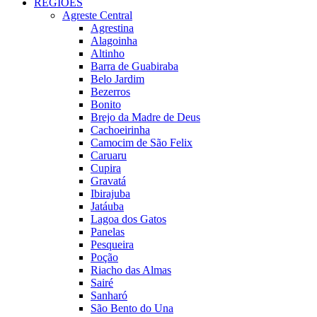
REGIÕES
Agreste Central
Agrestina
Alagoinha
Altinho
Barra de Guabiraba
Belo Jardim
Bezerros
Bonito
Brejo da Madre de Deus
Cachoeirinha
Camocim de São Felix
Caruaru
Cupira
Gravatá
Ibirajuba
Jatáuba
Lagoa dos Gatos
Panelas
Pesqueira
Poção
Riacho das Almas
Sairé
Sanharó
São Bento do Una