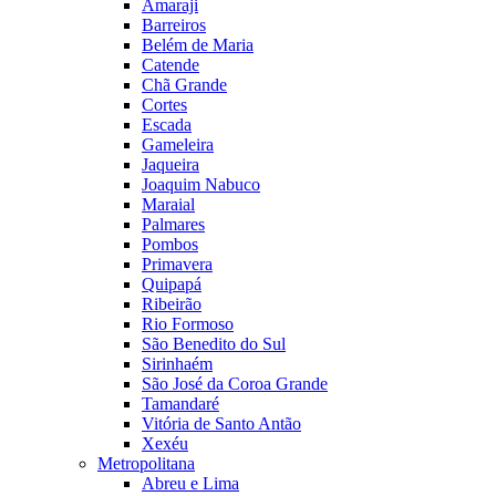
Amaraji
Barreiros
Belém de Maria
Catende
Chã Grande
Cortes
Escada
Gameleira
Jaqueira
Joaquim Nabuco
Maraial
Palmares
Pombos
Primavera
Quipapá
Ribeirão
Rio Formoso
São Benedito do Sul
Sirinhaém
São José da Coroa Grande
Tamandaré
Vitória de Santo Antão
Xexéu
Metropolitana
Abreu e Lima