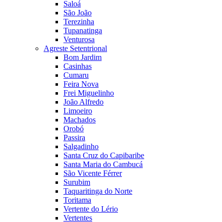
Saloá
São João
Terezinha
Tupanatinga
Venturosa
Agreste Setentrional
Bom Jardim
Casinhas
Cumaru
Feira Nova
Frei Miguelinho
João Alfredo
Limoeiro
Machados
Orobó
Passira
Salgadinho
Santa Cruz do Capibaribe
Santa Maria do Cambucá
São Vicente Férrer
Surubim
Taquaritinga do Norte
Toritama
Vertente do Lério
Vertentes