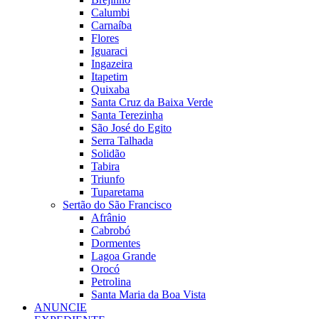
Calumbi
Carnaíba
Flores
Iguaraci
Ingazeira
Itapetim
Quixaba
Santa Cruz da Baixa Verde
Santa Terezinha
São José do Egito
Serra Talhada
Solidão
Tabira
Triunfo
Tuparetama
Sertão do São Francisco
Afrânio
Cabrobó
Dormentes
Lagoa Grande
Orocó
Petrolina
Santa Maria da Boa Vista
ANUNCIE