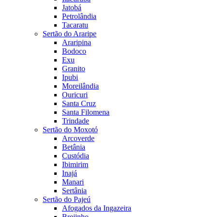
Jatobá
Petrolândia
Tacaratu
Sertão do Araripe
Araripina
Bodoco
Exu
Granito
Ipubi
Moreilândia
Ouricuri
Santa Cruz
Santa Filomena
Trindade
Sertão do Moxotó
Arcoverde
Betânia
Custódia
Ibimirim
Inajá
Manari
Sertânia
Sertão do Pajeú
Afogados da Ingazeira
Brejinho