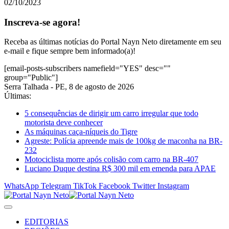
02/10/2023
Inscreva-se agora!
Receba as últimas notícias do Portal Nayn Neto diretamente em seu
e-mail e fique sempre bem informado(a)!
[email-posts-subscribers namefield="YES" desc=""
group="Public"]
Serra Talhada - PE, 8 de agosto de 2026
Últimas:
5 consequências de dirigir um carro irregular que todo
motorista deve conhecer
As máquinas caça-níqueis do Tigre
Agreste: Polícia apreende mais de 100kg de maconha na BR-
232
Motociclista morre após colisão com carro na BR-407
Luciano Duque destina R$ 300 mil em emenda para APAE
WhatsApp
Telegram
TikTok
Facebook
Twitter
Instagram
EDITORIAS