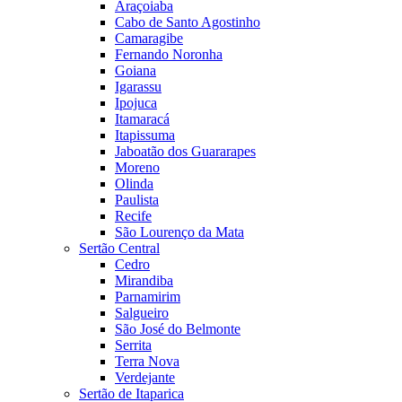
Araçoiaba
Cabo de Santo Agostinho
Camaragibe
Fernando Noronha
Goiana
Igarassu
Ipojuca
Itamaracá
Itapissuma
Jaboatão dos Guararapes
Moreno
Olinda
Paulista
Recife
São Lourenço da Mata
Sertão Central
Cedro
Mirandiba
Parnamirim
Salgueiro
São José do Belmonte
Serrita
Terra Nova
Verdejante
Sertão de Itaparica