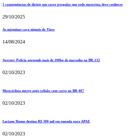
5 consequências de dirigir um carro irregular que todo motorista deve conhecer
29/10/2025
As máquinas caça-níqueis do Tigre
14/08/2024
Agreste: Polícia apreende mais de 100kg de maconha na BR-232
02/10/2023
Motociclista morre após colisão com carro na BR-407
02/10/2023
Luciano Duque destina R$ 300 mil em emenda para APAE
02/10/2023