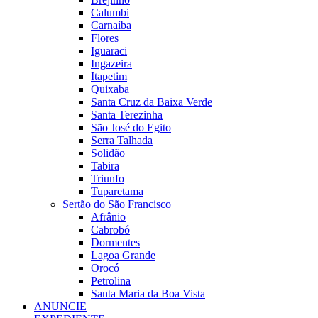
Calumbi
Carnaíba
Flores
Iguaraci
Ingazeira
Itapetim
Quixaba
Santa Cruz da Baixa Verde
Santa Terezinha
São José do Egito
Serra Talhada
Solidão
Tabira
Triunfo
Tuparetama
Sertão do São Francisco
Afrânio
Cabrobó
Dormentes
Lagoa Grande
Orocó
Petrolina
Santa Maria da Boa Vista
ANUNCIE