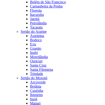
Belém de São Francisco
Carnaubeira da Penha
Floresta
Itacuruba
Jatobá
Petrolândia
Tacaratu
Sertão do Araripe
Araripina
Bodoco
Exu
Granito
Ipubi
Moreilândia
Ouricuri
Santa Cruz
Santa Filomena
Trindade
Sertão do Moxotó
Arcoverde
Betânia
Custódia
Ibimirim
Inajá
Manari