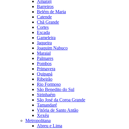
Amaraji
Barreiros
Belém de Maria
Catende
Chã Grande
Cortes
Escada
Gameleira
Jaqueira
Joaquim Nabuco
Maraial
Palmares
Pombos
Primavera
Quipapá
Ribeirão
Rio Formoso
São Benedito do Sul
Sirinhaém
São José da Coroa Grande
Tamandaré
Vitória de Santo Antão
Xexéu
Metropolitana
Abreu e Lima