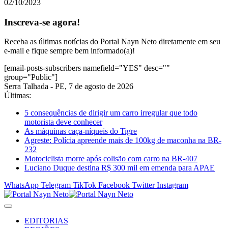
02/10/2023
Inscreva-se agora!
Receba as últimas notícias do Portal Nayn Neto diretamente em seu
e-mail e fique sempre bem informado(a)!
[email-posts-subscribers namefield="YES" desc=""
group="Public"]
Serra Talhada - PE, 7 de agosto de 2026
Últimas:
5 consequências de dirigir um carro irregular que todo
motorista deve conhecer
As máquinas caça-níqueis do Tigre
Agreste: Polícia apreende mais de 100kg de maconha na BR-
232
Motociclista morre após colisão com carro na BR-407
Luciano Duque destina R$ 300 mil em emenda para APAE
WhatsApp
Telegram
TikTok
Facebook
Twitter
Instagram
EDITORIAS