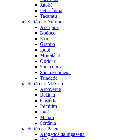
Jatobá
Petrolândia
Tacaratu
Sertão do Araripe
Araripina
Bodoco
Exu
Granito
Ipubi
Moreilândia
Ouricuri
Santa Cruz
Santa Filomena
Trindade
Sertão do Moxotó
Arcoverde
Betânia
Custódia
Ibimirim
Inajá
Manari
Sertânia
Sertão do Pajeú
Afogados da Ingazeira
Brejinho