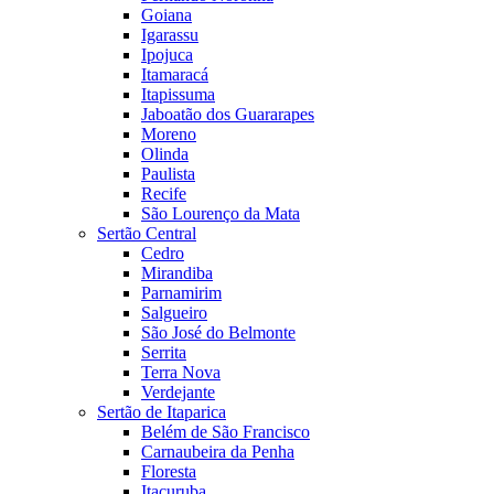
Goiana
Igarassu
Ipojuca
Itamaracá
Itapissuma
Jaboatão dos Guararapes
Moreno
Olinda
Paulista
Recife
São Lourenço da Mata
Sertão Central
Cedro
Mirandiba
Parnamirim
Salgueiro
São José do Belmonte
Serrita
Terra Nova
Verdejante
Sertão de Itaparica
Belém de São Francisco
Carnaubeira da Penha
Floresta
Itacuruba