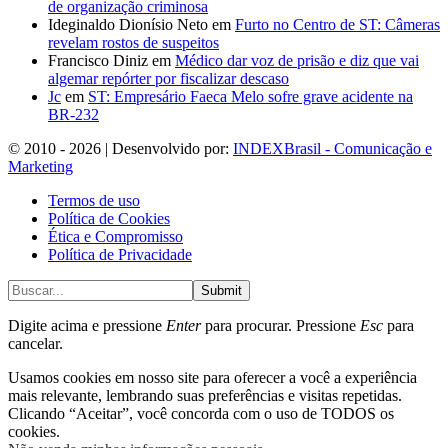
de organização criminosa
Ideginaldo Dionísio Neto
em
Furto no Centro de ST: Câmeras
revelam rostos de suspeitos
Francisco Diniz
em
Médico dar voz de prisão e diz que vai
algemar repórter por fiscalizar descaso
Jc
em
ST: Empresário Faeca Melo sofre grave acidente na
BR-232
© 2010 - 2026 | Desenvolvido por:
INDEXBrasil - Comunicação e
Marketing
Termos de uso
Política de Cookies
Ética e Compromisso
Política de Privacidade
Submit
Digite acima e pressione
Enter
para procurar. Pressione
Esc
para
cancelar.
Usamos cookies em nosso site para oferecer a você a experiência
mais relevante, lembrando suas preferências e visitas repetidas.
Clicando “Aceitar”, você concorda com o uso de TODOS os
cookies.