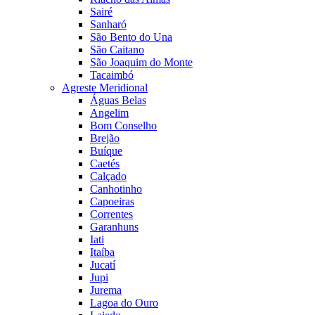
Sairé
Sanharó
São Bento do Una
São Caitano
São Joaquim do Monte
Tacaimbó
Agreste Meridional
Águas Belas
Angelim
Bom Conselho
Brejão
Buíque
Caetés
Calçado
Canhotinho
Capoeiras
Correntes
Garanhuns
Iati
Itaíba
Jucatí
Jupi
Jurema
Lagoa do Ouro