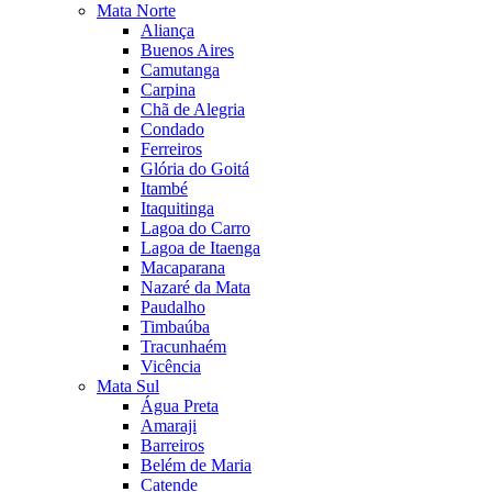
Mata Norte
Aliança
Buenos Aires
Camutanga
Carpina
Chã de Alegria
Condado
Ferreiros
Glória do Goitá
Itambé
Itaquitinga
Lagoa do Carro
Lagoa de Itaenga
Macaparana
Nazaré da Mata
Paudalho
Timbaúba
Tracunhaém
Vicência
Mata Sul
Água Preta
Amaraji
Barreiros
Belém de Maria
Catende