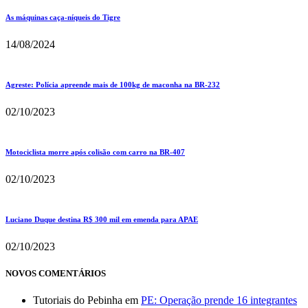
As máquinas caça-níqueis do Tigre
14/08/2024
Agreste: Polícia apreende mais de 100kg de maconha na BR-232
02/10/2023
Motociclista morre após colisão com carro na BR-407
02/10/2023
Luciano Duque destina R$ 300 mil em emenda para APAE
02/10/2023
NOVOS COMENTÁRIOS
Tutoriais do Pebinha
em
PE: Operação prende 16 integrantes