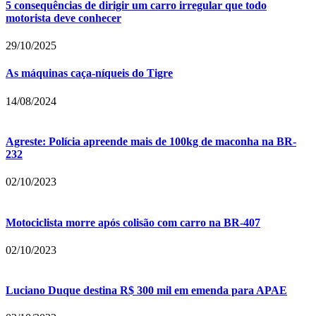
5 consequências de dirigir um carro irregular que todo
motorista deve conhecer
29/10/2025
As máquinas caça-níqueis do Tigre
14/08/2024
Agreste: Polícia apreende mais de 100kg de maconha na BR-
232
02/10/2023
Motociclista morre após colisão com carro na BR-407
02/10/2023
Luciano Duque destina R$ 300 mil em emenda para APAE