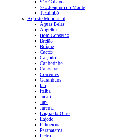
São Caitano
São Joaquim do Monte
Tacaimbó
Agreste Meridional
Águas Belas
Angelim
Bom Conselho
Brejão
Buíque
Caetés
Calçado
Canhotinho
Capoeiras
Correntes
Garanhuns
Iati
Itaíba
Jucatí
Jupi
Jurema
Lagoa do Ouro
Lajedo
Palmeirina
Paranatama
Pedra