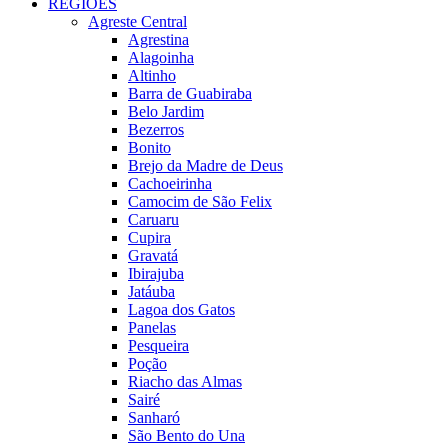
REGIÕES
Agreste Central
Agrestina
Alagoinha
Altinho
Barra de Guabiraba
Belo Jardim
Bezerros
Bonito
Brejo da Madre de Deus
Cachoeirinha
Camocim de São Felix
Caruaru
Cupira
Gravatá
Ibirajuba
Jatáuba
Lagoa dos Gatos
Panelas
Pesqueira
Poção
Riacho das Almas
Sairé
Sanharó
São Bento do Una