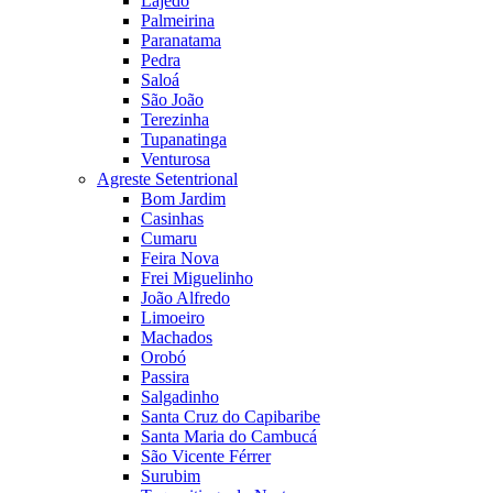
Lajedo
Palmeirina
Paranatama
Pedra
Saloá
São João
Terezinha
Tupanatinga
Venturosa
Agreste Setentrional
Bom Jardim
Casinhas
Cumaru
Feira Nova
Frei Miguelinho
João Alfredo
Limoeiro
Machados
Orobó
Passira
Salgadinho
Santa Cruz do Capibaribe
Santa Maria do Cambucá
São Vicente Férrer
Surubim