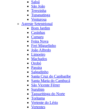
Saloá
São João
Terezinha
Tupanatinga
Venturosa
Agreste Setentrional
Bom Jardim
Casinhas
Cumaru
Feira Nova
Frei Miguelinho
João Alfredo
Limoeiro
Machados
Orobó
Passira
Salgadinho
Santa Cruz do Capibaribe
Santa Maria do Cambucá
São Vicente Férrer
Surubim
Taquaritinga do Norte
Toritama
Vertente do Lério
Vertentes