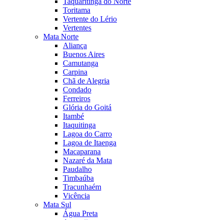
Taquaritinga do Norte
Toritama
Vertente do Lério
Vertentes
Mata Norte
Aliança
Buenos Aires
Camutanga
Carpina
Chã de Alegria
Condado
Ferreiros
Glória do Goitá
Itambé
Itaquitinga
Lagoa do Carro
Lagoa de Itaenga
Macaparana
Nazaré da Mata
Paudalho
Timbaúba
Tracunhaém
Vicência
Mata Sul
Água Preta