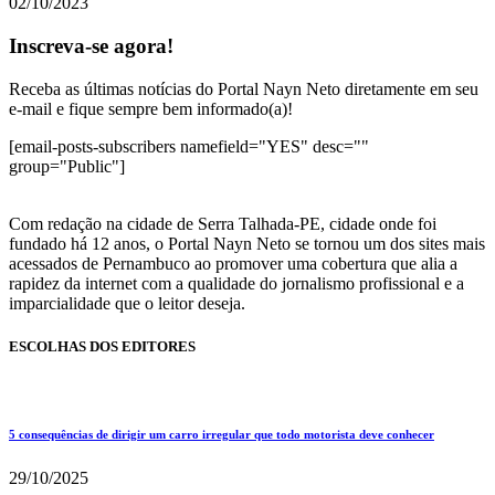
02/10/2023
Inscreva-se agora!
Receba as últimas notícias do Portal Nayn Neto diretamente em seu
e-mail e fique sempre bem informado(a)!
[email-posts-subscribers namefield="YES" desc=""
group="Public"]
Com redação na cidade de Serra Talhada-PE, cidade onde foi
fundado há 12 anos, o Portal Nayn Neto se tornou um dos sites mais
acessados de Pernambuco ao promover uma cobertura que alia a
rapidez da internet com a qualidade do jornalismo profissional e a
imparcialidade que o leitor deseja.
ESCOLHAS DOS EDITORES
5 consequências de dirigir um carro irregular que todo motorista deve conhecer
29/10/2025