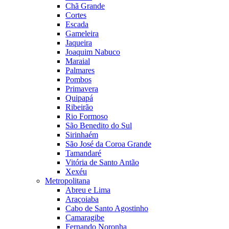
Chã Grande
Cortes
Escada
Gameleira
Jaqueira
Joaquim Nabuco
Maraial
Palmares
Pombos
Primavera
Quipapá
Ribeirão
Rio Formoso
São Benedito do Sul
Sirinhaém
São José da Coroa Grande
Tamandaré
Vitória de Santo Antão
Xexéu
Metropolitana
Abreu e Lima
Araçoiaba
Cabo de Santo Agostinho
Camaragibe
Fernando Noronha