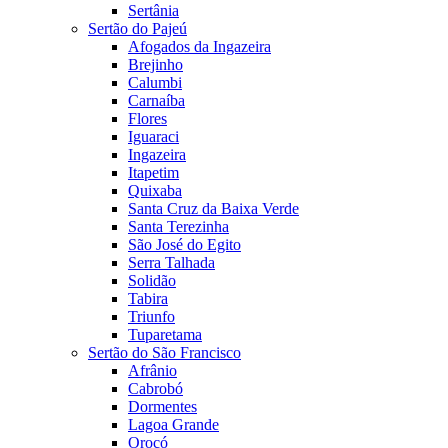
Sertânia
Sertão do Pajeú
Afogados da Ingazeira
Brejinho
Calumbi
Carnaíba
Flores
Iguaraci
Ingazeira
Itapetim
Quixaba
Santa Cruz da Baixa Verde
Santa Terezinha
São José do Egito
Serra Talhada
Solidão
Tabira
Triunfo
Tuparetama
Sertão do São Francisco
Afrânio
Cabrobó
Dormentes
Lagoa Grande
Orocó