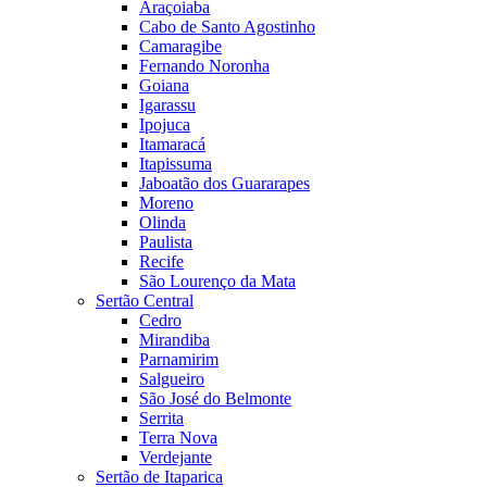
Araçoiaba
Cabo de Santo Agostinho
Camaragibe
Fernando Noronha
Goiana
Igarassu
Ipojuca
Itamaracá
Itapissuma
Jaboatão dos Guararapes
Moreno
Olinda
Paulista
Recife
São Lourenço da Mata
Sertão Central
Cedro
Mirandiba
Parnamirim
Salgueiro
São José do Belmonte
Serrita
Terra Nova
Verdejante
Sertão de Itaparica