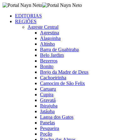
EDITORIAS
REGIÕES
Agreste Central
Agrestina
Alagoinha
Altinho
Barra de Guabiraba
Belo Jardim
Bezerros
Bonito
Brejo da Madre de Deus
Cachoeirinha
Camocim de São Felix
Caruaru
Cupira
Gravatá
Ibirajuba
Jatáuba
Lagoa dos Gatos
Panelas
Pesqueira
Poção
Riacho das Almas