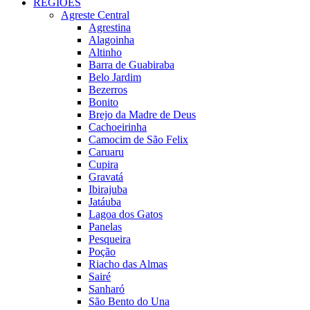
REGIÕES
Agreste Central
Agrestina
Alagoinha
Altinho
Barra de Guabiraba
Belo Jardim
Bezerros
Bonito
Brejo da Madre de Deus
Cachoeirinha
Camocim de São Felix
Caruaru
Cupira
Gravatá
Ibirajuba
Jatáuba
Lagoa dos Gatos
Panelas
Pesqueira
Poção
Riacho das Almas
Sairé
Sanharó
São Bento do Una