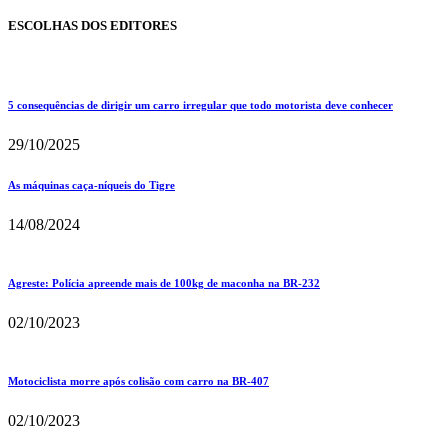
ESCOLHAS DOS EDITORES
5 consequências de dirigir um carro irregular que todo motorista deve conhecer
29/10/2025
As máquinas caça-níqueis do Tigre
14/08/2024
Agreste: Polícia apreende mais de 100kg de maconha na BR-232
02/10/2023
Motociclista morre após colisão com carro na BR-407
02/10/2023