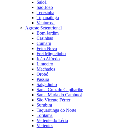
Saloá
São João
Terezinha
Tupanatinga
Venturosa
Agreste Setentrional
Bom Jardim
Casinhas
Cumaru
Feira Nova
Frei Miguelinho
João Alfredo
Limoeiro
Machados
Orobó
Passira
Salgadinho
Santa Cruz do Capibaribe
Santa Maria do Cambucá
São Vicente Férrer
Surubim
Taquaritinga do Norte
Toritama
Vertente do Lério
Vertentes