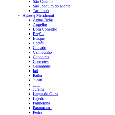
São Caitano
São Joaquim do Monte
Tacaimbó
Agreste Meridional
Águas Belas
Angelim
Bom Conselho
Brejão
Buíque
Caetés
Calçado
Canhotinho
Capoeiras
Correntes
Garanhuns
Iati
Itaíba
Jucatí
Jupi
Jurema
Lagoa do Ouro
Lajedo
Palmeirina
Paranatama
Pedra