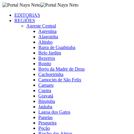
EDITORIAS
REGIÕES
Agreste Central
Agrestina
Alagoinha
Altinho
Barra de Guabiraba
Belo Jardim
Bezerros
Bonito
Brejo da Madre de Deus
Cachoeirinha
Camocim de São Felix
Caruaru
Cupira
Gravatá
Ibirajuba
Jatáuba
Lagoa dos Gatos
Panelas
Pesqueira
Poção
Riacho das Almas