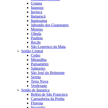
Goiana
Igarassu
Ipojuca
Itamaracá
Itapissuma
Jaboatão dos Guararapes
Moreno
Olinda
Paulista
Recife
São Lourenço da Mata
Sertão Central
Cedro
Mirandiba
Parnamirim
Salgueiro
São José do Belmonte
Serrita
Terra Nova
Verdejante
Sertão de Itaparica
Belém de São Francisco
Carnaubeira da Penha
Floresta
Itacuruba