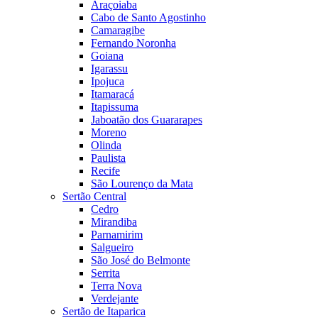
Araçoiaba
Cabo de Santo Agostinho
Camaragibe
Fernando Noronha
Goiana
Igarassu
Ipojuca
Itamaracá
Itapissuma
Jaboatão dos Guararapes
Moreno
Olinda
Paulista
Recife
São Lourenço da Mata
Sertão Central
Cedro
Mirandiba
Parnamirim
Salgueiro
São José do Belmonte
Serrita
Terra Nova
Verdejante
Sertão de Itaparica