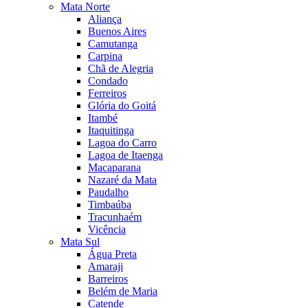
Mata Norte
Aliança
Buenos Aires
Camutanga
Carpina
Chã de Alegria
Condado
Ferreiros
Glória do Goitá
Itambé
Itaquitinga
Lagoa do Carro
Lagoa de Itaenga
Macaparana
Nazaré da Mata
Paudalho
Timbaúba
Tracunhaém
Vicência
Mata Sul
Água Preta
Amaraji
Barreiros
Belém de Maria
Catende