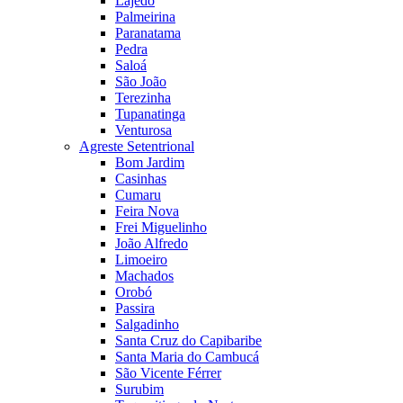
Lajedo
Palmeirina
Paranatama
Pedra
Saloá
São João
Terezinha
Tupanatinga
Venturosa
Agreste Setentrional
Bom Jardim
Casinhas
Cumaru
Feira Nova
Frei Miguelinho
João Alfredo
Limoeiro
Machados
Orobó
Passira
Salgadinho
Santa Cruz do Capibaribe
Santa Maria do Cambucá
São Vicente Férrer
Surubim