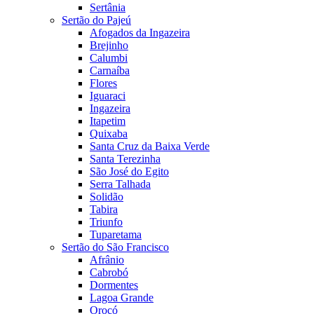
Sertânia
Sertão do Pajeú
Afogados da Ingazeira
Brejinho
Calumbi
Carnaíba
Flores
Iguaraci
Ingazeira
Itapetim
Quixaba
Santa Cruz da Baixa Verde
Santa Terezinha
São José do Egito
Serra Talhada
Solidão
Tabira
Triunfo
Tuparetama
Sertão do São Francisco
Afrânio
Cabrobó
Dormentes
Lagoa Grande
Orocó