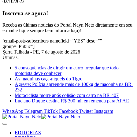
02/10/2023
Inscreva-se agora!
Receba as últimas notícias do Portal Nayn Neto diretamente em seu
e-mail e fique sempre bem informado(a)!
[email-posts-subscribers namefield="YES" desc=""
group="Public"]
Serra Talhada - PE, 7 de agosto de 2026
Últimas:
5 consequências de dirigir um carro irregular que todo
motorista deve conhecer
As máquinas caça-níqueis do Tigre
Agreste: Polícia apreende mais de 100kg de maconha na BR-
232
Motociclista morre após colisão com carro na BR-407
Luciano Duque destina R$ 300 mil em emenda para APAE
WhatsApp
Telegram
TikTok
Facebook
Twitter
Instagram
EDITORIAS