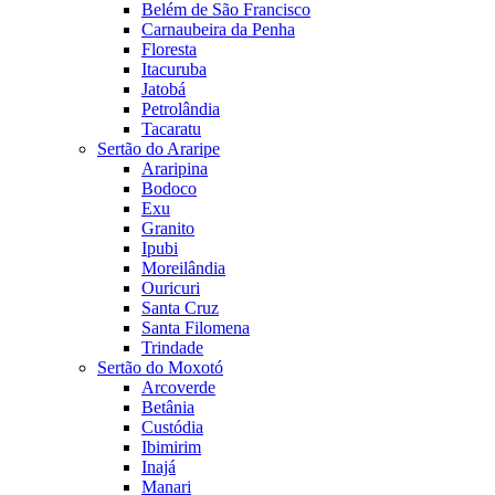
Belém de São Francisco
Carnaubeira da Penha
Floresta
Itacuruba
Jatobá
Petrolândia
Tacaratu
Sertão do Araripe
Araripina
Bodoco
Exu
Granito
Ipubi
Moreilândia
Ouricuri
Santa Cruz
Santa Filomena
Trindade
Sertão do Moxotó
Arcoverde
Betânia
Custódia
Ibimirim
Inajá
Manari