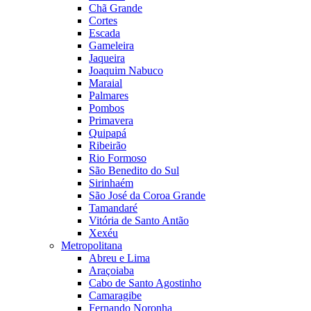
Chã Grande
Cortes
Escada
Gameleira
Jaqueira
Joaquim Nabuco
Maraial
Palmares
Pombos
Primavera
Quipapá
Ribeirão
Rio Formoso
São Benedito do Sul
Sirinhaém
São José da Coroa Grande
Tamandaré
Vitória de Santo Antão
Xexéu
Metropolitana
Abreu e Lima
Araçoiaba
Cabo de Santo Agostinho
Camaragibe
Fernando Noronha