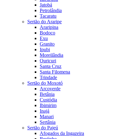
Jatobá
Petrolândia
Tacaratu
Sertão do Araripe
Araripina
Bodoco
Exu
Granito
Ipubi
Moreilândia
Ouricuri
Santa Cruz
Santa Filomena
Trindade
Sertão do Moxotó
Arcoverde
Betânia
Custódia
Ibimirim
Inajá
Manari
Sertânia
Sertão do Pajeú
Afogados da Ingazeira
Brejinho