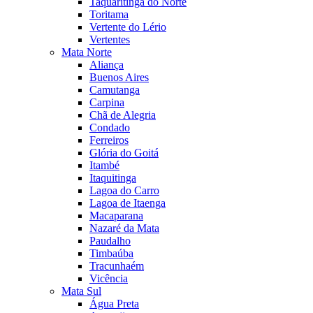
Taquaritinga do Norte
Toritama
Vertente do Lério
Vertentes
Mata Norte
Aliança
Buenos Aires
Camutanga
Carpina
Chã de Alegria
Condado
Ferreiros
Glória do Goitá
Itambé
Itaquitinga
Lagoa do Carro
Lagoa de Itaenga
Macaparana
Nazaré da Mata
Paudalho
Timbaúba
Tracunhaém
Vicência
Mata Sul
Água Preta