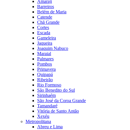
Amaraji
Barreiros
Belém de Maria
Catende
Chã Grande
Cortes
Escada
Gameleira
Jaqueira
Joaquim Nabuco
Maraial
Palmares
Pombos
Primavera
Quipapá
Ribeirão
Rio Formoso
São Benedito do Sul
Sirinhaém
São José da Coroa Grande
Tamandaré
Vitória de Santo Antão
Xexéu
Metropolitana
Abreu e Lima