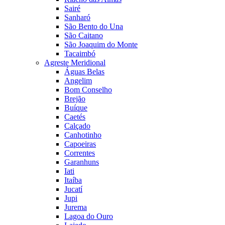
Sairé
Sanharó
São Bento do Una
São Caitano
São Joaquim do Monte
Tacaimbó
Agreste Meridional
Águas Belas
Angelim
Bom Conselho
Brejão
Buíque
Caetés
Calçado
Canhotinho
Capoeiras
Correntes
Garanhuns
Iati
Itaíba
Jucatí
Jupi
Jurema
Lagoa do Ouro