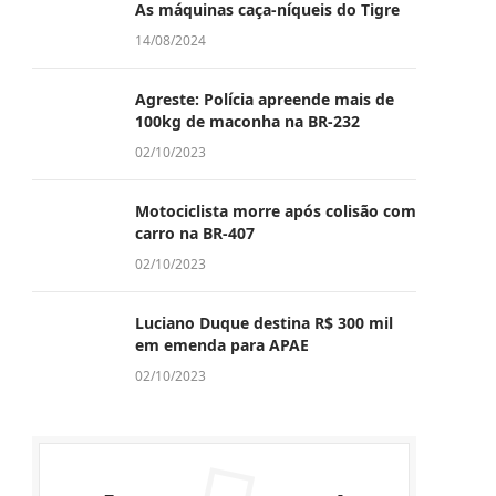
As máquinas caça-níqueis do Tigre
14/08/2024
Agreste: Polícia apreende mais de
100kg de maconha na BR-232
02/10/2023
Motociclista morre após colisão com
carro na BR-407
02/10/2023
Luciano Duque destina R$ 300 mil
em emenda para APAE
02/10/2023