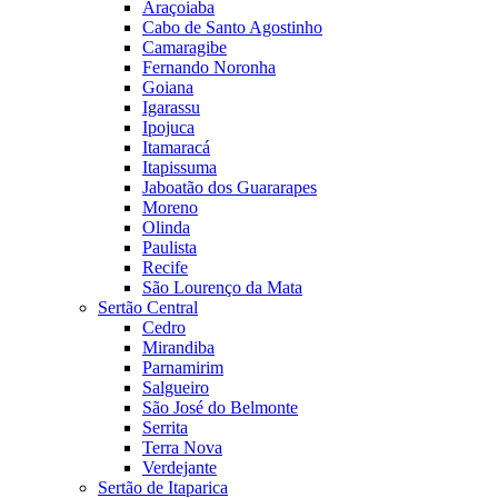
Araçoiaba
Cabo de Santo Agostinho
Camaragibe
Fernando Noronha
Goiana
Igarassu
Ipojuca
Itamaracá
Itapissuma
Jaboatão dos Guararapes
Moreno
Olinda
Paulista
Recife
São Lourenço da Mata
Sertão Central
Cedro
Mirandiba
Parnamirim
Salgueiro
São José do Belmonte
Serrita
Terra Nova
Verdejante
Sertão de Itaparica