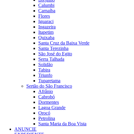
Calumbi
Carnaíba
Flores
Iguaraci
Ingazeira
Itapetim
Quixaba
Santa Cruz da Baixa Verde
Santa Terezinha
São José do Egito
Serra Talhada
Solidão
Tabira
Triunfo
Tuparetama
Sertão do São Francisco
Afrânio
Cabrobó
Dormentes
Lagoa Grande
Orocó
Petrolina
Santa Maria da Boa Vista
ANUNCIE