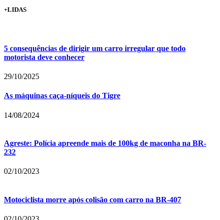
+LIDAS
5 consequências de dirigir um carro irregular que todo
motorista deve conhecer
29/10/2025
As máquinas caça-níqueis do Tigre
14/08/2024
Agreste: Polícia apreende mais de 100kg de maconha na BR-
232
02/10/2023
Motociclista morre após colisão com carro na BR-407
02/10/2023