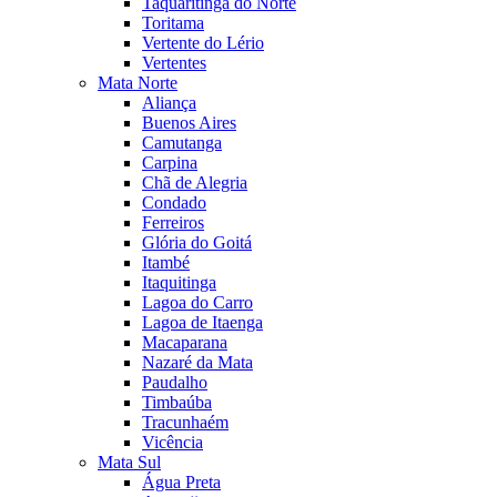
Taquaritinga do Norte
Toritama
Vertente do Lério
Vertentes
Mata Norte
Aliança
Buenos Aires
Camutanga
Carpina
Chã de Alegria
Condado
Ferreiros
Glória do Goitá
Itambé
Itaquitinga
Lagoa do Carro
Lagoa de Itaenga
Macaparana
Nazaré da Mata
Paudalho
Timbaúba
Tracunhaém
Vicência
Mata Sul
Água Preta