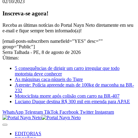
02/10/2023
Inscreva-se agora!
Receba as últimas notícias do Portal Nayn Neto diretamente em seu
e-mail e fique sempre bem informado(a)!
[email-posts-subscribers namefield="YES" desc=""
group="Public"]
Serra Talhada - PE, 8 de agosto de 2026
Últimas:
5 consequências de dirigir um carro irregular que todo
motorista deve conhecer
As máquinas caça-níqueis do Tigre
Agreste: Polícia apreende mais de 100kg de maconha na BR-
232
Motociclista morre após colisão com carro na BR-407
Luciano Duque destina R$ 300 mil em emenda para APAE
WhatsApp
Telegram
TikTok
Facebook
Twitter
Instagram
EDITORIAS