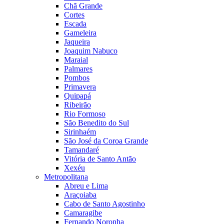
Chã Grande
Cortes
Escada
Gameleira
Jaqueira
Joaquim Nabuco
Maraial
Palmares
Pombos
Primavera
Quipapá
Ribeirão
Rio Formoso
São Benedito do Sul
Sirinhaém
São José da Coroa Grande
Tamandaré
Vitória de Santo Antão
Xexéu
Metropolitana
Abreu e Lima
Araçoiaba
Cabo de Santo Agostinho
Camaragibe
Fernando Noronha