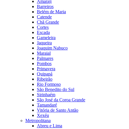
Amaraji
Barreiros
Belém de Maria
Catende
Chã Grande
Cortes
Escada
Gameleira
Jaqueira
Joaquim Nabuco
Maraial
Palmares
Pombos
Primavera
Quipapá
Ribeirão
Rio Formoso
São Benedito do Sul
Sirinhaém
São José da Coroa Grande
Tamandaré
Vitória de Santo Antão
Xexéu
Metropolitana
Abreu e Lima