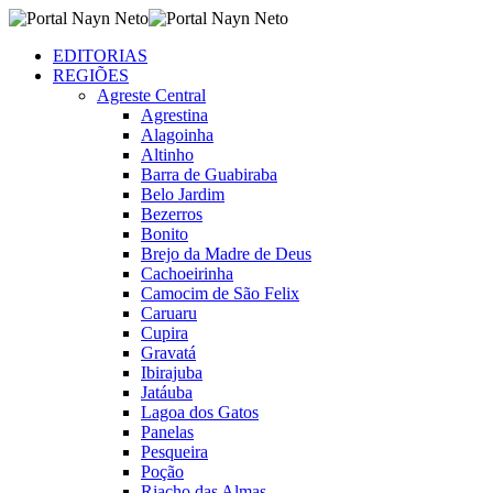
EDITORIAS
REGIÕES
Agreste Central
Agrestina
Alagoinha
Altinho
Barra de Guabiraba
Belo Jardim
Bezerros
Bonito
Brejo da Madre de Deus
Cachoeirinha
Camocim de São Felix
Caruaru
Cupira
Gravatá
Ibirajuba
Jatáuba
Lagoa dos Gatos
Panelas
Pesqueira
Poção
Riacho das Almas