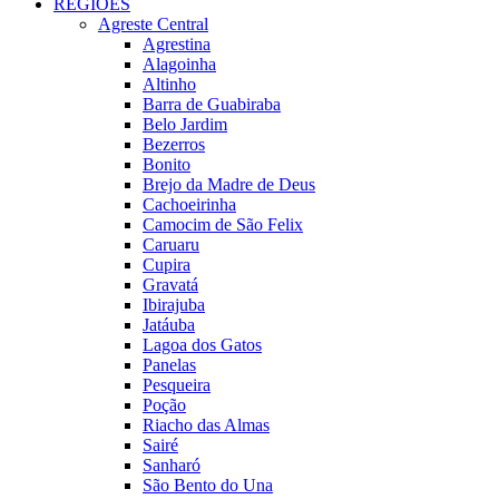
REGIÕES
Agreste Central
Agrestina
Alagoinha
Altinho
Barra de Guabiraba
Belo Jardim
Bezerros
Bonito
Brejo da Madre de Deus
Cachoeirinha
Camocim de São Felix
Caruaru
Cupira
Gravatá
Ibirajuba
Jatáuba
Lagoa dos Gatos
Panelas
Pesqueira
Poção
Riacho das Almas
Sairé
Sanharó
São Bento do Una