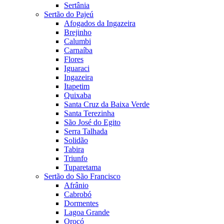
Sertânia
Sertão do Pajeú
Afogados da Ingazeira
Brejinho
Calumbi
Carnaíba
Flores
Iguaraci
Ingazeira
Itapetim
Quixaba
Santa Cruz da Baixa Verde
Santa Terezinha
São José do Egito
Serra Talhada
Solidão
Tabira
Triunfo
Tuparetama
Sertão do São Francisco
Afrânio
Cabrobó
Dormentes
Lagoa Grande
Orocó