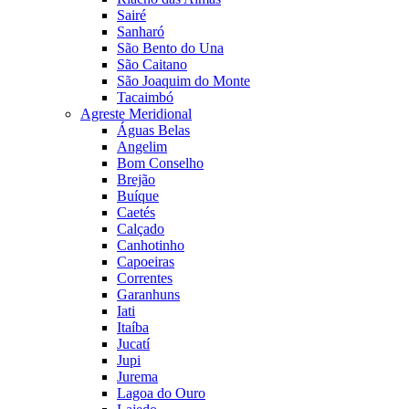
Sairé
Sanharó
São Bento do Una
São Caitano
São Joaquim do Monte
Tacaimbó
Agreste Meridional
Águas Belas
Angelim
Bom Conselho
Brejão
Buíque
Caetés
Calçado
Canhotinho
Capoeiras
Correntes
Garanhuns
Iati
Itaíba
Jucatí
Jupi
Jurema
Lagoa do Ouro