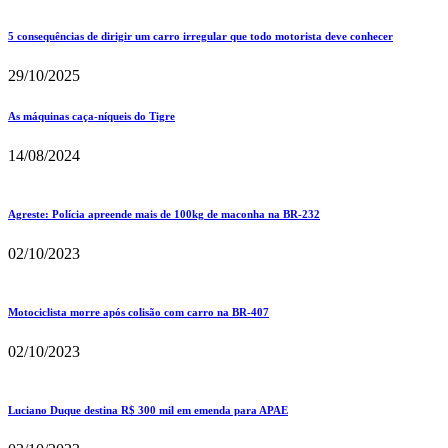
5 consequências de dirigir um carro irregular que todo motorista deve conhecer
29/10/2025
As máquinas caça-níqueis do Tigre
14/08/2024
Agreste: Polícia apreende mais de 100kg de maconha na BR-232
02/10/2023
Motociclista morre após colisão com carro na BR-407
02/10/2023
Luciano Duque destina R$ 300 mil em emenda para APAE