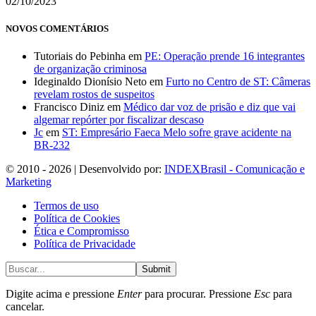
02/10/2023
NOVOS COMENTÁRIOS
Tutoriais do Pebinha
em
PE: Operação prende 16 integrantes
de organização criminosa
Ideginaldo Dionísio Neto
em
Furto no Centro de ST: Câmeras
revelam rostos de suspeitos
Francisco Diniz
em
Médico dar voz de prisão e diz que vai
algemar repórter por fiscalizar descaso
Jc
em
ST: Empresário Faeca Melo sofre grave acidente na
BR-232
© 2010 - 2026 | Desenvolvido por:
INDEXBrasil - Comunicação e
Marketing
Termos de uso
Política de Cookies
Ética e Compromisso
Política de Privacidade
Submit
Digite acima e pressione
Enter
para procurar. Pressione
Esc
para
cancelar.