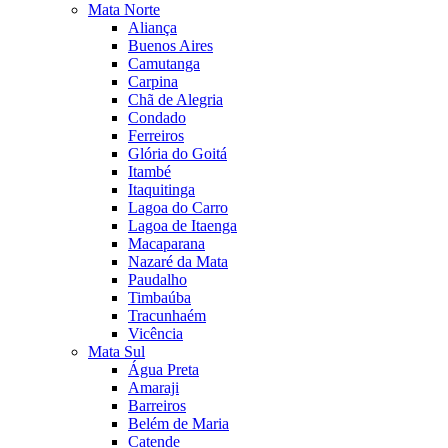
Mata Norte
Aliança
Buenos Aires
Camutanga
Carpina
Chã de Alegria
Condado
Ferreiros
Glória do Goitá
Itambé
Itaquitinga
Lagoa do Carro
Lagoa de Itaenga
Macaparana
Nazaré da Mata
Paudalho
Timbaúba
Tracunhaém
Vicência
Mata Sul
Água Preta
Amaraji
Barreiros
Belém de Maria
Catende