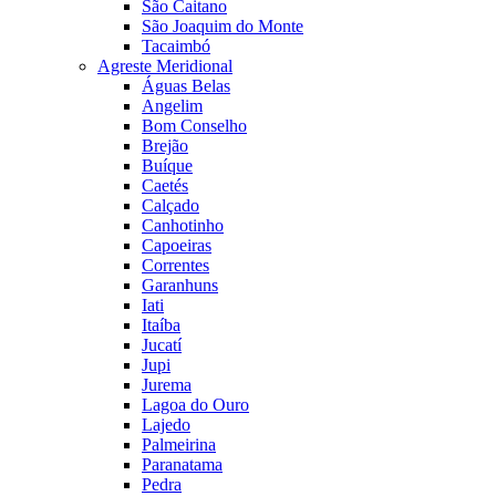
São Caitano
São Joaquim do Monte
Tacaimbó
Agreste Meridional
Águas Belas
Angelim
Bom Conselho
Brejão
Buíque
Caetés
Calçado
Canhotinho
Capoeiras
Correntes
Garanhuns
Iati
Itaíba
Jucatí
Jupi
Jurema
Lagoa do Ouro
Lajedo
Palmeirina
Paranatama
Pedra