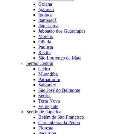
Goiana
Igarassu
Ipojuca
Itamaracá
Itapissuma
Jaboatão dos Guararapes
Moreno
Olinda
Paulista
Recife
São Lourenço da Mata
Sertão Central
Cedro
Mirandiba
Parnamirim
Salgueiro
São José do Belmonte
Serrita
Terra Nova
Verdejante
Sertão de Itaparica
Belém de São Francisco
Carnaubeira da Penha
Floresta
Itacuruba