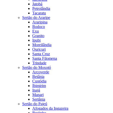
Jatobá
Petrolândia
Tacaratu
Sertão do Araripe
Araripina
Bodoco
Exu
Granito
Ipubi
Moreilândia
Ouricuri
Santa Cruz
Santa Filomena
Trindade
Sertão do Moxotó
Arcoverde
Betânia
Custódia
Ibimirim
Inajá
Manari
Sertânia
Sertão do Pajeú
Afogados da Ingazeira
Brejinho