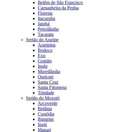
Belém de São Francisco
Carnaubeira da Penha
Floresta
Itacuruba
Jatobá
Petrolândia
Tacaratu
Sertão do Araripe
Araripina
Bodoco
Exu
Granito
Ipubi
Moreilândia
Ouricuri
Santa Cruz
Santa Filomena
Trindade
Sertão do Moxotó
Arcoverde
Betânia
Custódia
Ibimirim
Inajá
Manari