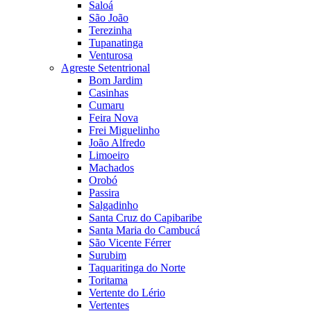
Saloá
São João
Terezinha
Tupanatinga
Venturosa
Agreste Setentrional
Bom Jardim
Casinhas
Cumaru
Feira Nova
Frei Miguelinho
João Alfredo
Limoeiro
Machados
Orobó
Passira
Salgadinho
Santa Cruz do Capibaribe
Santa Maria do Cambucá
São Vicente Férrer
Surubim
Taquaritinga do Norte
Toritama
Vertente do Lério
Vertentes