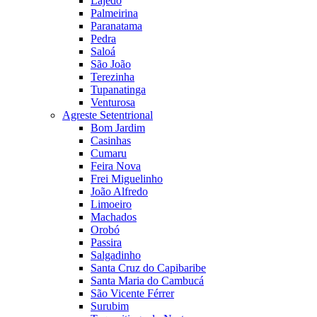
Lajedo
Palmeirina
Paranatama
Pedra
Saloá
São João
Terezinha
Tupanatinga
Venturosa
Agreste Setentrional
Bom Jardim
Casinhas
Cumaru
Feira Nova
Frei Miguelinho
João Alfredo
Limoeiro
Machados
Orobó
Passira
Salgadinho
Santa Cruz do Capibaribe
Santa Maria do Cambucá
São Vicente Férrer
Surubim