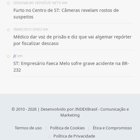
em
IDEGINALDO DIONÍSIO NETO
Furto no Centro de ST: Câmeras revelam rostos de
suspeitos
em
FRANCISCO DINIZ
Médico dar voz de prisão e diz que vai algemar repórter
por fiscalizar descaso
em
JC
ST: Empresário Faeca Melo sofre grave acidente na BR-
232
© 2010 - 2026 | Desenvolvido por:
INDEXBrasil - Comunicação e
Marketing
Termos de uso
Política de Cookies
Ética e Compromisso
Política de Privacidade