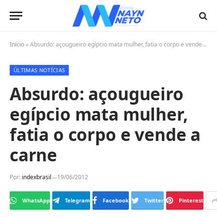
Início
»
Absurdo: açougueiro egípcio mata mulher, fatia o corpo e vende a carne
ÚLTIMAS NOTÍCIAS
Absurdo: açougueiro
egípcio mata mulher,
fatia o corpo e vende a
carne
Por:
indexbrasil
19/06/2012
WhatsApp
Telegram
Facebook
Twitter
Pinterest