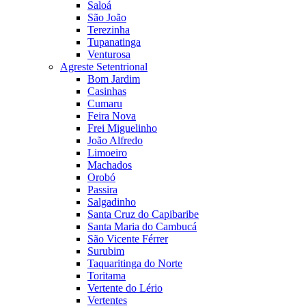
Saloá
São João
Terezinha
Tupanatinga
Venturosa
Agreste Setentrional
Bom Jardim
Casinhas
Cumaru
Feira Nova
Frei Miguelinho
João Alfredo
Limoeiro
Machados
Orobó
Passira
Salgadinho
Santa Cruz do Capibaribe
Santa Maria do Cambucá
São Vicente Férrer
Surubim
Taquaritinga do Norte
Toritama
Vertente do Lério
Vertentes