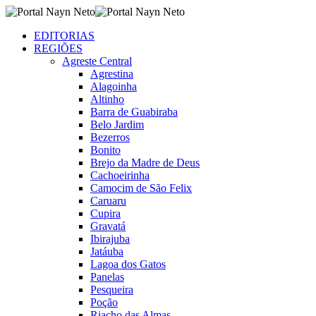
EDITORIAS
REGIÕES
Agreste Central
Agrestina
Alagoinha
Altinho
Barra de Guabiraba
Belo Jardim
Bezerros
Bonito
Brejo da Madre de Deus
Cachoeirinha
Camocim de São Felix
Caruaru
Cupira
Gravatá
Ibirajuba
Jatáuba
Lagoa dos Gatos
Panelas
Pesqueira
Poção
Riacho das Almas