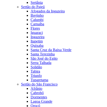
Sertânia
Sertão do Pajeú
Afogados da Ingazeira
Brejinho
Calumbi
Carnaíba
Flores
Iguaraci
Ingazeira
Itapetim
Quixaba
Santa Cruz da Baixa Verde
Santa Terezinha
São José do Egito
Serra Talhada
Solidão
Tabira
Triunfo
Tuparetama
Sertão do São Francisco
Afrânio
Cabrobó
Dormentes
Lagoa Grande
Orocó