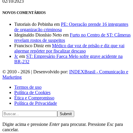
02/10/2023
NOVOS COMENTÁRIOS
Tutoriais do Pebinha
em
PE: Operação prende 16 integrantes
de organização criminosa
Ideginaldo Dionísio Neto
em
Furto no Centro de ST: Câmeras
revelam rostos de suspeitos
Francisco Diniz
em
Médico dar voz de prisão e diz que vai
algemar repórter por fiscalizar descaso
Jc
em
ST: Empresário Faeca Melo sofre grave acidente na
BR-232
© 2010 - 2026 | Desenvolvido por:
INDEXBrasil - Comunicação e
Marketing
Termos de uso
Política de Cookies
Ética e Compromisso
Política de Privacidade
Submit
Digite acima e pressione
Enter
para procurar. Pressione
Esc
para
cancelar.