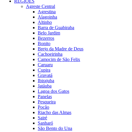
REGIÕES
Agreste Central
Agrestina
Alagoinha
Altinho
Barra de Guabiraba
Belo Jardim
Bezerros
Bonito
Brejo da Madre de Deus
Cachoeirinha
Camocim de São Felix
Caruaru
Cupira
Gravatá
Ibirajuba
Jatáuba
Lagoa dos Gatos
Panelas
Pesqueira
Poção
Riacho das Almas
Sairé
Sanharó
São Bento do Una