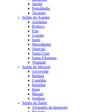
Jatobá
Petrolândia
Tacaratu
Sertão do Araripe
Araripina
Bodoco
Exu
Granito
Ipubi
Moreilândia
Ouricuri
Santa Cruz
Santa Filomena
Trindade
Sertão do Moxotó
Arcoverde
Betânia
Custódia
Ibimirim
Inajá
Manari
Sertânia
Sertão do Pajeú
Afogados da Ingazeira
Brejinho