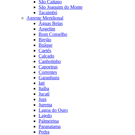
São Caitano
São Joaquim do Monte
Tacaimbó
Agreste Meridional
Águas Belas
Angelim
Bom Conselho
Brejão
Buíque
Caetés
Calçado
Canhotinho
Capoeiras
Correntes
Garanhuns
Iati
Itaíba
Jucatí
Jupi
Jurema
Lagoa do Ouro
Lajedo
Palmeirina
Paranatama
Pedra