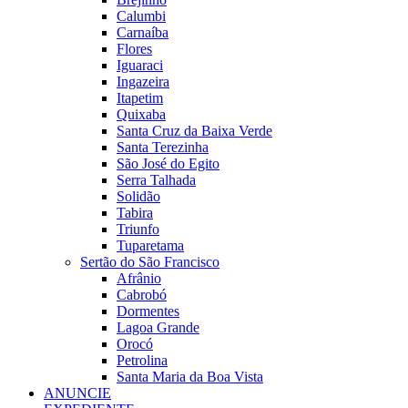
Calumbi
Carnaíba
Flores
Iguaraci
Ingazeira
Itapetim
Quixaba
Santa Cruz da Baixa Verde
Santa Terezinha
São José do Egito
Serra Talhada
Solidão
Tabira
Triunfo
Tuparetama
Sertão do São Francisco
Afrânio
Cabrobó
Dormentes
Lagoa Grande
Orocó
Petrolina
Santa Maria da Boa Vista
ANUNCIE