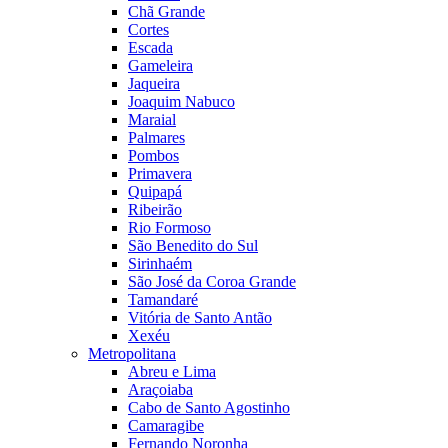
Chã Grande
Cortes
Escada
Gameleira
Jaqueira
Joaquim Nabuco
Maraial
Palmares
Pombos
Primavera
Quipapá
Ribeirão
Rio Formoso
São Benedito do Sul
Sirinhaém
São José da Coroa Grande
Tamandaré
Vitória de Santo Antão
Xexéu
Metropolitana
Abreu e Lima
Araçoiaba
Cabo de Santo Agostinho
Camaragibe
Fernando Noronha