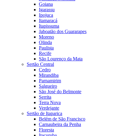
Goiana
Igarassu
Ipojuca
Itamaracá
Itapissuma
Jaboatão dos Guararapes
Moreno
Olinda
Paulista
Recife
São Lourenço da Mata
Sertão Central
Cedro
Mirandiba
Parnamirim
Salgueiro
São José do Belmonte
Serrita
Terra Nova
Verdejante
Sertão de Itaparica
Belém de São Francisco
Carnaubeira da Penha
Floresta
Itacuruba