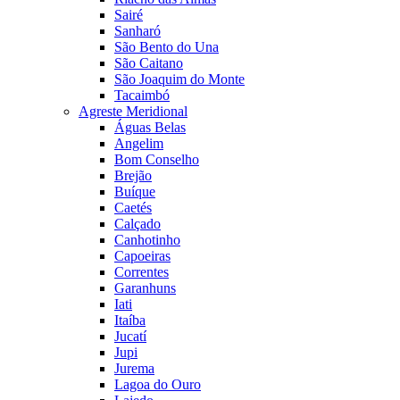
Sairé
Sanharó
São Bento do Una
São Caitano
São Joaquim do Monte
Tacaimbó
Agreste Meridional
Águas Belas
Angelim
Bom Conselho
Brejão
Buíque
Caetés
Calçado
Canhotinho
Capoeiras
Correntes
Garanhuns
Iati
Itaíba
Jucatí
Jupi
Jurema
Lagoa do Ouro