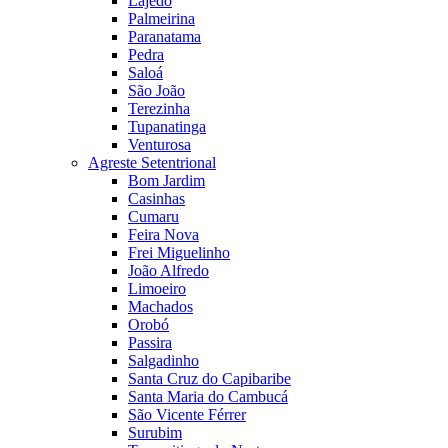
Lajedo
Palmeirina
Paranatama
Pedra
Saloá
São João
Terezinha
Tupanatinga
Venturosa
Agreste Setentrional
Bom Jardim
Casinhas
Cumaru
Feira Nova
Frei Miguelinho
João Alfredo
Limoeiro
Machados
Orobó
Passira
Salgadinho
Santa Cruz do Capibaribe
Santa Maria do Cambucá
São Vicente Férrer
Surubim