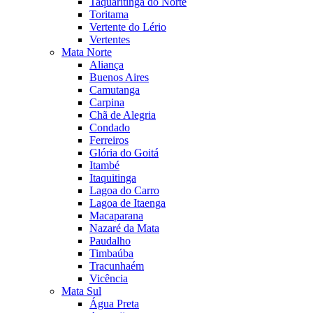
Taquaritinga do Norte
Toritama
Vertente do Lério
Vertentes
Mata Norte
Aliança
Buenos Aires
Camutanga
Carpina
Chã de Alegria
Condado
Ferreiros
Glória do Goitá
Itambé
Itaquitinga
Lagoa do Carro
Lagoa de Itaenga
Macaparana
Nazaré da Mata
Paudalho
Timbaúba
Tracunhaém
Vicência
Mata Sul
Água Preta