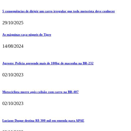
5 consequências de dirigir um carro irregular que todo motorista deve conhecer
29/10/2025
As máquinas caça-níqueis do Tigre
14/08/2024
Agreste: Polícia apreende mais de 100kg de maconha na BR-232
02/10/2023
Motociclista morre após colisão com carro na BR-407
02/10/2023
Luciano Duque destina R$ 300 mil em emenda para APAE