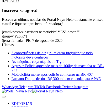
02/10/2023
Inscreva-se agora!
Receba as últimas notícias do Portal Nayn Neto diretamente em seu
e-mail e fique sempre bem informado(a)!
[email-posts-subscribers namefield="YES" desc=""
group="Public"]
Serra Talhada - PE, 7 de agosto de 2026
Últimas:
5 consequências de dirigir um carro irregular que todo
motorista deve conhecer
As máquinas caça-níqueis do Tigre
Agreste: Polícia apreende mais de 100kg de maconha na BR-
232
Motociclista morre após colisão com carro na BR-407
Luciano Duque destina R$ 300 mil em emenda para APAE
WhatsApp
Telegram
TikTok
Facebook
Twitter
Instagram
EDITORIAS