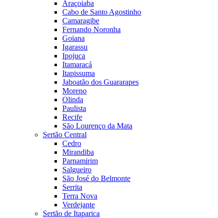
Araçoiaba
Cabo de Santo Agostinho
Camaragibe
Fernando Noronha
Goiana
Igarassu
Ipojuca
Itamaracá
Itapissuma
Jaboatão dos Guararapes
Moreno
Olinda
Paulista
Recife
São Lourenço da Mata
Sertão Central
Cedro
Mirandiba
Parnamirim
Salgueiro
São José do Belmonte
Serrita
Terra Nova
Verdejante
Sertão de Itaparica