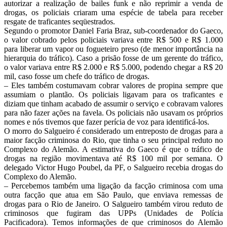
autorizar a realização de bailes funk e não reprimir a venda de
drogas, os policiais criaram uma espécie de tabela para receber
resgate de traficantes seqüestrados.
Segundo o promotor Daniel Faria Braz, sub-coordenador do Gaeco,
o valor cobrado pelos policiais variava entre R$ 500 e R$ 1.000
para liberar um vapor ou fogueteiro preso (de menor importância na
hierarquia do tráfico). Caso a prisão fosse de um gerente do tráfico,
o valor variava entre R$ 2.000 e R$ 5.000, podendo chegar a R$ 20
mil, caso fosse um chefe do tráfico de drogas.
– Eles também costumavam cobrar valores de propina sempre que
assumiam o plantão. Os policiais ligavam para os traficantes e
diziam que tinham acabado de assumir o serviço e cobravam valores
para não fazer ações na favela. Os policiais não usavam os próprios
nomes e nós tivemos que fazer perícia de voz para identificá-los.
O morro do Salgueiro é considerado um entreposto de drogas para a
maior facção criminosa do Rio, que tinha o seu principal reduto no
Complexo do Alemão. A estimativa do Gaeco é que o tráfico de
drogas na região movimentava até R$ 100 mil por semana. O
delegado Victor Hugo Poubel, da PF, o Salgueiro recebia drogas do
Complexo do Alemão.
– Percebemos também uma ligação da facção criminosa com uma
outra facção que atua em São Paulo, que enviava remessas de
drogas para o Rio de Janeiro. O Salgueiro também virou reduto de
criminosos que fugiram das UPPs (Unidades de Polícia
Pacificadora). Temos informações de que criminosos do Alemão