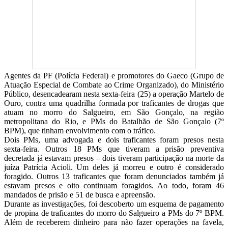
Agentes da PF (Polícia Federal) e promotores do Gaeco (Grupo de
Atuação Especial de Combate ao Crime Organizado), do Ministério
Público, desencadearam nesta sexta-feira (25) a operação Martelo de
Ouro, contra uma quadrilha formada por traficantes de drogas que
atuam no morro do Salgueiro, em São Gonçalo, na região
metropolitana do Rio, e PMs do Batalhão de São Gonçalo (7º
BPM), que tinham envolvimento com o tráfico.
Dois PMs, uma advogada e dois traficantes foram presos nesta
sexta-feira. Outros 18 PMs que tiveram a prisão preventiva
decretada já estavam presos – dois tiveram participação na morte da
juíza Patrícia Acioli. Um deles já morreu e outro é considerado
foragido. Outros 13 traficantes que foram denunciados também já
estavam presos e oito continuam foragidos. Ao todo, foram 46
mandados de prisão e 51 de busca e apreensão.
Durante as investigações, foi descoberto um esquema de pagamento
de propina de traficantes do morro do Salgueiro a PMs do 7º BPM.
Além de receberem dinheiro para não fazer operações na favela,