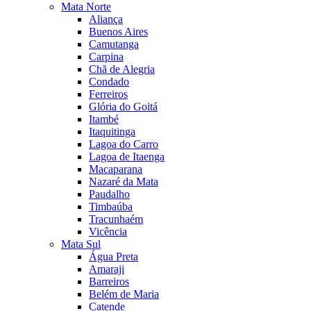
Mata Norte
Aliança
Buenos Aires
Camutanga
Carpina
Chã de Alegria
Condado
Ferreiros
Glória do Goitá
Itambé
Itaquitinga
Lagoa do Carro
Lagoa de Itaenga
Macaparana
Nazaré da Mata
Paudalho
Timbaúba
Tracunhaém
Vicência
Mata Sul
Água Preta
Amaraji
Barreiros
Belém de Maria
Catende