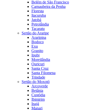
Belém de São Francisco
Carnaubeira da Penha
Floresta
Itacuruba
Jatobá
Petrolândia
Tacaratu
Sertão do Araripe
Araripina
Bodoco
Exu
Granito
Ipubi
Moreilândia
Ouricuri
Santa Cruz
Santa Filomena
Trindade
Sertão do Moxotó
Arcoverde
Betânia
Custódia
Ibimirim
Inajá
Manari