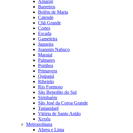
Amaraji
Barreiros
Belém de Maria
Catende
Chã Grande
Cortes
Escada
Gameleira
Jaqueira
Joaquim Nabuco
Maraial
Palmares
Pombos
Primavera
Quipapá
Ribeirão
Rio Formoso
São Benedito do Sul
Sirinhaém
São José da Coroa Grande
Tamandaré
Vitória de Santo Antão
Xexéu
Metropolitana
Abreu e Lima