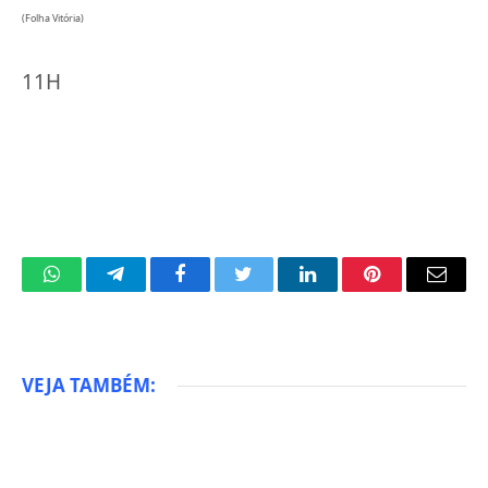
(Folha Vitória)
11H
WhatsApp
Telegram
Facebook
Twitter
LinkedIn
Pinterest
Email
VEJA TAMBÉM: