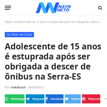
Início
»
Adolescente de 15 anos é estuprada após ser obrigada a descer de ônibus na Serra-ES
ÚLTIMAS NOTÍCIAS
Adolescente de 15 anos
é estuprada após ser
obrigada a descer de
ônibus na Serra-ES
Por:
indexbrasil
29/09/2012
WhatsApp
Telegram
Facebook
Twitter
Pinterest