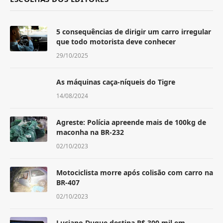
5 consequências de dirigir um carro irregular
que todo motorista deve conhecer
29/10/2025
As máquinas caça-níqueis do Tigre
14/08/2024
Agreste: Polícia apreende mais de 100kg de
maconha na BR-232
02/10/2023
Motociclista morre após colisão com carro na
BR-407
02/10/2023
Luciano Duque destina R$ 300 mil em