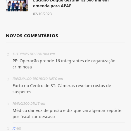
emenda para APAE
02/10/2023
NOVOS COMENTÁRIOS
em
TUTORIAIS DO PEBINHA
PE: Operação prende 16 integrantes de organização
criminosa
em
IDEGINALDO DIONÍSIO NETO
Furto no Centro de ST: Câmeras revelam rostos de
suspeitos
em
FRANCISCO DINIZ
Médico dar voz de prisão e diz que vai algemar repórter
por fiscalizar descaso
em
JC