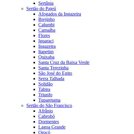
Sertânia
Sertão do Pajeú
Afogados da Ingazeira
Brejinho
Calumbi
Carnaíba
Flores
Iguaraci
Ingazeira
Itapetim
Quixaba
Santa Cruz da Baixa Verde
Santa Terezinha
São José do Egito
Serra Talhada
Solidão
Tabira
Triunfo
Tuparetama
Sertão do São Francisco
Afrânio
Cabrobó
Dormentes
Lagoa Grande
Orocó