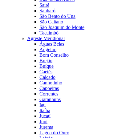
Sairé
Sanharó
São Bento do Una
São Caitano
São Joaquim do Monte
Tacaimbó
Agreste Meridional
Águas Belas
Angelim
Bom Conselho
Brejão
Buíque
Caetés
Calçado
Canhotinho
Capoeiras
Correntes
Garanhuns
Iati
Itaíba
Jucatí
Jupi
Jurema
Lagoa do Ouro