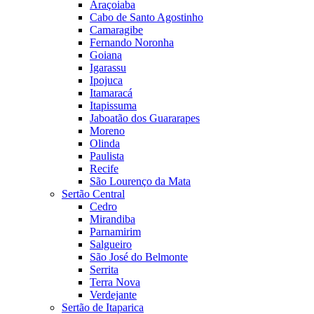
Araçoiaba
Cabo de Santo Agostinho
Camaragibe
Fernando Noronha
Goiana
Igarassu
Ipojuca
Itamaracá
Itapissuma
Jaboatão dos Guararapes
Moreno
Olinda
Paulista
Recife
São Lourenço da Mata
Sertão Central
Cedro
Mirandiba
Parnamirim
Salgueiro
São José do Belmonte
Serrita
Terra Nova
Verdejante
Sertão de Itaparica