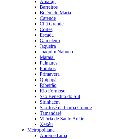
Amaraji
Barreiros
Belém de Maria
Catende
Chã Grande
Cortes
Escada
Gameleira
Jaqueira
Joaquim Nabuco
Maraial
Palmares
Pombos
Primavera
Quipapá
Ribeirão
Rio Formoso
São Benedito do Sul
Sirinhaém
São José da Coroa Grande
Tamandaré
Vitória de Santo Antão
Xexéu
Metropolitana
Abreu e Lima