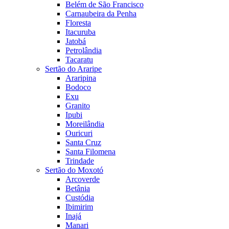
Belém de São Francisco
Carnaubeira da Penha
Floresta
Itacuruba
Jatobá
Petrolândia
Tacaratu
Sertão do Araripe
Araripina
Bodoco
Exu
Granito
Ipubi
Moreilândia
Ouricuri
Santa Cruz
Santa Filomena
Trindade
Sertão do Moxotó
Arcoverde
Betânia
Custódia
Ibimirim
Inajá
Manari