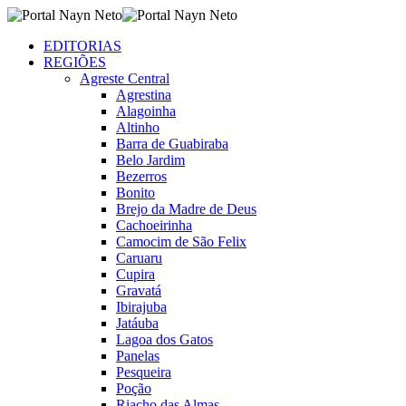
EDITORIAS
REGIÕES
Agreste Central
Agrestina
Alagoinha
Altinho
Barra de Guabiraba
Belo Jardim
Bezerros
Bonito
Brejo da Madre de Deus
Cachoeirinha
Camocim de São Felix
Caruaru
Cupira
Gravatá
Ibirajuba
Jatáuba
Lagoa dos Gatos
Panelas
Pesqueira
Poção
Riacho das Almas