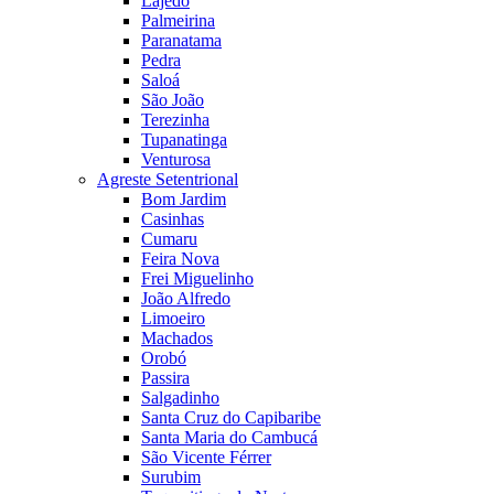
Lajedo
Palmeirina
Paranatama
Pedra
Saloá
São João
Terezinha
Tupanatinga
Venturosa
Agreste Setentrional
Bom Jardim
Casinhas
Cumaru
Feira Nova
Frei Miguelinho
João Alfredo
Limoeiro
Machados
Orobó
Passira
Salgadinho
Santa Cruz do Capibaribe
Santa Maria do Cambucá
São Vicente Férrer
Surubim