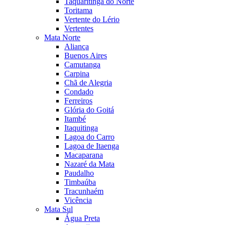
Taquaritinga do Norte
Toritama
Vertente do Lério
Vertentes
Mata Norte
Aliança
Buenos Aires
Camutanga
Carpina
Chã de Alegria
Condado
Ferreiros
Glória do Goitá
Itambé
Itaquitinga
Lagoa do Carro
Lagoa de Itaenga
Macaparana
Nazaré da Mata
Paudalho
Timbaúba
Tracunhaém
Vicência
Mata Sul
Água Preta