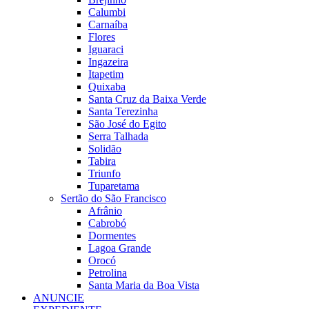
Calumbi
Carnaíba
Flores
Iguaraci
Ingazeira
Itapetim
Quixaba
Santa Cruz da Baixa Verde
Santa Terezinha
São José do Egito
Serra Talhada
Solidão
Tabira
Triunfo
Tuparetama
Sertão do São Francisco
Afrânio
Cabrobó
Dormentes
Lagoa Grande
Orocó
Petrolina
Santa Maria da Boa Vista
ANUNCIE