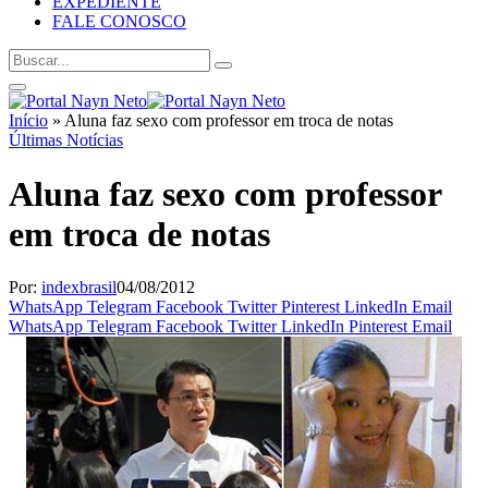
EXPEDIENTE
FALE CONOSCO
Início
»
Aluna faz sexo com professor em troca de notas
Últimas Notícias
Aluna faz sexo com professor
em troca de notas
Por:
indexbrasil
04/08/2012
WhatsApp
Telegram
Facebook
Twitter
Pinterest
LinkedIn
Email
WhatsApp
Telegram
Facebook
Twitter
LinkedIn
Pinterest
Email