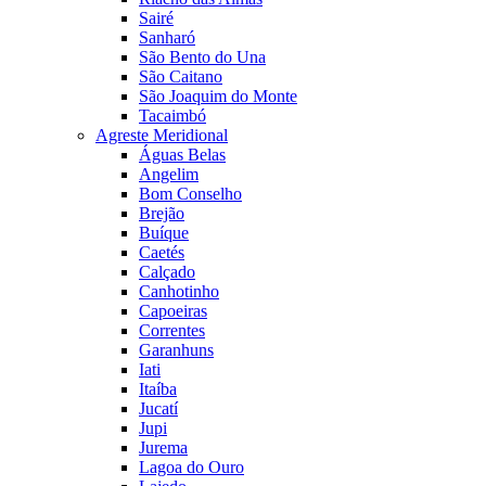
Sairé
Sanharó
São Bento do Una
São Caitano
São Joaquim do Monte
Tacaimbó
Agreste Meridional
Águas Belas
Angelim
Bom Conselho
Brejão
Buíque
Caetés
Calçado
Canhotinho
Capoeiras
Correntes
Garanhuns
Iati
Itaíba
Jucatí
Jupi
Jurema
Lagoa do Ouro