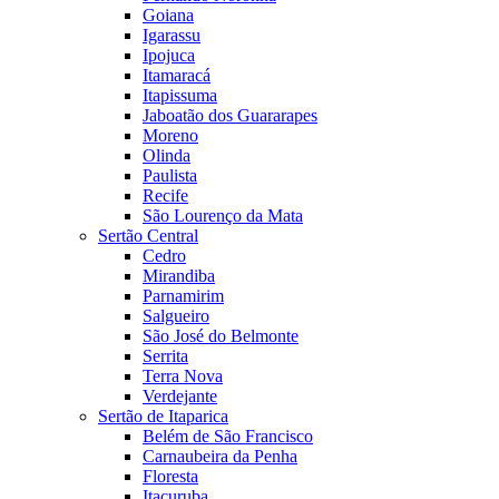
Goiana
Igarassu
Ipojuca
Itamaracá
Itapissuma
Jaboatão dos Guararapes
Moreno
Olinda
Paulista
Recife
São Lourenço da Mata
Sertão Central
Cedro
Mirandiba
Parnamirim
Salgueiro
São José do Belmonte
Serrita
Terra Nova
Verdejante
Sertão de Itaparica
Belém de São Francisco
Carnaubeira da Penha
Floresta
Itacuruba