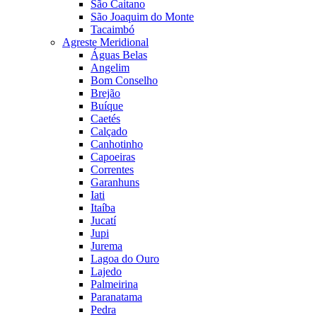
São Caitano
São Joaquim do Monte
Tacaimbó
Agreste Meridional
Águas Belas
Angelim
Bom Conselho
Brejão
Buíque
Caetés
Calçado
Canhotinho
Capoeiras
Correntes
Garanhuns
Iati
Itaíba
Jucatí
Jupi
Jurema
Lagoa do Ouro
Lajedo
Palmeirina
Paranatama
Pedra