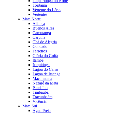
Taquaritinga do Norte
Toritama
Vertente do Lério
Vertentes
Mata Norte
Aliança
Buenos Aires
Camutanga
Carpina
Chã de Alegria
Condado
Ferreiros
Glória do Goitá
Itambé
Itaquitinga
Lagoa do Carro
Lagoa de Itaenga
Macaparana
Nazaré da Mata
Paudalho
Timbaúba
Tracunhaém
Vicência
Mata Sul
Água Preta