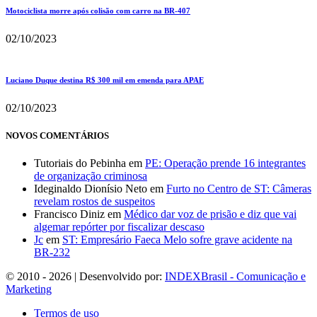
Motociclista morre após colisão com carro na BR-407
02/10/2023
Luciano Duque destina R$ 300 mil em emenda para APAE
02/10/2023
NOVOS COMENTÁRIOS
Tutoriais do Pebinha
em
PE: Operação prende 16 integrantes
de organização criminosa
Ideginaldo Dionísio Neto
em
Furto no Centro de ST: Câmeras
revelam rostos de suspeitos
Francisco Diniz
em
Médico dar voz de prisão e diz que vai
algemar repórter por fiscalizar descaso
Jc
em
ST: Empresário Faeca Melo sofre grave acidente na
BR-232
© 2010 - 2026 | Desenvolvido por:
INDEXBrasil - Comunicação e
Marketing
Termos de uso