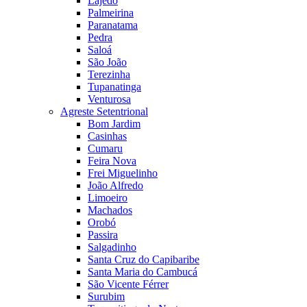
Lajedo
Palmeirina
Paranatama
Pedra
Saloá
São João
Terezinha
Tupanatinga
Venturosa
Agreste Setentrional
Bom Jardim
Casinhas
Cumaru
Feira Nova
Frei Miguelinho
João Alfredo
Limoeiro
Machados
Orobó
Passira
Salgadinho
Santa Cruz do Capibaribe
Santa Maria do Cambucá
São Vicente Férrer
Surubim