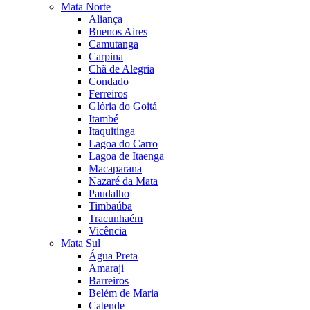
Mata Norte
Aliança
Buenos Aires
Camutanga
Carpina
Chã de Alegria
Condado
Ferreiros
Glória do Goitá
Itambé
Itaquitinga
Lagoa do Carro
Lagoa de Itaenga
Macaparana
Nazaré da Mata
Paudalho
Timbaúba
Tracunhaém
Vicência
Mata Sul
Água Preta
Amaraji
Barreiros
Belém de Maria
Catende