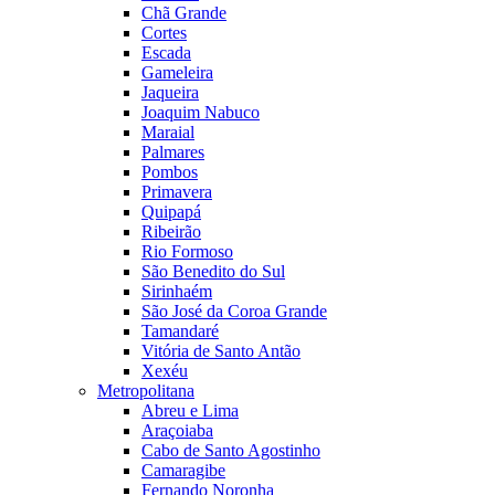
Chã Grande
Cortes
Escada
Gameleira
Jaqueira
Joaquim Nabuco
Maraial
Palmares
Pombos
Primavera
Quipapá
Ribeirão
Rio Formoso
São Benedito do Sul
Sirinhaém
São José da Coroa Grande
Tamandaré
Vitória de Santo Antão
Xexéu
Metropolitana
Abreu e Lima
Araçoiaba
Cabo de Santo Agostinho
Camaragibe
Fernando Noronha