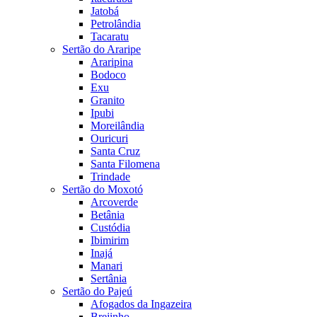
Jatobá
Petrolândia
Tacaratu
Sertão do Araripe
Araripina
Bodoco
Exu
Granito
Ipubi
Moreilândia
Ouricuri
Santa Cruz
Santa Filomena
Trindade
Sertão do Moxotó
Arcoverde
Betânia
Custódia
Ibimirim
Inajá
Manari
Sertânia
Sertão do Pajeú
Afogados da Ingazeira
Brejinho