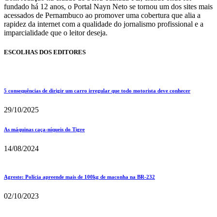
fundado há 12 anos, o Portal Nayn Neto se tornou um dos sites mais
acessados de Pernambuco ao promover uma cobertura que alia a
rapidez da internet com a qualidade do jornalismo profissional e a
imparcialidade que o leitor deseja.
ESCOLHAS DOS EDITORES
5 consequências de dirigir um carro irregular que todo motorista deve conhecer
29/10/2025
As máquinas caça-níqueis do Tigre
14/08/2024
Agreste: Polícia apreende mais de 100kg de maconha na BR-232
02/10/2023