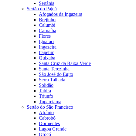
Sertânia
Sertão do Pajeú
Afogados da Ingazeira
Brejinho
Calumbi
Carnaíba
Flores
Iguaraci
Ingazeira
Itapetim
Quixaba
Santa Cruz da Baixa Verde
Santa Terezinha
São José do Egito
Serra Talhada
Solidão
Tabira
Triunfo
Tuparetama
Sertão do São Francisco
Afrânio
Cabrobó
Dormentes
Lagoa Grande
Orocó