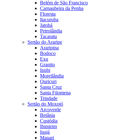
Belém de São Francisco
Carnaubeira da Penha
Floresta
Itacuruba
Jatobá
Petrolândia
Tacaratu
Sertão do Araripe
Araripina
Bodoco
Exu
Granito
Ipubi
Moreilândia
Ouricuri
Santa Cruz
Santa Filomena
Trindade
Sertão do Moxotó
Arcoverde
Betânia
Custódia
Ibimirim
Inajá
Manari