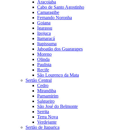
Araçoiaba
Cabo de Santo Agostinho
Camaragibe
Fernando Noronha
Goiana
Igarassu
Ipojuca
Itamaracá
Itapissuma
Jaboatão dos Guararapes
Moreno
Olinda
Paulista
Recife
São Lourenço da Mata
Sertão Central
Cedro
Mirandiba
Parnamirim
Salgueiro
São José do Belmonte
Serrita
Terra Nova
Verdejante
Sertão de Itaparica