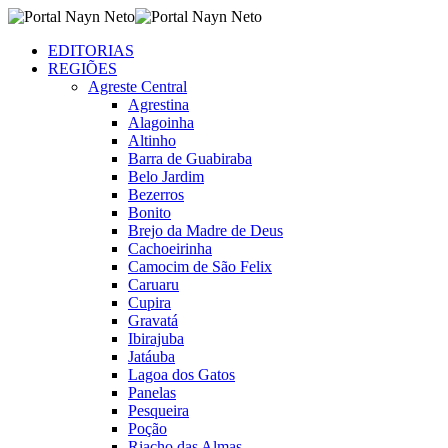
EDITORIAS
REGIÕES
Agreste Central
Agrestina
Alagoinha
Altinho
Barra de Guabiraba
Belo Jardim
Bezerros
Bonito
Brejo da Madre de Deus
Cachoeirinha
Camocim de São Felix
Caruaru
Cupira
Gravatá
Ibirajuba
Jatáuba
Lagoa dos Gatos
Panelas
Pesqueira
Poção
Riacho das Almas