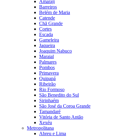
Amaraji
Barreiros
Belém de Maria
Catende
Chã Grande
Cortes
Escada
Gameleira
Jaqueira
Joaquim Nabuco
Maraial
Palmares
Pombos
Primavera
Quipapá
Ribeirão
Rio Formoso
São Benedito do Sul
Sirinhaém
São José da Coroa Grande
Tamandaré
Vitória de Santo Antão
Xexéu
Metropolitana
Abreu e Lima