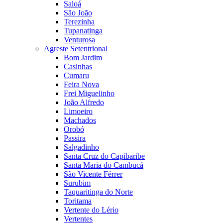
Saloá
São João
Terezinha
Tupanatinga
Venturosa
Agreste Setentrional
Bom Jardim
Casinhas
Cumaru
Feira Nova
Frei Miguelinho
João Alfredo
Limoeiro
Machados
Orobó
Passira
Salgadinho
Santa Cruz do Capibaribe
Santa Maria do Cambucá
São Vicente Férrer
Surubim
Taquaritinga do Norte
Toritama
Vertente do Lério
Vertentes