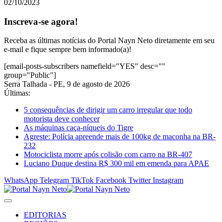
02/10/2023
Inscreva-se agora!
Receba as últimas notícias do Portal Nayn Neto diretamente em seu
e-mail e fique sempre bem informado(a)!
[email-posts-subscribers namefield="YES" desc=""
group="Public"]
Serra Talhada - PE, 9 de agosto de 2026
Últimas:
5 consequências de dirigir um carro irregular que todo
motorista deve conhecer
As máquinas caça-níqueis do Tigre
Agreste: Polícia apreende mais de 100kg de maconha na BR-
232
Motociclista morre após colisão com carro na BR-407
Luciano Duque destina R$ 300 mil em emenda para APAE
WhatsApp
Telegram
TikTok
Facebook
Twitter
Instagram
EDITORIAS