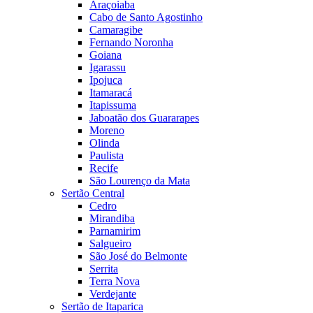
Araçoiaba
Cabo de Santo Agostinho
Camaragibe
Fernando Noronha
Goiana
Igarassu
Ipojuca
Itamaracá
Itapissuma
Jaboatão dos Guararapes
Moreno
Olinda
Paulista
Recife
São Lourenço da Mata
Sertão Central
Cedro
Mirandiba
Parnamirim
Salgueiro
São José do Belmonte
Serrita
Terra Nova
Verdejante
Sertão de Itaparica