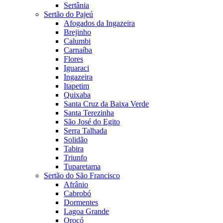
Sertânia
Sertão do Pajeú
Afogados da Ingazeira
Brejinho
Calumbi
Carnaíba
Flores
Iguaraci
Ingazeira
Itapetim
Quixaba
Santa Cruz da Baixa Verde
Santa Terezinha
São José do Egito
Serra Talhada
Solidão
Tabira
Triunfo
Tuparetama
Sertão do São Francisco
Afrânio
Cabrobó
Dormentes
Lagoa Grande
Orocó