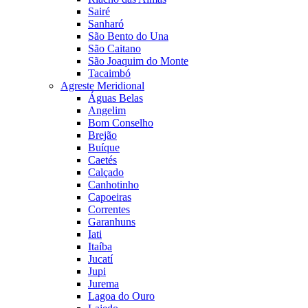
Sairé
Sanharó
São Bento do Una
São Caitano
São Joaquim do Monte
Tacaimbó
Agreste Meridional
Águas Belas
Angelim
Bom Conselho
Brejão
Buíque
Caetés
Calçado
Canhotinho
Capoeiras
Correntes
Garanhuns
Iati
Itaíba
Jucatí
Jupi
Jurema
Lagoa do Ouro