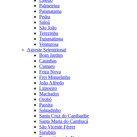
Lajedo
Palmeirina
Paranatama
Pedra
Saloá
São João
Terezinha
Tupanatinga
Venturosa
Agreste Setentrional
Bom Jardim
Casinhas
Cumaru
Feira Nova
Frei Miguelinho
João Alfredo
Limoeiro
Machados
Orobó
Passira
Salgadinho
Santa Cruz do Capibaribe
Santa Maria do Cambucá
São Vicente Férrer
Surubim