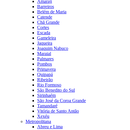
Amaraji
Barreiros
Belém de Maria
Catende
Chã Grande
Cortes
Escada
Gameleira
Jaqueira
Joaquim Nabuco
Maraial
Palmares
Pombos
Primavera
Quipapá
Ribeirão
Rio Formoso
São Benedito do Sul
Sirinhaém
São José da Coroa Grande
Tamandaré
Vitória de Santo Antão
Xexéu
Metropolitana
Abreu e Lima