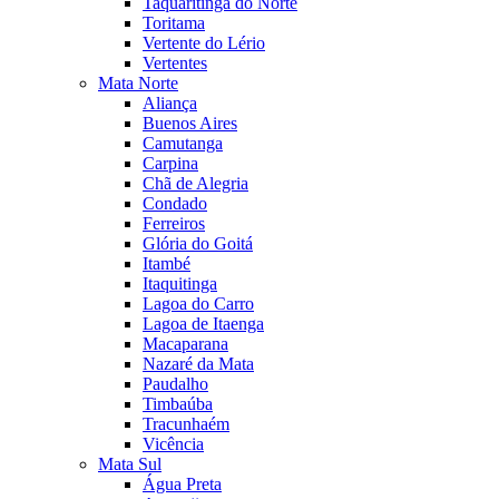
Taquaritinga do Norte
Toritama
Vertente do Lério
Vertentes
Mata Norte
Aliança
Buenos Aires
Camutanga
Carpina
Chã de Alegria
Condado
Ferreiros
Glória do Goitá
Itambé
Itaquitinga
Lagoa do Carro
Lagoa de Itaenga
Macaparana
Nazaré da Mata
Paudalho
Timbaúba
Tracunhaém
Vicência
Mata Sul
Água Preta