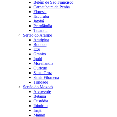
Belém de São Francisco
Carnaubeira da Penha
Floresta
Itacuruba
Jatobá
Petrolândia
Tacaratu
Sertão do Araripe
Araripina
Bodoco
Exu
Granito
Ipubi
Moreilândia
Ouricuri
Santa Cruz
Santa Filomena
Trindade
Sertão do Moxotó
Arcoverde
Betânia
Custódia
Ibimirim
Inajá
Manari