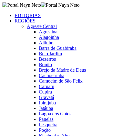
EDITORIAS
REGIÕES
Agreste Central
Agrestina
Alagoinha
Altinho
Barra de Guabiraba
Belo Jardim
Bezerros
Bonito
Brejo da Madre de Deus
Cachoeirinha
Camocim de São Felix
Caruaru
Cupira
Gravatá
Ibirajuba
Jatáuba
Lagoa dos Gatos
Panelas
Pesqueira
Poção
Riacho das Almas