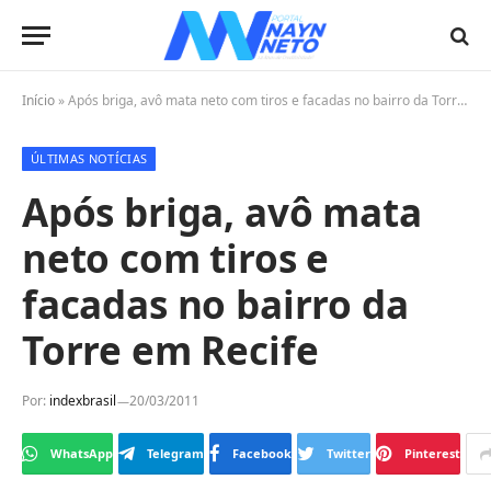
Início
»
Após briga, avô mata neto com tiros e facadas no bairro da Torre em Recife
ÚLTIMAS NOTÍCIAS
Após briga, avô mata
neto com tiros e
facadas no bairro da
Torre em Recife
Por:
indexbrasil
20/03/2011
WhatsApp
Telegram
Facebook
Twitter
Pinterest