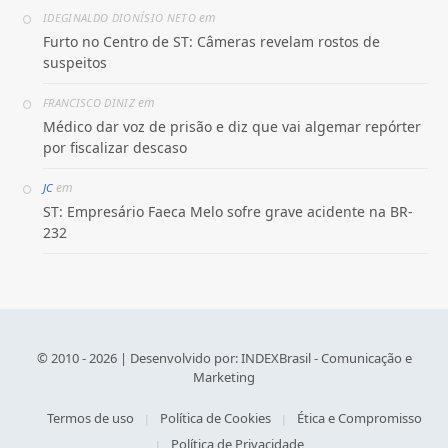
em
IDEGINALDO DIONÍSIO NETO
Furto no Centro de ST: Câmeras revelam rostos de
suspeitos
em
FRANCISCO DINIZ
Médico dar voz de prisão e diz que vai algemar repórter
por fiscalizar descaso
em
JC
ST: Empresário Faeca Melo sofre grave acidente na BR-
232
© 2010 - 2026 | Desenvolvido por:
INDEXBrasil - Comunicação e
Marketing
Termos de uso
Política de Cookies
Ética e Compromisso
Política de Privacidade