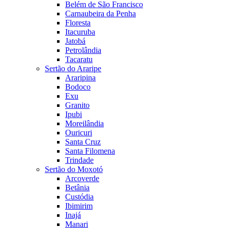
Belém de São Francisco
Carnaubeira da Penha
Floresta
Itacuruba
Jatobá
Petrolândia
Tacaratu
Sertão do Araripe
Araripina
Bodoco
Exu
Granito
Ipubi
Moreilândia
Ouricuri
Santa Cruz
Santa Filomena
Trindade
Sertão do Moxotó
Arcoverde
Betânia
Custódia
Ibimirim
Inajá
Manari