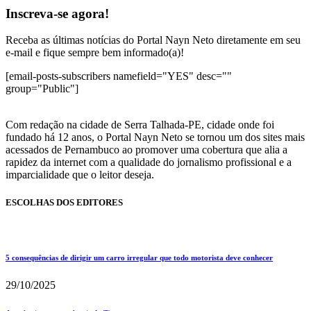
Inscreva-se agora!
Receba as últimas notícias do Portal Nayn Neto diretamente em seu
e-mail e fique sempre bem informado(a)!
[email-posts-subscribers namefield="YES" desc=""
group="Public"]
Com redação na cidade de Serra Talhada-PE, cidade onde foi
fundado há 12 anos, o Portal Nayn Neto se tornou um dos sites mais
acessados de Pernambuco ao promover uma cobertura que alia a
rapidez da internet com a qualidade do jornalismo profissional e a
imparcialidade que o leitor deseja.
ESCOLHAS DOS EDITORES
5 consequências de dirigir um carro irregular que todo motorista deve conhecer
29/10/2025