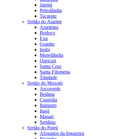
Jatobá
Petrolândia
Tacaratu
Sertão do Araripe
Araripina
Bodoco
Exu
Granito
Ipubi
Moreilândia
Ouricuri
Santa Cruz
Santa Filomena
Trindade
Sertão do Moxotó
Arcoverde
Betânia
Custódia
Ibimirim
Inajá
Manari
Sertânia
Sertão do Pajeú
Afogados da Ingazeira
Brejinho