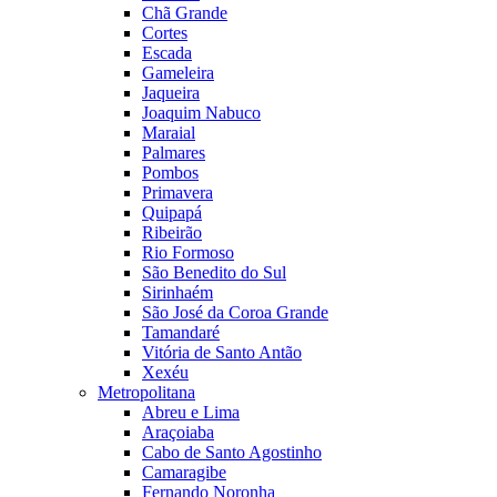
Chã Grande
Cortes
Escada
Gameleira
Jaqueira
Joaquim Nabuco
Maraial
Palmares
Pombos
Primavera
Quipapá
Ribeirão
Rio Formoso
São Benedito do Sul
Sirinhaém
São José da Coroa Grande
Tamandaré
Vitória de Santo Antão
Xexéu
Metropolitana
Abreu e Lima
Araçoiaba
Cabo de Santo Agostinho
Camaragibe
Fernando Noronha