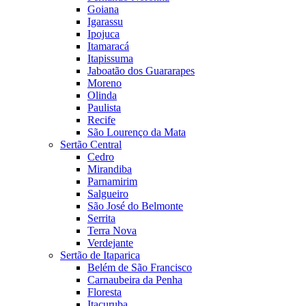
Goiana
Igarassu
Ipojuca
Itamaracá
Itapissuma
Jaboatão dos Guararapes
Moreno
Olinda
Paulista
Recife
São Lourenço da Mata
Sertão Central
Cedro
Mirandiba
Parnamirim
Salgueiro
São José do Belmonte
Serrita
Terra Nova
Verdejante
Sertão de Itaparica
Belém de São Francisco
Carnaubeira da Penha
Floresta
Itacuruba