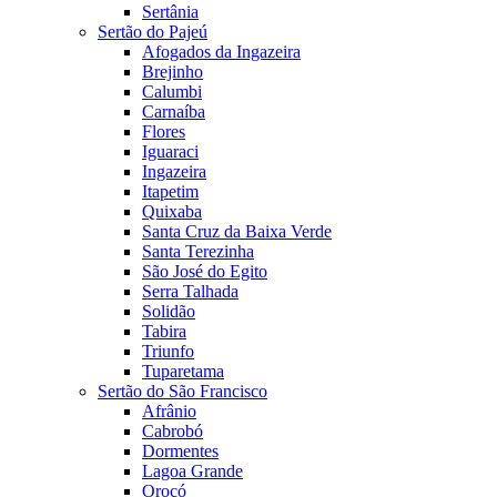
Sertânia
Sertão do Pajeú
Afogados da Ingazeira
Brejinho
Calumbi
Carnaíba
Flores
Iguaraci
Ingazeira
Itapetim
Quixaba
Santa Cruz da Baixa Verde
Santa Terezinha
São José do Egito
Serra Talhada
Solidão
Tabira
Triunfo
Tuparetama
Sertão do São Francisco
Afrânio
Cabrobó
Dormentes
Lagoa Grande
Orocó