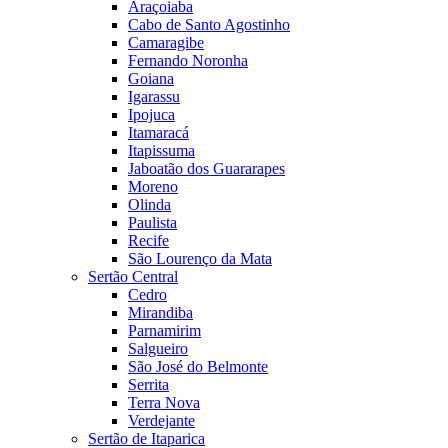
Araçoiaba
Cabo de Santo Agostinho
Camaragibe
Fernando Noronha
Goiana
Igarassu
Ipojuca
Itamaracá
Itapissuma
Jaboatão dos Guararapes
Moreno
Olinda
Paulista
Recife
São Lourenço da Mata
Sertão Central
Cedro
Mirandiba
Parnamirim
Salgueiro
São José do Belmonte
Serrita
Terra Nova
Verdejante
Sertão de Itaparica