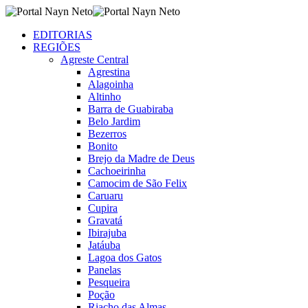
EDITORIAS
REGIÕES
Agreste Central
Agrestina
Alagoinha
Altinho
Barra de Guabiraba
Belo Jardim
Bezerros
Bonito
Brejo da Madre de Deus
Cachoeirinha
Camocim de São Felix
Caruaru
Cupira
Gravatá
Ibirajuba
Jatáuba
Lagoa dos Gatos
Panelas
Pesqueira
Poção
Riacho das Almas