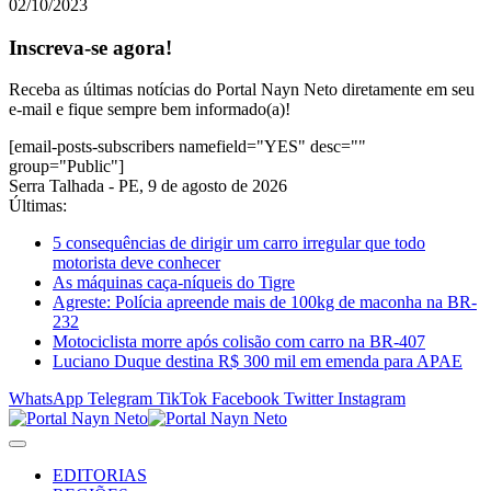
02/10/2023
Inscreva-se agora!
Receba as últimas notícias do Portal Nayn Neto diretamente em seu
e-mail e fique sempre bem informado(a)!
[email-posts-subscribers namefield="YES" desc=""
group="Public"]
Serra Talhada - PE, 9 de agosto de 2026
Últimas:
5 consequências de dirigir um carro irregular que todo
motorista deve conhecer
As máquinas caça-níqueis do Tigre
Agreste: Polícia apreende mais de 100kg de maconha na BR-
232
Motociclista morre após colisão com carro na BR-407
Luciano Duque destina R$ 300 mil em emenda para APAE
WhatsApp
Telegram
TikTok
Facebook
Twitter
Instagram
EDITORIAS