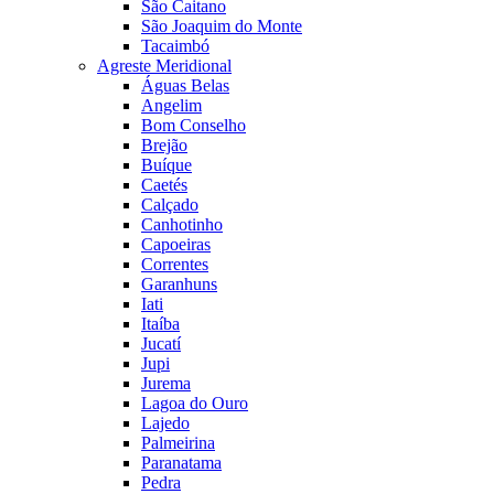
São Caitano
São Joaquim do Monte
Tacaimbó
Agreste Meridional
Águas Belas
Angelim
Bom Conselho
Brejão
Buíque
Caetés
Calçado
Canhotinho
Capoeiras
Correntes
Garanhuns
Iati
Itaíba
Jucatí
Jupi
Jurema
Lagoa do Ouro
Lajedo
Palmeirina
Paranatama
Pedra