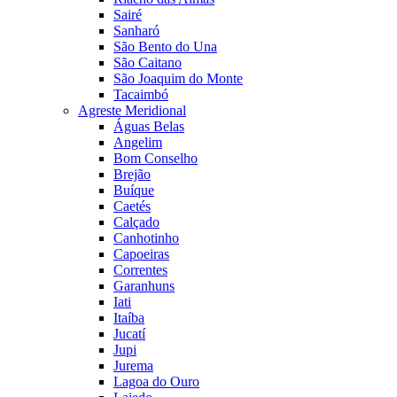
Sairé
Sanharó
São Bento do Una
São Caitano
São Joaquim do Monte
Tacaimbó
Agreste Meridional
Águas Belas
Angelim
Bom Conselho
Brejão
Buíque
Caetés
Calçado
Canhotinho
Capoeiras
Correntes
Garanhuns
Iati
Itaíba
Jucatí
Jupi
Jurema
Lagoa do Ouro