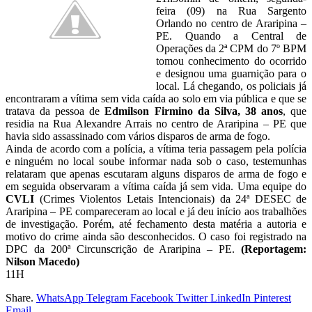
feira (09) na Rua Sargento
Orlando no centro de Araripina –
PE. Quando a Central de
Operações da 2ª CPM do 7º BPM
tomou conhecimento do ocorrido
e designou uma guarnição para o
local. Lá chegando, os policiais já
encontraram a vítima sem vida caída ao solo em via pública e que se
tratava da pessoa de
Edmilson Firmino da Silva, 38 anos
, que
residia na Rua Alexandre Arrais no centro de Araripina – PE que
havia sido assassinado com vários disparos de arma de fogo.
Ainda de acordo com a polícia, a vítima teria passagem pela polícia
e ninguém no local soube informar nada sob o caso, testemunhas
relataram que apenas escutaram alguns disparos de arma de fogo e
em seguida observaram a vítima caída já sem vida. Uma equipe do
CVLI
(Crimes Violentos Letais Intencionais) da 24ª DESEC de
Araripina – PE compareceram ao local e já deu início aos trabalhões
de investigação. Porém, até fechamento desta matéria a autoria e
motivo do crime ainda são desconhecidos. O caso foi registrado na
DPC da 200ª Circunscrição de Araripina – PE.
(Reportagem:
Nilson Macedo)
11H
Share.
WhatsApp
Telegram
Facebook
Twitter
LinkedIn
Pinterest
Email