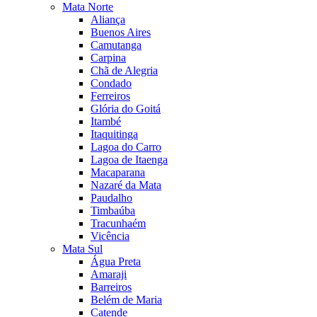
Mata Norte
Aliança
Buenos Aires
Camutanga
Carpina
Chã de Alegria
Condado
Ferreiros
Glória do Goitá
Itambé
Itaquitinga
Lagoa do Carro
Lagoa de Itaenga
Macaparana
Nazaré da Mata
Paudalho
Timbaúba
Tracunhaém
Vicência
Mata Sul
Água Preta
Amaraji
Barreiros
Belém de Maria
Catende