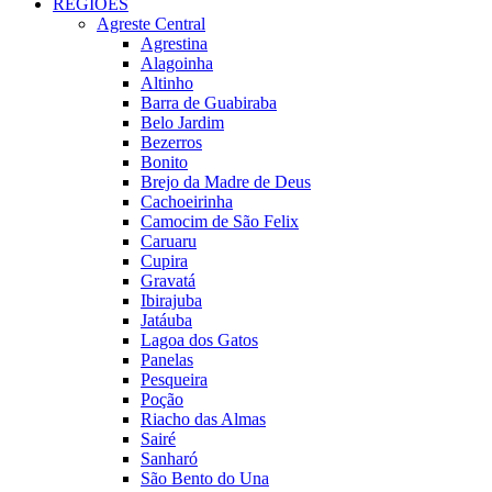
REGIÕES
Agreste Central
Agrestina
Alagoinha
Altinho
Barra de Guabiraba
Belo Jardim
Bezerros
Bonito
Brejo da Madre de Deus
Cachoeirinha
Camocim de São Felix
Caruaru
Cupira
Gravatá
Ibirajuba
Jatáuba
Lagoa dos Gatos
Panelas
Pesqueira
Poção
Riacho das Almas
Sairé
Sanharó
São Bento do Una