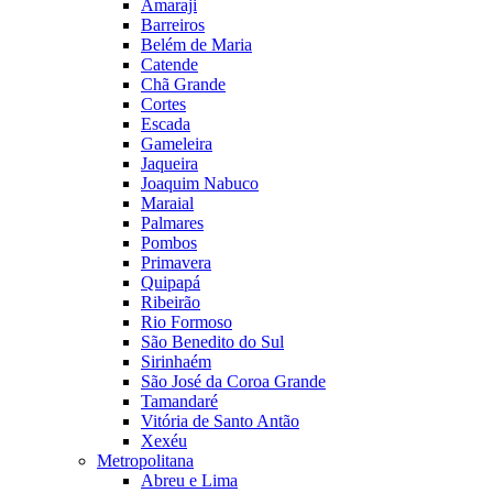
Amaraji
Barreiros
Belém de Maria
Catende
Chã Grande
Cortes
Escada
Gameleira
Jaqueira
Joaquim Nabuco
Maraial
Palmares
Pombos
Primavera
Quipapá
Ribeirão
Rio Formoso
São Benedito do Sul
Sirinhaém
São José da Coroa Grande
Tamandaré
Vitória de Santo Antão
Xexéu
Metropolitana
Abreu e Lima