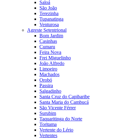
Saloá
São João
Terezinha
Tupanatinga
Venturosa
Agreste Setentrional
Bom Jardim
Casinhas
Cumaru
Feira Nova
Frei Miguelinho
João Alfredo
Limoeiro
Machados
Orobó
Passira
Salgadinho
Santa Cruz do Capibaribe
Santa Maria do Cambucá
São Vicente Férrer
Surubim
Taquaritinga do Norte
Toritama
Vertente do Lério
Vertentes