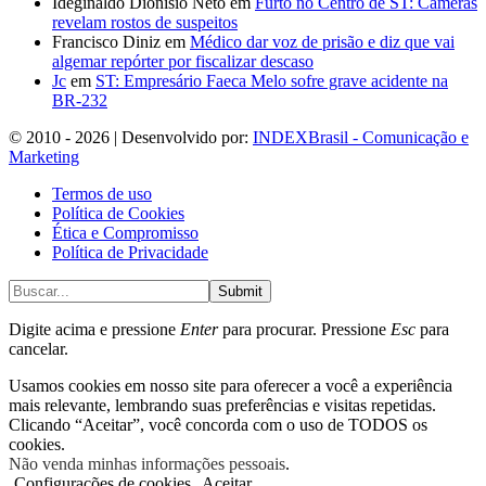
Ideginaldo Dionísio Neto
em
Furto no Centro de ST: Câmeras
revelam rostos de suspeitos
Francisco Diniz
em
Médico dar voz de prisão e diz que vai
algemar repórter por fiscalizar descaso
Jc
em
ST: Empresário Faeca Melo sofre grave acidente na
BR-232
© 2010 - 2026 | Desenvolvido por:
INDEXBrasil - Comunicação e
Marketing
Termos de uso
Política de Cookies
Ética e Compromisso
Política de Privacidade
Submit
Digite acima e pressione
Enter
para procurar. Pressione
Esc
para
cancelar.
Usamos cookies em nosso site para oferecer a você a experiência
mais relevante, lembrando suas preferências e visitas repetidas.
Clicando “Aceitar”, você concorda com o uso de TODOS os
cookies.
Não venda minhas informações pessoais
.
Configurações de cookies
Aceitar