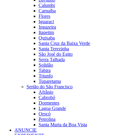
Calumbi
Carnaíba
Flores
Iguaraci
Ingazeira
Itapetim
Quixaba
Santa Cruz da Baixa Verde
Santa Terezinha
São José do Egito
Serra Talhada
Solidão
Tabira
Triunfo
Tuparetama
Sertão do São Francisco
Afrânio
Cabrobó
Dormentes
Lagoa Grande
Orocó
Petrolina
Santa Maria da Boa Vista
ANUNCIE