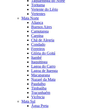
Taquaritinga do Norte
Toritama
Vertente do Lério
Vertentes
Mata Norte
Aliança
Buenos Aires
Camutanga
Carpina
Chã de Alegria
Condado
Ferreiros
Glória do Goitá
Itambé
Itaquitinga
Lagoa do Carro
Lagoa de Itaenga
Macaparana
Nazaré da Mata
Paudalho
Timbaúba
Tracunhaém
Vicência
Mata Sul
Água Preta