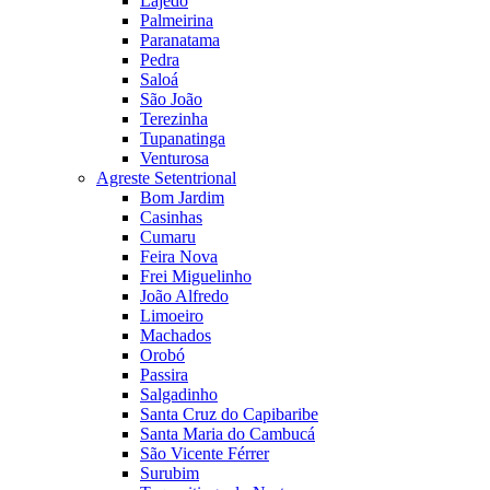
Lajedo
Palmeirina
Paranatama
Pedra
Saloá
São João
Terezinha
Tupanatinga
Venturosa
Agreste Setentrional
Bom Jardim
Casinhas
Cumaru
Feira Nova
Frei Miguelinho
João Alfredo
Limoeiro
Machados
Orobó
Passira
Salgadinho
Santa Cruz do Capibaribe
Santa Maria do Cambucá
São Vicente Férrer
Surubim