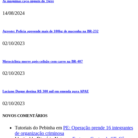
As máquinas caça-níqueis do Tigre
14/08/2024
Agreste: Polícia apreende mais de 100kg de maconha na BR-232
02/10/2023
Motociclista morre após colisão com carro na BR-407
02/10/2023
Luciano Duque destina R$ 300 mil em emenda para APAE
02/10/2023
NOVOS COMENTÁRIOS
Tutoriais do Pebinha
em
PE: Operação prende 16 integrantes
de organização criminosa