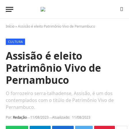
Início
»
Assisão é eleito Patrimônio Vivo de Pernambuco
CULTURA
Assisão é eleito
Patrimônio Vivo de
Pernambuco
O forrozeiro serra-talhadense, Assisão, é um dos
contemplados com o titúlo de Patrimônio Vivo de
Pernambuco.
Por:
Redação
11/08/2023
Atualizado:
11/08/2023