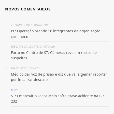
NOVOS COMENTÁRIOS
em
TUTORIAIS DO PEBINHA
PE: Operação prende 16 integrantes de organização
criminosa
em
IDEGINALDO DIONÍSIO NETO
Furto no Centro de ST: Câmeras revelam rostos de
suspeitos
em
FRANCISCO DINIZ
Médico dar voz de prisão e diz que vai algemar repórter
por fiscalizar descaso
em
JC
ST: Empresário Faeca Melo sofre grave acidente na BR-
232