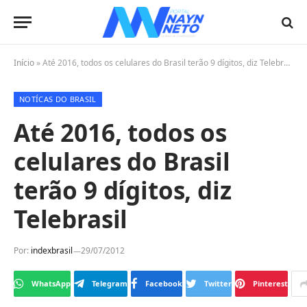
Início
»
Até 2016, todos os celulares do Brasil terão 9 dígitos, diz Telebrasil
NOTÍCAS DO BRASIL
Até 2016, todos os
celulares do Brasil
terão 9 dígitos, diz
Telebrasil
Por:
indexbrasil
29/07/2012
WhatsApp
Telegram
Facebook
Twitter
Pinterest