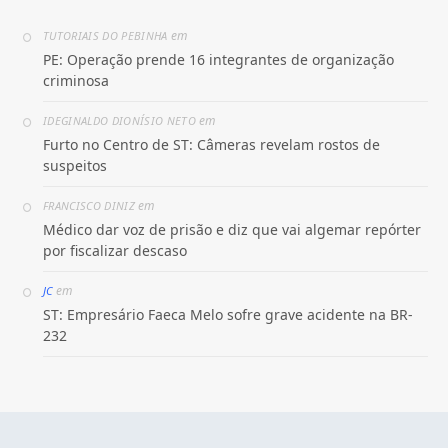
em
TUTORIAIS DO PEBINHA
PE: Operação prende 16 integrantes de organização
criminosa
em
IDEGINALDO DIONÍSIO NETO
Furto no Centro de ST: Câmeras revelam rostos de
suspeitos
em
FRANCISCO DINIZ
Médico dar voz de prisão e diz que vai algemar repórter
por fiscalizar descaso
em
JC
ST: Empresário Faeca Melo sofre grave acidente na BR-
232