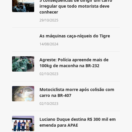
5 consequências de dirigir um carro
irregular que todo motorista deve
conhecer
29/10/2025
As máquinas caça-níqueis do Tigre
14/08/2024
Agreste: Polícia apreende mais de
100kg de maconha na BR-232
02/10/2023
Motociclista morre após colisão com
carro na BR-407
02/10/2023
Luciano Duque destina R$ 300 mil em
emenda para APAE