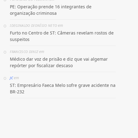
PE: Operação prende 16 integrantes de
organização criminosa
em
IDEGINALDO DIONÍSIO NETO
Furto no Centro de ST: Câmeras revelam rostos de
suspeitos
em
FRANCISCO DINIZ
Médico dar voz de prisão e diz que vai algemar
repórter por fiscalizar descaso
em
JC
ST: Empresário Faeca Melo sofre grave acidente na
BR-232