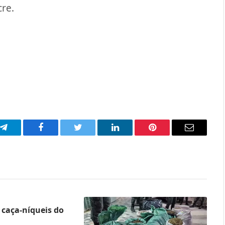
re.
p
Telegram
Facebook
Twitter
LinkedIn
Pinterest
Email
caça-níqueis do