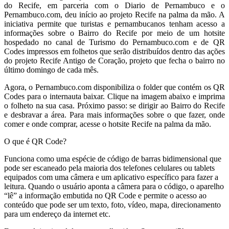
do Recife, em parceria com o Diario de Pernambuco e o
Pernambuco.com, deu início ao projeto Recife na palma da mão. A
iniciativa permite que turistas e pernambucanos tenham acesso a
informações sobre o Bairro do Recife por meio de um hotsite
hospedado no canal de Turismo do Pernambuco.com e de QR
Codes impressos em folhetos que serão distribuídos dentro das ações
do projeto Recife Antigo de Coração, projeto que fecha o bairro no
último domingo de cada mês.
Agora, o Pernambuco.com disponibiliza o folder que contém os QR
Codes para o internauta baixar. Clique na imagem abaixo e imprima
o folheto na sua casa. Próximo passo: se dirigir ao Bairro do Recife
e desbravar a área. Para mais informações sobre o que fazer, onde
comer e onde comprar, acesse o hotsite Recife na palma da mão.
O que é QR Code?
Funciona como uma espécie de código de barras bidimensional que
pode ser escaneado pela maioria dos telefones celulares ou tablets
equipados com uma câmera e um aplicativo específico para fazer a
leitura. Quando o usuário aponta a câmera para o código, o aparelho
“lê” a informação embutida no QR Code e permite o acesso ao
conteúdo que pode ser um texto, foto, vídeo, mapa, direcionamento
para um endereço da internet etc.