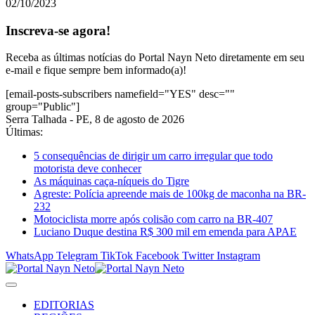
02/10/2023
Inscreva-se agora!
Receba as últimas notícias do Portal Nayn Neto diretamente em seu
e-mail e fique sempre bem informado(a)!
[email-posts-subscribers namefield="YES" desc=""
group="Public"]
Serra Talhada - PE, 8 de agosto de 2026
Últimas:
5 consequências de dirigir um carro irregular que todo
motorista deve conhecer
As máquinas caça-níqueis do Tigre
Agreste: Polícia apreende mais de 100kg de maconha na BR-
232
Motociclista morre após colisão com carro na BR-407
Luciano Duque destina R$ 300 mil em emenda para APAE
WhatsApp
Telegram
TikTok
Facebook
Twitter
Instagram
EDITORIAS