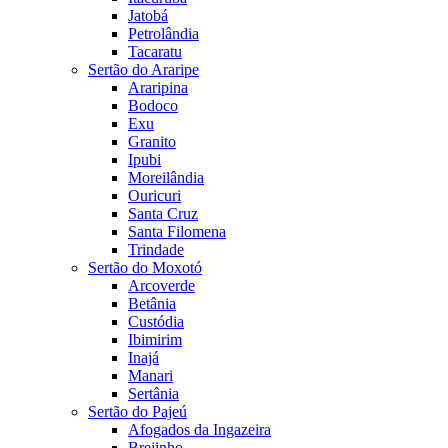
Jatobá
Petrolândia
Tacaratu
Sertão do Araripe
Araripina
Bodoco
Exu
Granito
Ipubi
Moreilândia
Ouricuri
Santa Cruz
Santa Filomena
Trindade
Sertão do Moxotó
Arcoverde
Betânia
Custódia
Ibimirim
Inajá
Manari
Sertânia
Sertão do Pajeú
Afogados da Ingazeira
Brejinho