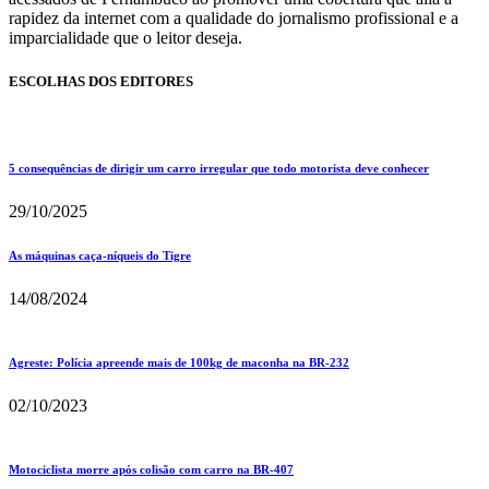
rapidez da internet com a qualidade do jornalismo profissional e a
imparcialidade que o leitor deseja.
ESCOLHAS DOS EDITORES
5 consequências de dirigir um carro irregular que todo motorista deve conhecer
29/10/2025
As máquinas caça-níqueis do Tigre
14/08/2024
Agreste: Polícia apreende mais de 100kg de maconha na BR-232
02/10/2023
Motociclista morre após colisão com carro na BR-407