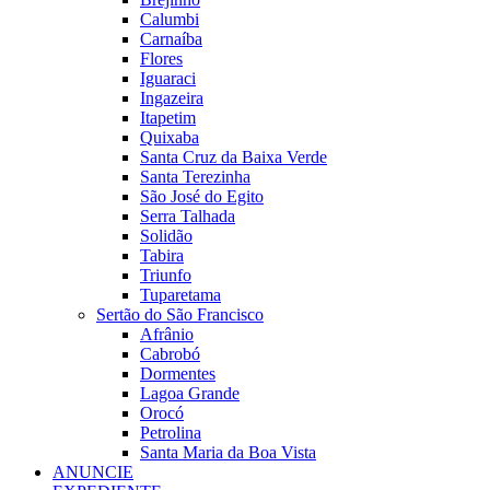
Calumbi
Carnaíba
Flores
Iguaraci
Ingazeira
Itapetim
Quixaba
Santa Cruz da Baixa Verde
Santa Terezinha
São José do Egito
Serra Talhada
Solidão
Tabira
Triunfo
Tuparetama
Sertão do São Francisco
Afrânio
Cabrobó
Dormentes
Lagoa Grande
Orocó
Petrolina
Santa Maria da Boa Vista
ANUNCIE