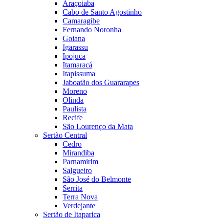
Araçoiaba
Cabo de Santo Agostinho
Camaragibe
Fernando Noronha
Goiana
Igarassu
Ipojuca
Itamaracá
Itapissuma
Jaboatão dos Guararapes
Moreno
Olinda
Paulista
Recife
São Lourenço da Mata
Sertão Central
Cedro
Mirandiba
Parnamirim
Salgueiro
São José do Belmonte
Serrita
Terra Nova
Verdejante
Sertão de Itaparica