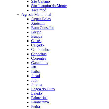
São Caitano
São Joaquim do Monte
Tacaimbó
Agreste Meridional
Águas Belas
Angelim
Bom Conselho
Brejão
Buíque
Caetés
Calçado
Canhotinho
Capoeiras
Correntes
Garanhuns
Iati
Itaíba
Jucatí
Jupi
Jurema
Lagoa do Ouro
Lajedo
Palmeirina
Paranatama
Pedra