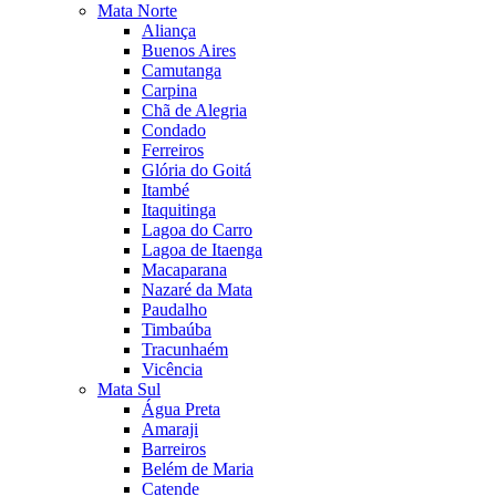
Mata Norte
Aliança
Buenos Aires
Camutanga
Carpina
Chã de Alegria
Condado
Ferreiros
Glória do Goitá
Itambé
Itaquitinga
Lagoa do Carro
Lagoa de Itaenga
Macaparana
Nazaré da Mata
Paudalho
Timbaúba
Tracunhaém
Vicência
Mata Sul
Água Preta
Amaraji
Barreiros
Belém de Maria
Catende