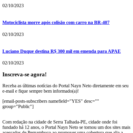
02/10/2023
Motociclista morre após colisão com carro na BR-407
02/10/2023
Luciano Duque destina R$ 300 mil em emenda para APAE
02/10/2023
Inscreva-se agora!
Receba as últimas notícias do Portal Nayn Neto diretamente em seu
e-mail e fique sempre bem informado(a)!
[email-posts-subscribers namefield="YES" desc=""
group="Public"]
Com redação na cidade de Serra Talhada-PE, cidade onde foi
fundado há 12 anos, o Portal Nayn Neto se tornou um dos sites mais
acessados de Pernambuco ao promover uma cobertura que alia a