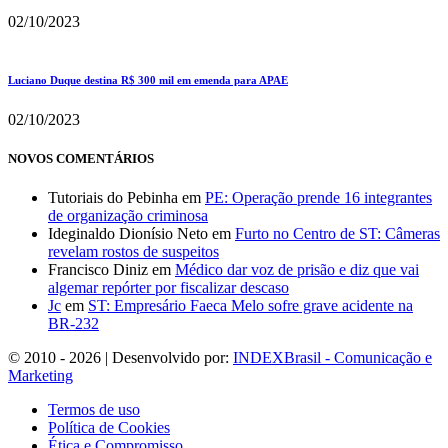
02/10/2023
Luciano Duque destina R$ 300 mil em emenda para APAE
02/10/2023
NOVOS COMENTÁRIOS
Tutoriais do Pebinha
em
PE: Operação prende 16 integrantes
de organização criminosa
Ideginaldo Dionísio Neto
em
Furto no Centro de ST: Câmeras
revelam rostos de suspeitos
Francisco Diniz
em
Médico dar voz de prisão e diz que vai
algemar repórter por fiscalizar descaso
Jc
em
ST: Empresário Faeca Melo sofre grave acidente na
BR-232
© 2010 - 2026 | Desenvolvido por:
INDEXBrasil - Comunicação e
Marketing
Termos de uso
Política de Cookies
Ética e Compromisso