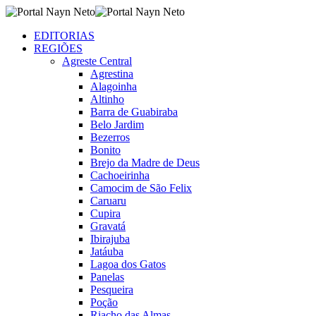
EDITORIAS
REGIÕES
Agreste Central
Agrestina
Alagoinha
Altinho
Barra de Guabiraba
Belo Jardim
Bezerros
Bonito
Brejo da Madre de Deus
Cachoeirinha
Camocim de São Felix
Caruaru
Cupira
Gravatá
Ibirajuba
Jatáuba
Lagoa dos Gatos
Panelas
Pesqueira
Poção
Riacho das Almas