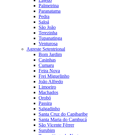
Lajedo
Palmeirina
Paranatama
Pedra
Saloá
São João
Terezinha
Tupanatinga
Venturosa
Agreste Setentrional
Bom Jardim
Casinhas
Cumaru
Feira Nova
Frei Miguelinho
João Alfredo
Limoeiro
Machados
Orobó
Passira
Salgadinho
Santa Cruz do Capibaribe
Santa Maria do Cambucá
São Vicente Férrer
Surubim