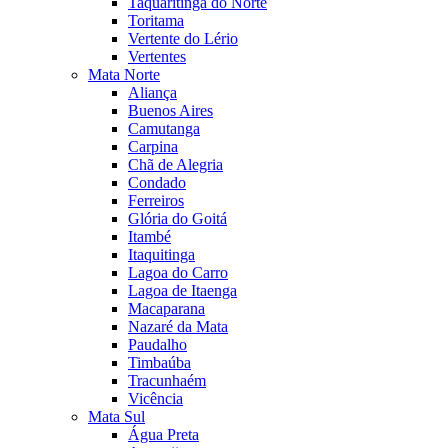
Taquaritinga do Norte
Toritama
Vertente do Lério
Vertentes
Mata Norte
Aliança
Buenos Aires
Camutanga
Carpina
Chã de Alegria
Condado
Ferreiros
Glória do Goitá
Itambé
Itaquitinga
Lagoa do Carro
Lagoa de Itaenga
Macaparana
Nazaré da Mata
Paudalho
Timbaúba
Tracunhaém
Vicência
Mata Sul
Água Preta