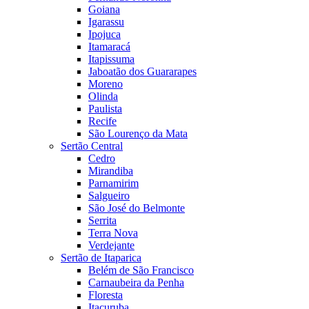
Goiana
Igarassu
Ipojuca
Itamaracá
Itapissuma
Jaboatão dos Guararapes
Moreno
Olinda
Paulista
Recife
São Lourenço da Mata
Sertão Central
Cedro
Mirandiba
Parnamirim
Salgueiro
São José do Belmonte
Serrita
Terra Nova
Verdejante
Sertão de Itaparica
Belém de São Francisco
Carnaubeira da Penha
Floresta
Itacuruba