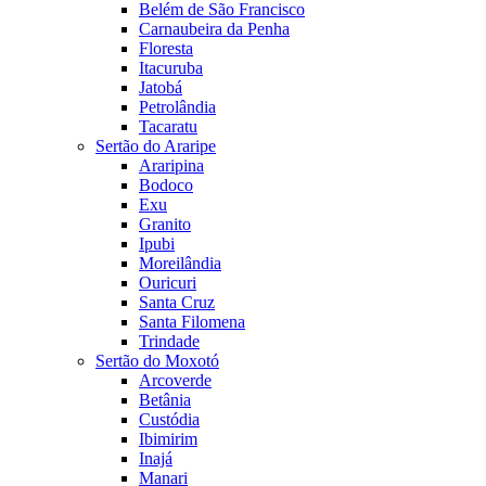
Belém de São Francisco
Carnaubeira da Penha
Floresta
Itacuruba
Jatobá
Petrolândia
Tacaratu
Sertão do Araripe
Araripina
Bodoco
Exu
Granito
Ipubi
Moreilândia
Ouricuri
Santa Cruz
Santa Filomena
Trindade
Sertão do Moxotó
Arcoverde
Betânia
Custódia
Ibimirim
Inajá
Manari