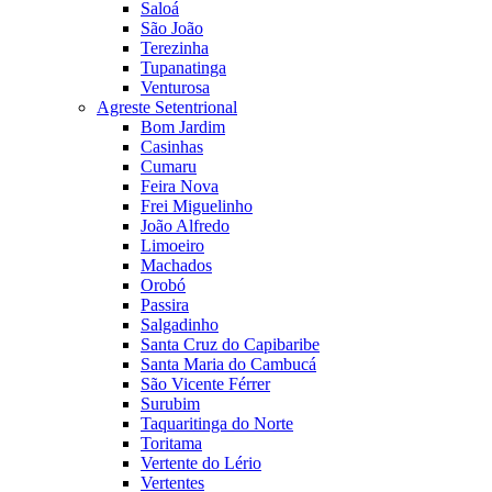
Saloá
São João
Terezinha
Tupanatinga
Venturosa
Agreste Setentrional
Bom Jardim
Casinhas
Cumaru
Feira Nova
Frei Miguelinho
João Alfredo
Limoeiro
Machados
Orobó
Passira
Salgadinho
Santa Cruz do Capibaribe
Santa Maria do Cambucá
São Vicente Férrer
Surubim
Taquaritinga do Norte
Toritama
Vertente do Lério
Vertentes