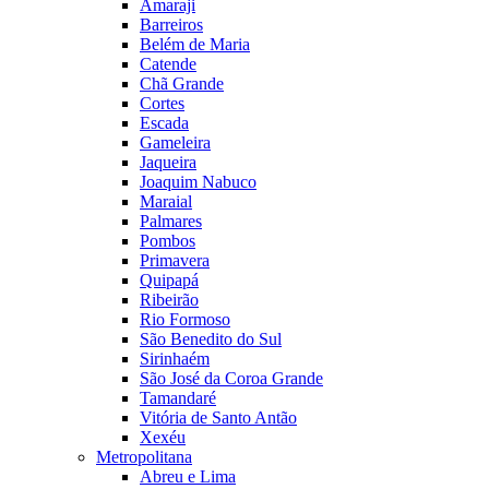
Amaraji
Barreiros
Belém de Maria
Catende
Chã Grande
Cortes
Escada
Gameleira
Jaqueira
Joaquim Nabuco
Maraial
Palmares
Pombos
Primavera
Quipapá
Ribeirão
Rio Formoso
São Benedito do Sul
Sirinhaém
São José da Coroa Grande
Tamandaré
Vitória de Santo Antão
Xexéu
Metropolitana
Abreu e Lima