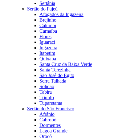
Sertânia
Sertão do Pajeú
Afogados da Ingazeira
Brejinho
Calumbi
Carnaíba
Flores
Iguaraci
Ingazeira
Itapetim
Quixaba
Santa Cruz da Baixa Verde
Santa Terezinha
São José do Egito
Serra Talhada
Solidão
Tabira
Triunfo
Tuparetama
Sertão do São Francisco
Afrânio
Cabrobó
Dormentes
Lagoa Grande
Orocó