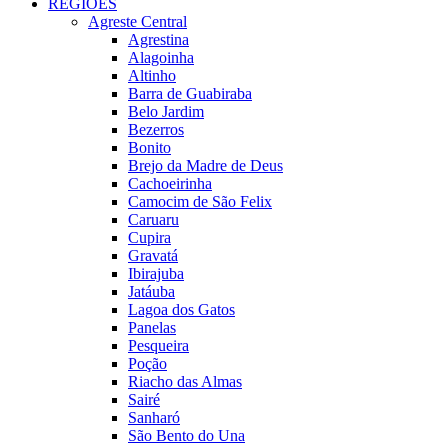
REGIÕES
Agreste Central
Agrestina
Alagoinha
Altinho
Barra de Guabiraba
Belo Jardim
Bezerros
Bonito
Brejo da Madre de Deus
Cachoeirinha
Camocim de São Felix
Caruaru
Cupira
Gravatá
Ibirajuba
Jatáuba
Lagoa dos Gatos
Panelas
Pesqueira
Poção
Riacho das Almas
Sairé
Sanharó
São Bento do Una