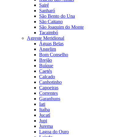
Sairé
Sanharó
São Bento do Una
São Caitano
São Joaquim do Monte
Tacaimbó
Agreste Meridional
Águas Belas
Angelim
Bom Conselho
Brejão
Buíque
Caetés
Calçado
Canhotinho
Capoeiras
Correntes
Garanhuns
Iati
Itaíba
Jucatí
Jupi
Jurema
Lagoa do Ouro