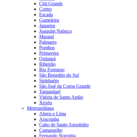
Chã Grande
Cortes
Escada
Gameleira
Jaqueira
Joaquim Nabuco
Maraial
Palmares
Pombos
Primavera
Quipapá
Ribeirão
Rio Formoso
São Benedito do Sul
Sirinhaém
São José da Coroa Grande
Tamandaré
Vitória de Santo Antão
Xexéu
Metropolitana
Abreu e Lima
Araçoiaba
Cabo de Santo Agostinho
Camaragibe
Fernando Noronha