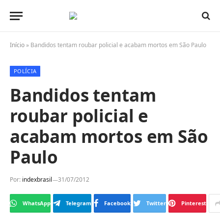
Início
»
Bandidos tentam roubar policial e acabam mortos em São Paulo
POLÍCIA
Bandidos tentam
roubar policial e
acabam mortos em São
Paulo
Por:
indexbrasil
31/07/2012
WhatsApp
Telegram
Facebook
Twitter
Pinterest