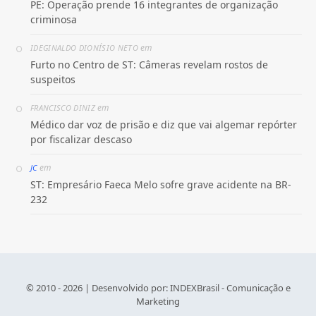
PE: Operação prende 16 integrantes de organização
criminosa
em
IDEGINALDO DIONÍSIO NETO
Furto no Centro de ST: Câmeras revelam rostos de
suspeitos
em
FRANCISCO DINIZ
Médico dar voz de prisão e diz que vai algemar repórter
por fiscalizar descaso
em
JC
ST: Empresário Faeca Melo sofre grave acidente na BR-
232
© 2010 - 2026 | Desenvolvido por:
INDEXBrasil - Comunicação e
Marketing