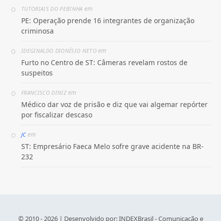
em
TUTORIAIS DO PEBINHA
PE: Operação prende 16 integrantes de organização
criminosa
em
IDEGINALDO DIONÍSIO NETO
Furto no Centro de ST: Câmeras revelam rostos de
suspeitos
em
FRANCISCO DINIZ
Médico dar voz de prisão e diz que vai algemar repórter
por fiscalizar descaso
em
JC
ST: Empresário Faeca Melo sofre grave acidente na BR-
232
© 2010 - 2026 | Desenvolvido por:
INDEXBrasil - Comunicação e