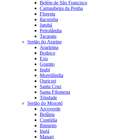
Belém de São Francisco
Carnaubeira da Penha
Floresta
Itacuruba
Jatobá
Petrolândia
Tacaratu
Sertão do Araripe
Araripina
Bodoco
Exu
Granito
Ipubi
Moreilândia
Ouricuri
Santa Cruz
Santa Filomena
Trindade
Sertão do Moxotó
Arcoverde
Betânia
Custódia
Ibimirim
Inajá
Manari