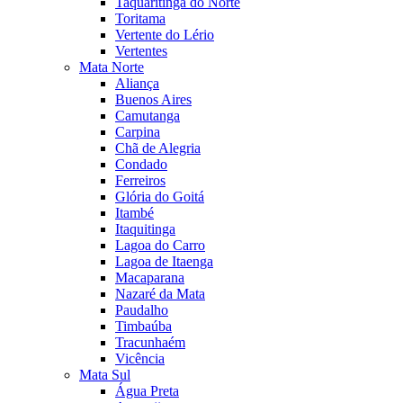
Taquaritinga do Norte
Toritama
Vertente do Lério
Vertentes
Mata Norte
Aliança
Buenos Aires
Camutanga
Carpina
Chã de Alegria
Condado
Ferreiros
Glória do Goitá
Itambé
Itaquitinga
Lagoa do Carro
Lagoa de Itaenga
Macaparana
Nazaré da Mata
Paudalho
Timbaúba
Tracunhaém
Vicência
Mata Sul
Água Preta