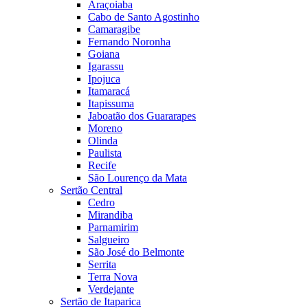
Araçoiaba
Cabo de Santo Agostinho
Camaragibe
Fernando Noronha
Goiana
Igarassu
Ipojuca
Itamaracá
Itapissuma
Jaboatão dos Guararapes
Moreno
Olinda
Paulista
Recife
São Lourenço da Mata
Sertão Central
Cedro
Mirandiba
Parnamirim
Salgueiro
São José do Belmonte
Serrita
Terra Nova
Verdejante
Sertão de Itaparica