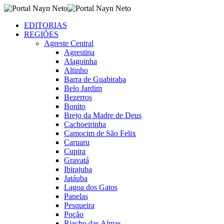
EDITORIAS
REGIÕES
Agreste Central
Agrestina
Alagoinha
Altinho
Barra de Guabiraba
Belo Jardim
Bezerros
Bonito
Brejo da Madre de Deus
Cachoeirinha
Camocim de São Felix
Caruaru
Cupira
Gravatá
Ibirajuba
Jatáuba
Lagoa dos Gatos
Panelas
Pesqueira
Poção
Riacho das Almas