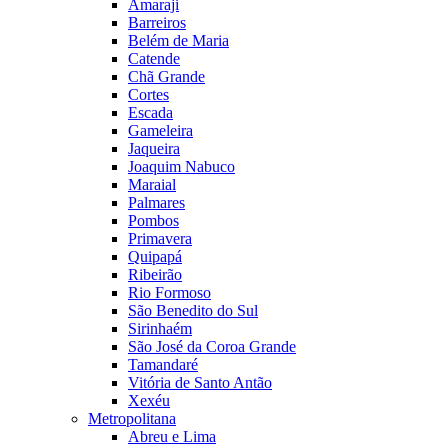
Amaraji
Barreiros
Belém de Maria
Catende
Chã Grande
Cortes
Escada
Gameleira
Jaqueira
Joaquim Nabuco
Maraial
Palmares
Pombos
Primavera
Quipapá
Ribeirão
Rio Formoso
São Benedito do Sul
Sirinhaém
São José da Coroa Grande
Tamandaré
Vitória de Santo Antão
Xexéu
Metropolitana
Abreu e Lima