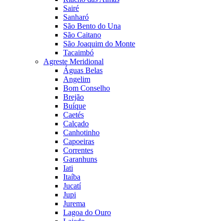
Sairé
Sanharó
São Bento do Una
São Caitano
São Joaquim do Monte
Tacaimbó
Agreste Meridional
Águas Belas
Angelim
Bom Conselho
Brejão
Buíque
Caetés
Calçado
Canhotinho
Capoeiras
Correntes
Garanhuns
Iati
Itaíba
Jucatí
Jupi
Jurema
Lagoa do Ouro