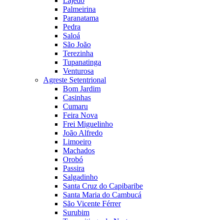
Lajedo
Palmeirina
Paranatama
Pedra
Saloá
São João
Terezinha
Tupanatinga
Venturosa
Agreste Setentrional
Bom Jardim
Casinhas
Cumaru
Feira Nova
Frei Miguelinho
João Alfredo
Limoeiro
Machados
Orobó
Passira
Salgadinho
Santa Cruz do Capibaribe
Santa Maria do Cambucá
São Vicente Férrer
Surubim