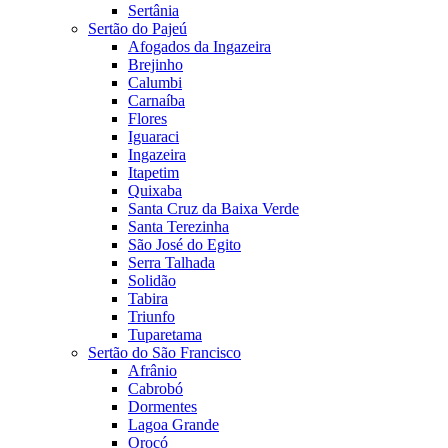
Sertânia
Sertão do Pajeú
Afogados da Ingazeira
Brejinho
Calumbi
Carnaíba
Flores
Iguaraci
Ingazeira
Itapetim
Quixaba
Santa Cruz da Baixa Verde
Santa Terezinha
São José do Egito
Serra Talhada
Solidão
Tabira
Triunfo
Tuparetama
Sertão do São Francisco
Afrânio
Cabrobó
Dormentes
Lagoa Grande
Orocó