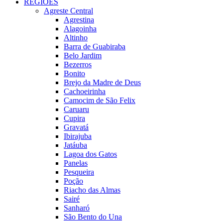
REGIÕES
Agreste Central
Agrestina
Alagoinha
Altinho
Barra de Guabiraba
Belo Jardim
Bezerros
Bonito
Brejo da Madre de Deus
Cachoeirinha
Camocim de São Felix
Caruaru
Cupira
Gravatá
Ibirajuba
Jatáuba
Lagoa dos Gatos
Panelas
Pesqueira
Poção
Riacho das Almas
Sairé
Sanharó
São Bento do Una