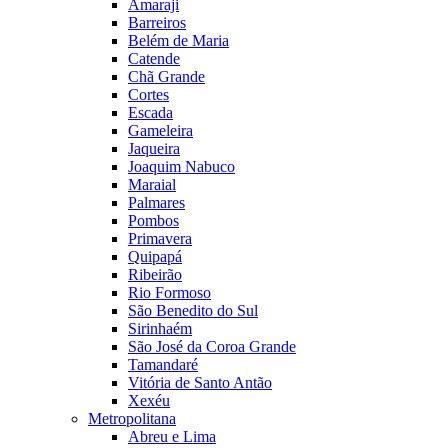
Amaraji
Barreiros
Belém de Maria
Catende
Chã Grande
Cortes
Escada
Gameleira
Jaqueira
Joaquim Nabuco
Maraial
Palmares
Pombos
Primavera
Quipapá
Ribeirão
Rio Formoso
São Benedito do Sul
Sirinhaém
São José da Coroa Grande
Tamandaré
Vitória de Santo Antão
Xexéu
Metropolitana
Abreu e Lima