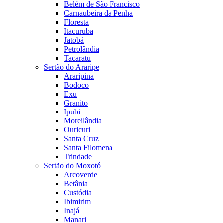
Belém de São Francisco
Carnaubeira da Penha
Floresta
Itacuruba
Jatobá
Petrolândia
Tacaratu
Sertão do Araripe
Araripina
Bodoco
Exu
Granito
Ipubi
Moreilândia
Ouricuri
Santa Cruz
Santa Filomena
Trindade
Sertão do Moxotó
Arcoverde
Betânia
Custódia
Ibimirim
Inajá
Manari