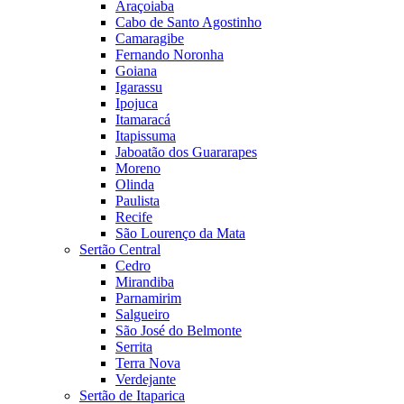
Araçoiaba
Cabo de Santo Agostinho
Camaragibe
Fernando Noronha
Goiana
Igarassu
Ipojuca
Itamaracá
Itapissuma
Jaboatão dos Guararapes
Moreno
Olinda
Paulista
Recife
São Lourenço da Mata
Sertão Central
Cedro
Mirandiba
Parnamirim
Salgueiro
São José do Belmonte
Serrita
Terra Nova
Verdejante
Sertão de Itaparica