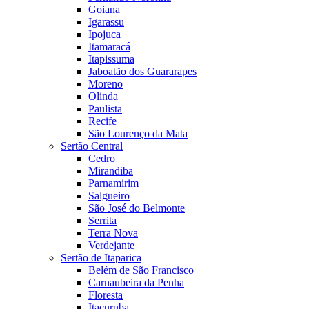
Goiana
Igarassu
Ipojuca
Itamaracá
Itapissuma
Jaboatão dos Guararapes
Moreno
Olinda
Paulista
Recife
São Lourenço da Mata
Sertão Central
Cedro
Mirandiba
Parnamirim
Salgueiro
São José do Belmonte
Serrita
Terra Nova
Verdejante
Sertão de Itaparica
Belém de São Francisco
Carnaubeira da Penha
Floresta
Itacuruba