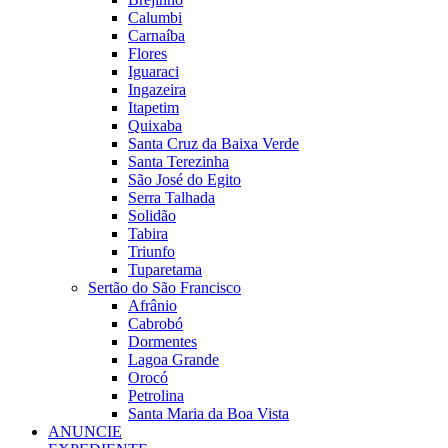
Calumbi
Carnaíba
Flores
Iguaraci
Ingazeira
Itapetim
Quixaba
Santa Cruz da Baixa Verde
Santa Terezinha
São José do Egito
Serra Talhada
Solidão
Tabira
Triunfo
Tuparetama
Sertão do São Francisco
Afrânio
Cabrobó
Dormentes
Lagoa Grande
Orocó
Petrolina
Santa Maria da Boa Vista
ANUNCIE