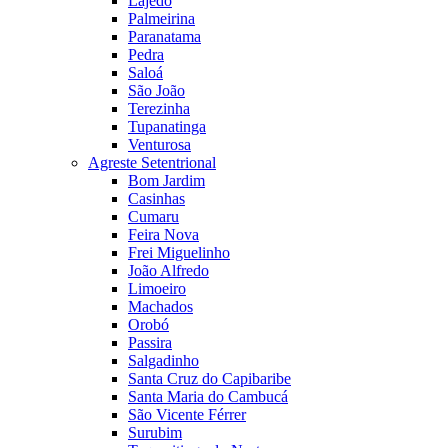
Lajedo
Palmeirina
Paranatama
Pedra
Saloá
São João
Terezinha
Tupanatinga
Venturosa
Agreste Setentrional
Bom Jardim
Casinhas
Cumaru
Feira Nova
Frei Miguelinho
João Alfredo
Limoeiro
Machados
Orobó
Passira
Salgadinho
Santa Cruz do Capibaribe
Santa Maria do Cambucá
São Vicente Férrer
Surubim