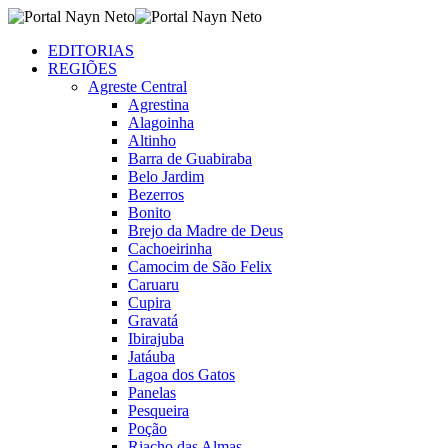
EDITORIAS
REGIÕES
Agreste Central
Agrestina
Alagoinha
Altinho
Barra de Guabiraba
Belo Jardim
Bezerros
Bonito
Brejo da Madre de Deus
Cachoeirinha
Camocim de São Felix
Caruaru
Cupira
Gravatá
Ibirajuba
Jatáuba
Lagoa dos Gatos
Panelas
Pesqueira
Poção
Riacho das Almas