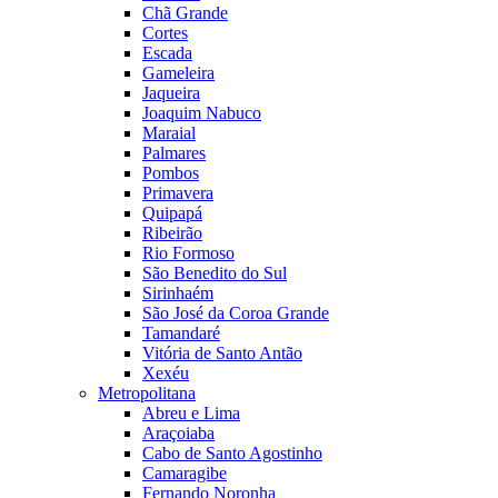
Chã Grande
Cortes
Escada
Gameleira
Jaqueira
Joaquim Nabuco
Maraial
Palmares
Pombos
Primavera
Quipapá
Ribeirão
Rio Formoso
São Benedito do Sul
Sirinhaém
São José da Coroa Grande
Tamandaré
Vitória de Santo Antão
Xexéu
Metropolitana
Abreu e Lima
Araçoiaba
Cabo de Santo Agostinho
Camaragibe
Fernando Noronha