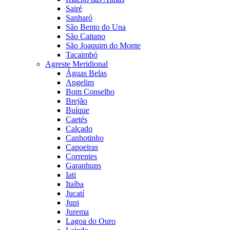
Sairé
Sanharó
São Bento do Una
São Caitano
São Joaquim do Monte
Tacaimbó
Agreste Meridional
Águas Belas
Angelim
Bom Conselho
Brejão
Buíque
Caetés
Calçado
Canhotinho
Capoeiras
Correntes
Garanhuns
Iati
Itaíba
Jucatí
Jupi
Jurema
Lagoa do Ouro