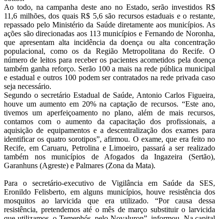
Ao todo, na campanha deste ano no Estado, serão investidos R$
11,6 milhões, dos quais R$ 5,6 são recursos estaduais e o restante,
repassado pelo Ministério da Saúde diretamente aos municípios. As
ações são direcionadas aos 113 municípios e Fernando de Noronha,
que apresentam alta incidência da doença ou alta concentração
populacional, como os da Região Metropolitana do Recife. O
número de leitos para receber os pacientes acometidos pela doença
também ganha reforço. Serão 100 a mais na rede pública municipal
e estadual e outros 100 podem ser contratados na rede privada caso
seja necessário.
Segundo o secretário Estadual de Saúde, Antonio Carlos Figueira,
houve um aumento em 20% na captação de recursos. “Este ano,
tivemos um aperfeiçoamento no plano, além de mais recursos,
contamos com o aumento da capacitação dos profissionais, a
aquisição de equipamentos e a descentralização dos exames para
identificar os quatro sorotipos”, afirmou. O exame, que era feito no
Recife, em Caruaru, Petrolina e Limoeiro, passará a ser realizado
também nos municípios de Afogados da Ingazeira (Sertão),
Garanhuns (Agreste) e Palmares (Zona da Mata).
Para o secretário-executivo de Vigilância em Saúde da SES,
Eronildo Felisberto, em alguns municípios, houve resistência dos
mosquitos ao larvicida que era utilizado. “Por causa dessa
resistência, pretendemos até o mês de março substituir o larvicida
que utilizamos, o Temephós, pelo Novaluron”, informou. Na capital