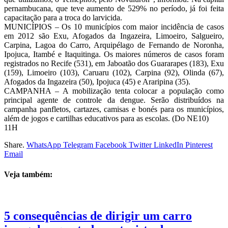
pernambucana, que teve aumento de 529% no período, já foi feita
capacitação para a troca do larvicida.
MUNICÍPIOS – Os 10 municípios com maior incidência de casos
em 2012 são Exu, Afogados da Ingazeira, Limoeiro, Salgueiro,
Carpina, Lagoa do Carro, Arquipélago de Fernando de Noronha,
Ipojuca, Itambé e Itaquitinga. Os maiores números de casos foram
registrados no Recife (531), em Jaboatão dos Guararapes (183), Exu
(159), Limoeiro (103), Caruaru (102), Carpina (92), Olinda (67),
Afogados da Ingazeira (50), Ipojuca (45) e Araripina (35).
CAMPANHA – A mobilização tenta colocar a população como
principal agente de controle da dengue. Serão distribuídos na
campanha panfletos, cartazes, camisas e bonés para os municípios,
além de jogos e cartilhas educativos para as escolas. (Do NE10)
11H
Share.
WhatsApp
Telegram
Facebook
Twitter
LinkedIn
Pinterest
Email
Veja também:
5 consequências de dirigir um carro