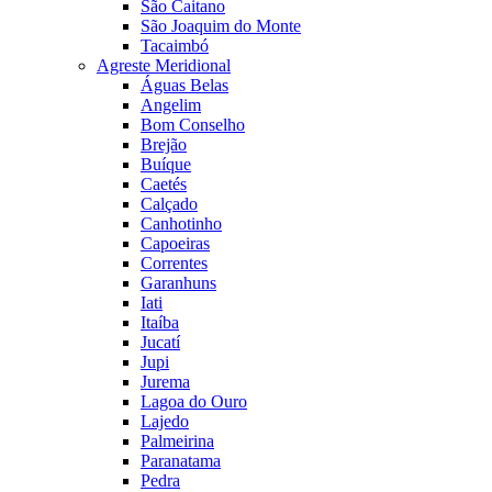
São Caitano
São Joaquim do Monte
Tacaimbó
Agreste Meridional
Águas Belas
Angelim
Bom Conselho
Brejão
Buíque
Caetés
Calçado
Canhotinho
Capoeiras
Correntes
Garanhuns
Iati
Itaíba
Jucatí
Jupi
Jurema
Lagoa do Ouro
Lajedo
Palmeirina
Paranatama
Pedra