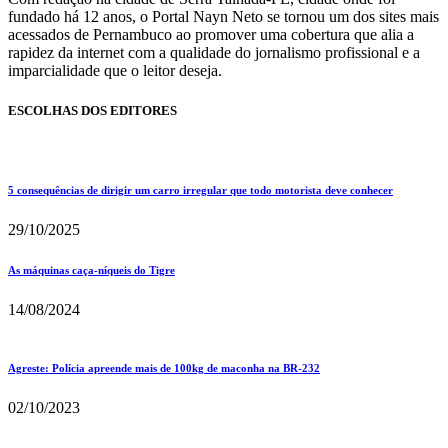
fundado há 12 anos, o Portal Nayn Neto se tornou um dos sites mais
acessados de Pernambuco ao promover uma cobertura que alia a
rapidez da internet com a qualidade do jornalismo profissional e a
imparcialidade que o leitor deseja.
ESCOLHAS DOS EDITORES
5 consequências de dirigir um carro irregular que todo motorista deve conhecer
29/10/2025
As máquinas caça-níqueis do Tigre
14/08/2024
Agreste: Polícia apreende mais de 100kg de maconha na BR-232
02/10/2023