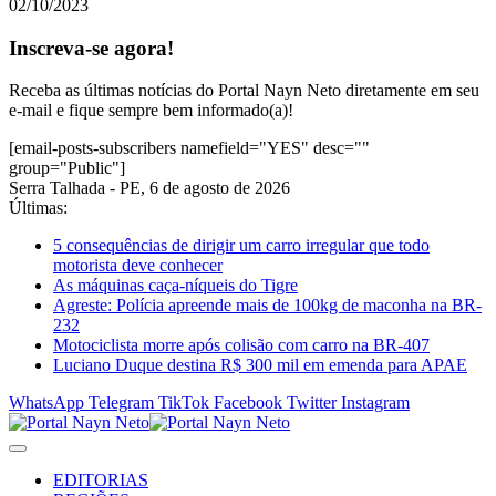
02/10/2023
Inscreva-se agora!
Receba as últimas notícias do Portal Nayn Neto diretamente em seu
e-mail e fique sempre bem informado(a)!
[email-posts-subscribers namefield="YES" desc=""
group="Public"]
Serra Talhada - PE, 6 de agosto de 2026
Últimas:
5 consequências de dirigir um carro irregular que todo
motorista deve conhecer
As máquinas caça-níqueis do Tigre
Agreste: Polícia apreende mais de 100kg de maconha na BR-
232
Motociclista morre após colisão com carro na BR-407
Luciano Duque destina R$ 300 mil em emenda para APAE
WhatsApp
Telegram
TikTok
Facebook
Twitter
Instagram
EDITORIAS