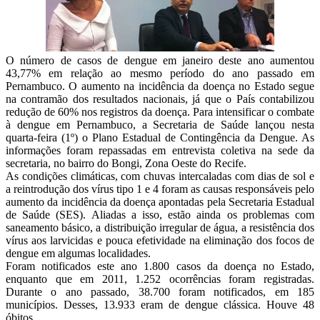
O número de casos de dengue em janeiro deste ano aumentou
43,77% em relação ao mesmo período do ano passado em
Pernambuco. O aumento na incidência da doença no Estado segue
na contramão dos resultados nacionais, já que o País contabilizou
redução de 60% nos registros da doença. Para intensificar o combate
à dengue em Pernambuco, a Secretaria de Saúde lançou nesta
quarta-feira (1º) o Plano Estadual de Contingência da Dengue. As
informações foram repassadas em entrevista coletiva na sede da
secretaria, no bairro do Bongi, Zona Oeste do Recife.
As condições climáticas, com chuvas intercaladas com dias de sol e
a reintrodução dos vírus tipo 1 e 4 foram as causas responsáveis pelo
aumento da incidência da doença apontadas pela Secretaria Estadual
de Saúde (SES). Aliadas a isso, estão ainda os problemas com
saneamento básico, a distribuição irregular de água, a resistência dos
vírus aos larvicidas e pouca efetividade na eliminação dos focos de
dengue em algumas localidades.
Foram notificados este ano 1.800 casos da doença no Estado,
enquanto que em 2011, 1.252 ocorrências foram registradas.
Durante o ano passado, 38.700 foram notificados, em 185
municípios. Desses, 13.933 eram de dengue clássica. Houve 48
óbitos.