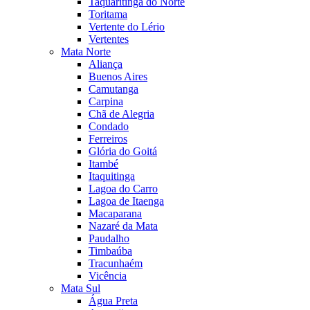
Taquaritinga do Norte
Toritama
Vertente do Lério
Vertentes
Mata Norte
Aliança
Buenos Aires
Camutanga
Carpina
Chã de Alegria
Condado
Ferreiros
Glória do Goitá
Itambé
Itaquitinga
Lagoa do Carro
Lagoa de Itaenga
Macaparana
Nazaré da Mata
Paudalho
Timbaúba
Tracunhaém
Vicência
Mata Sul
Água Preta