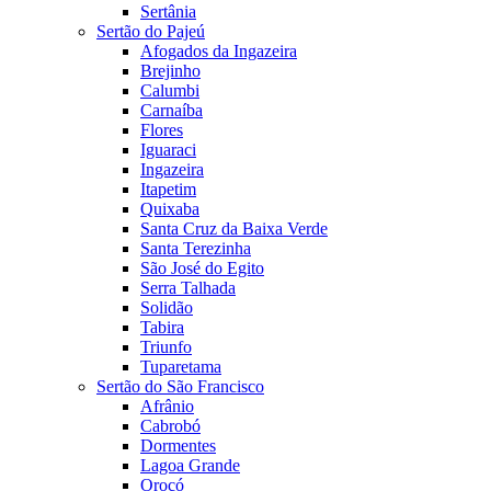
Sertânia
Sertão do Pajeú
Afogados da Ingazeira
Brejinho
Calumbi
Carnaíba
Flores
Iguaraci
Ingazeira
Itapetim
Quixaba
Santa Cruz da Baixa Verde
Santa Terezinha
São José do Egito
Serra Talhada
Solidão
Tabira
Triunfo
Tuparetama
Sertão do São Francisco
Afrânio
Cabrobó
Dormentes
Lagoa Grande
Orocó