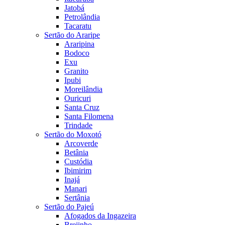
Jatobá
Petrolândia
Tacaratu
Sertão do Araripe
Araripina
Bodoco
Exu
Granito
Ipubi
Moreilândia
Ouricuri
Santa Cruz
Santa Filomena
Trindade
Sertão do Moxotó
Arcoverde
Betânia
Custódia
Ibimirim
Inajá
Manari
Sertânia
Sertão do Pajeú
Afogados da Ingazeira
Brejinho