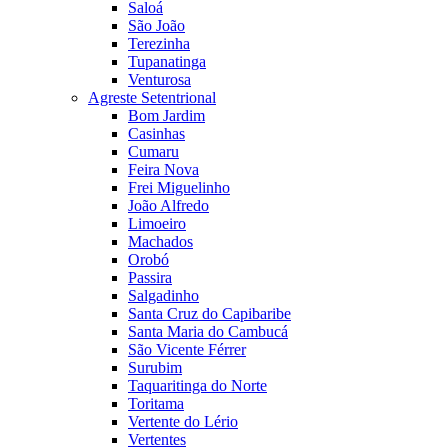
Saloá
São João
Terezinha
Tupanatinga
Venturosa
Agreste Setentrional
Bom Jardim
Casinhas
Cumaru
Feira Nova
Frei Miguelinho
João Alfredo
Limoeiro
Machados
Orobó
Passira
Salgadinho
Santa Cruz do Capibaribe
Santa Maria do Cambucá
São Vicente Férrer
Surubim
Taquaritinga do Norte
Toritama
Vertente do Lério
Vertentes