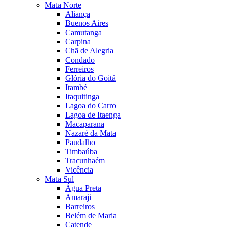
Mata Norte
Aliança
Buenos Aires
Camutanga
Carpina
Chã de Alegria
Condado
Ferreiros
Glória do Goitá
Itambé
Itaquitinga
Lagoa do Carro
Lagoa de Itaenga
Macaparana
Nazaré da Mata
Paudalho
Timbaúba
Tracunhaém
Vicência
Mata Sul
Água Preta
Amaraji
Barreiros
Belém de Maria
Catende