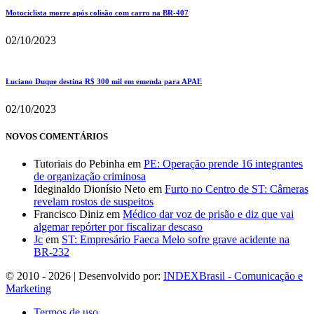
Motociclista morre após colisão com carro na BR-407
02/10/2023
Luciano Duque destina R$ 300 mil em emenda para APAE
02/10/2023
NOVOS COMENTÁRIOS
Tutoriais do Pebinha
em
PE: Operação prende 16 integrantes
de organização criminosa
Ideginaldo Dionísio Neto
em
Furto no Centro de ST: Câmeras
revelam rostos de suspeitos
Francisco Diniz
em
Médico dar voz de prisão e diz que vai
algemar repórter por fiscalizar descaso
Jc
em
ST: Empresário Faeca Melo sofre grave acidente na
BR-232
© 2010 - 2026 | Desenvolvido por:
INDEXBrasil - Comunicação e
Marketing
Termos de uso