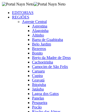
EDITORIAS
REGIÕES
Agreste Central
Agrestina
Alagoinha
Altinho
Barra de Guabiraba
Belo Jardim
Bezerros
Bonito
Brejo da Madre de Deus
Cachoeirinha
Camocim de São Felix
Caruaru
Cupira
Gravatá
Ibirajuba
Jatáuba
Lagoa dos Gatos
Panelas
Pesqueira
Poção
Riacho das Almas