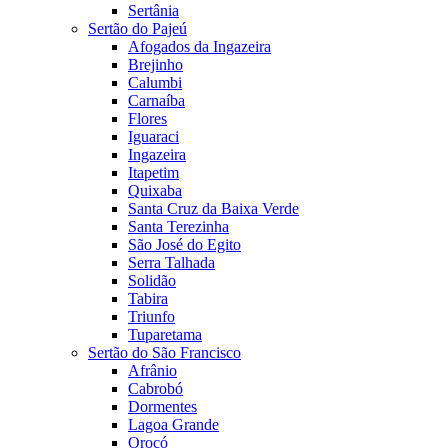
Sertânia
Sertão do Pajeú
Afogados da Ingazeira
Brejinho
Calumbi
Carnaíba
Flores
Iguaraci
Ingazeira
Itapetim
Quixaba
Santa Cruz da Baixa Verde
Santa Terezinha
São José do Egito
Serra Talhada
Solidão
Tabira
Triunfo
Tuparetama
Sertão do São Francisco
Afrânio
Cabrobó
Dormentes
Lagoa Grande
Orocó