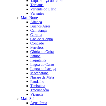
Taquaritinga do Norte
Toritama
Vertente do Lério
Vertentes
Mata Norte
Aliança
Buenos Aires
Camutanga
Carpina
Chã de Alegria
Condado
Ferreiros
Glória do Goitá
Itambé
Itaquitinga
Lagoa do Carro
Lagoa de Itaenga
Macaparana
Nazaré da Mata
Paudalho
Timbaúba
Tracunhaém
Vicência
Mata Sul
Água Preta