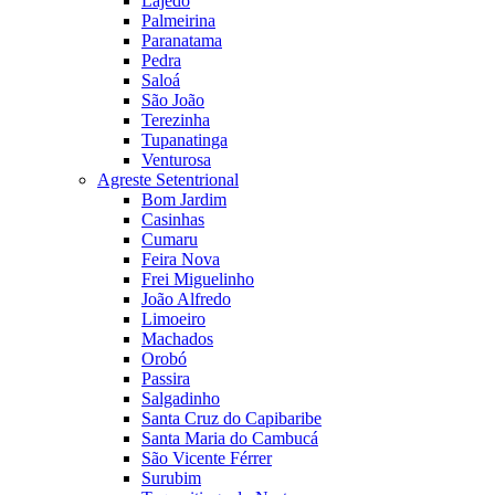
Lajedo
Palmeirina
Paranatama
Pedra
Saloá
São João
Terezinha
Tupanatinga
Venturosa
Agreste Setentrional
Bom Jardim
Casinhas
Cumaru
Feira Nova
Frei Miguelinho
João Alfredo
Limoeiro
Machados
Orobó
Passira
Salgadinho
Santa Cruz do Capibaribe
Santa Maria do Cambucá
São Vicente Férrer
Surubim