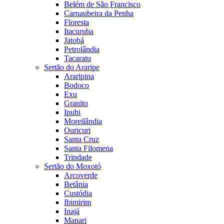
Belém de São Francisco
Carnaubeira da Penha
Floresta
Itacuruba
Jatobá
Petrolândia
Tacaratu
Sertão do Araripe
Araripina
Bodoco
Exu
Granito
Ipubi
Moreilândia
Ouricuri
Santa Cruz
Santa Filomena
Trindade
Sertão do Moxotó
Arcoverde
Betânia
Custódia
Ibimirim
Inajá
Manari