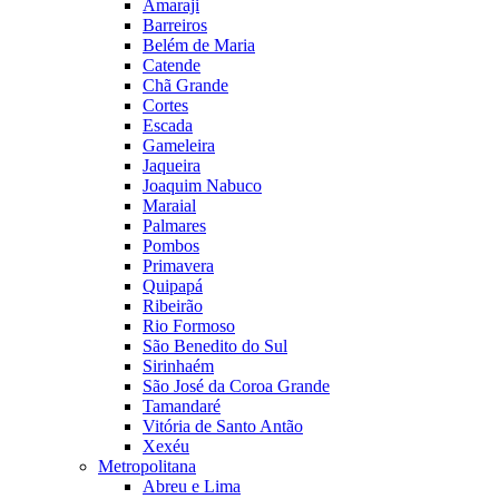
Amaraji
Barreiros
Belém de Maria
Catende
Chã Grande
Cortes
Escada
Gameleira
Jaqueira
Joaquim Nabuco
Maraial
Palmares
Pombos
Primavera
Quipapá
Ribeirão
Rio Formoso
São Benedito do Sul
Sirinhaém
São José da Coroa Grande
Tamandaré
Vitória de Santo Antão
Xexéu
Metropolitana
Abreu e Lima