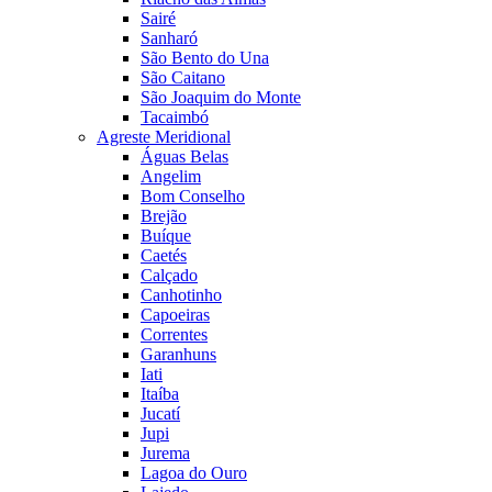
Sairé
Sanharó
São Bento do Una
São Caitano
São Joaquim do Monte
Tacaimbó
Agreste Meridional
Águas Belas
Angelim
Bom Conselho
Brejão
Buíque
Caetés
Calçado
Canhotinho
Capoeiras
Correntes
Garanhuns
Iati
Itaíba
Jucatí
Jupi
Jurema
Lagoa do Ouro