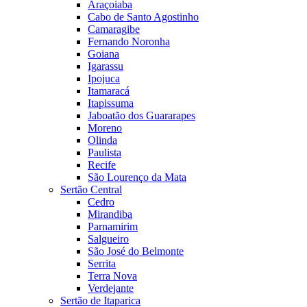
Araçoiaba
Cabo de Santo Agostinho
Camaragibe
Fernando Noronha
Goiana
Igarassu
Ipojuca
Itamaracá
Itapissuma
Jaboatão dos Guararapes
Moreno
Olinda
Paulista
Recife
São Lourenço da Mata
Sertão Central
Cedro
Mirandiba
Parnamirim
Salgueiro
São José do Belmonte
Serrita
Terra Nova
Verdejante
Sertão de Itaparica