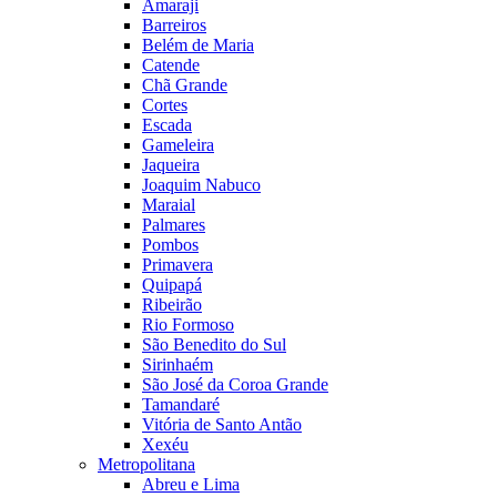
Amaraji
Barreiros
Belém de Maria
Catende
Chã Grande
Cortes
Escada
Gameleira
Jaqueira
Joaquim Nabuco
Maraial
Palmares
Pombos
Primavera
Quipapá
Ribeirão
Rio Formoso
São Benedito do Sul
Sirinhaém
São José da Coroa Grande
Tamandaré
Vitória de Santo Antão
Xexéu
Metropolitana
Abreu e Lima