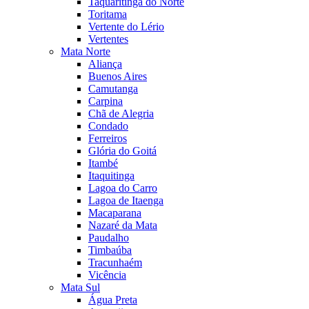
Taquaritinga do Norte
Toritama
Vertente do Lério
Vertentes
Mata Norte
Aliança
Buenos Aires
Camutanga
Carpina
Chã de Alegria
Condado
Ferreiros
Glória do Goitá
Itambé
Itaquitinga
Lagoa do Carro
Lagoa de Itaenga
Macaparana
Nazaré da Mata
Paudalho
Timbaúba
Tracunhaém
Vicência
Mata Sul
Água Preta