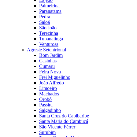
Lajedo
Palmeirina
Paranatama
Pedra
Saloá
São João
Terezinha
Tupanatinga
Venturosa
Agreste Setentrional
Bom Jardim
Casinhas
Cumaru
Feira Nova
Frei Miguelinho
João Alfredo
Limoeiro
Machados
Orobó
Passira
Salgadinho
Santa Cruz do Capibaribe
Santa Maria do Cambucá
São Vicente Férrer
Surubim