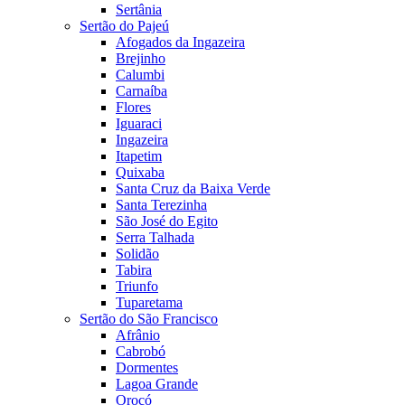
Sertânia
Sertão do Pajeú
Afogados da Ingazeira
Brejinho
Calumbi
Carnaíba
Flores
Iguaraci
Ingazeira
Itapetim
Quixaba
Santa Cruz da Baixa Verde
Santa Terezinha
São José do Egito
Serra Talhada
Solidão
Tabira
Triunfo
Tuparetama
Sertão do São Francisco
Afrânio
Cabrobó
Dormentes
Lagoa Grande
Orocó