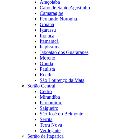
Araçoiaba
Cabo de Santo Agostinho
Camaragibe
Fernando Noronha
Goiana
Igarassu
Ipojuca
Itamaracá
Itapissuma
Jaboatão dos Guararapes
Moreno
Olinda
Paulista
Recife
São Lourenço da Mata
Sertão Central
Cedro
Mirandiba
Parnamirim
Salgueiro
São José do Belmonte
Serrita
Terra Nova
Verdejante
Sertão de Itaparica