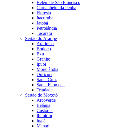
Belém de São Francisco
Carnaubeira da Penha
Floresta
Itacuruba
Jatobá
Petrolândia
Tacaratu
Sertão do Araripe
Araripina
Bodoco
Exu
Granito
Ipubi
Moreilândia
Ouricuri
Santa Cruz
Santa Filomena
Trindade
Sertão do Moxotó
Arcoverde
Betânia
Custódia
Ibimirim
Inajá
Manari