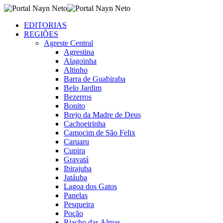
EDITORIAS
REGIÕES
Agreste Central
Agrestina
Alagoinha
Altinho
Barra de Guabiraba
Belo Jardim
Bezerros
Bonito
Brejo da Madre de Deus
Cachoeirinha
Camocim de São Felix
Caruaru
Cupira
Gravatá
Ibirajuba
Jatáuba
Lagoa dos Gatos
Panelas
Pesqueira
Poção
Riacho das Almas