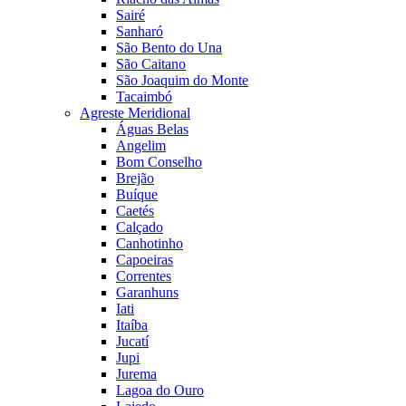
Sairé
Sanharó
São Bento do Una
São Caitano
São Joaquim do Monte
Tacaimbó
Agreste Meridional
Águas Belas
Angelim
Bom Conselho
Brejão
Buíque
Caetés
Calçado
Canhotinho
Capoeiras
Correntes
Garanhuns
Iati
Itaíba
Jucatí
Jupi
Jurema
Lagoa do Ouro