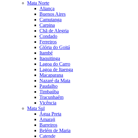
Mata Norte
Aliança
Buenos Aires
Camutanga
Carpina
Chã de Alegria
Condado
Ferreiros
Glória do Goitá
Itambé
Itaquitinga
Lagoa do Carro
Lagoa de Itaenga
Macaparana
Nazaré da Mata
Paudalho
Timbaúba
Tracunhaém
Vicência
Mata Sul
Água Preta
Amaraji
Barreiros
Belém de Maria
Catende