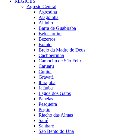
REGIÕES
Agreste Central
Agrestina
Alagoinha
Altinho
Barra de Guabiraba
Belo Jardim
Bezerros
Bonito
Brejo da Madre de Deus
Cachoeirinha
Camocim de São Felix
Caruaru
Cupira
Gravatá
Ibirajuba
Jatáuba
Lagoa dos Gatos
Panelas
Pesqueira
Poção
Riacho das Almas
Sairé
Sanharó
São Bento do Una