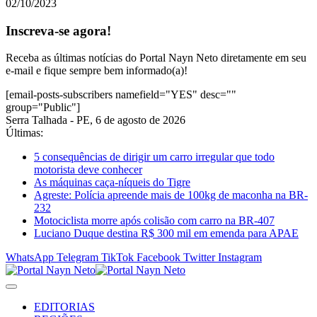
02/10/2023
Inscreva-se agora!
Receba as últimas notícias do Portal Nayn Neto diretamente em seu
e-mail e fique sempre bem informado(a)!
[email-posts-subscribers namefield="YES" desc=""
group="Public"]
Serra Talhada - PE, 6 de agosto de 2026
Últimas:
5 consequências de dirigir um carro irregular que todo
motorista deve conhecer
As máquinas caça-níqueis do Tigre
Agreste: Polícia apreende mais de 100kg de maconha na BR-
232
Motociclista morre após colisão com carro na BR-407
Luciano Duque destina R$ 300 mil em emenda para APAE
WhatsApp
Telegram
TikTok
Facebook
Twitter
Instagram
EDITORIAS