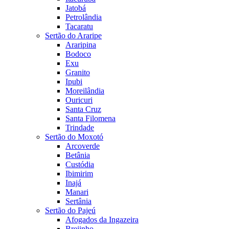
Jatobá
Petrolândia
Tacaratu
Sertão do Araripe
Araripina
Bodoco
Exu
Granito
Ipubi
Moreilândia
Ouricuri
Santa Cruz
Santa Filomena
Trindade
Sertão do Moxotó
Arcoverde
Betânia
Custódia
Ibimirim
Inajá
Manari
Sertânia
Sertão do Pajeú
Afogados da Ingazeira
Brejinho