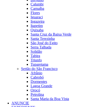
Calumbi
Carnaíba
Flores
Iguaraci
Ingazeira
Itapetim
Quixaba
Santa Cruz da Baixa Verde
Santa Terezinha
São José do Egito
Serra Talhada
Solidão
Tabira
Triunfo
Tuparetama
Sertão do São Francisco
Afrânio
Cabrobó
Dormentes
Lagoa Grande
Orocó
Petrolina
Santa Maria da Boa Vista
ANUNCIE