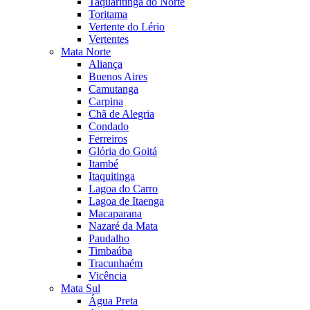
Taquaritinga do Norte
Toritama
Vertente do Lério
Vertentes
Mata Norte
Aliança
Buenos Aires
Camutanga
Carpina
Chã de Alegria
Condado
Ferreiros
Glória do Goitá
Itambé
Itaquitinga
Lagoa do Carro
Lagoa de Itaenga
Macaparana
Nazaré da Mata
Paudalho
Timbaúba
Tracunhaém
Vicência
Mata Sul
Água Preta