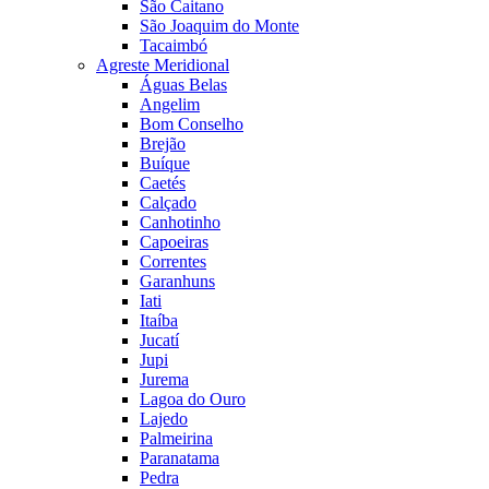
São Caitano
São Joaquim do Monte
Tacaimbó
Agreste Meridional
Águas Belas
Angelim
Bom Conselho
Brejão
Buíque
Caetés
Calçado
Canhotinho
Capoeiras
Correntes
Garanhuns
Iati
Itaíba
Jucatí
Jupi
Jurema
Lagoa do Ouro
Lajedo
Palmeirina
Paranatama
Pedra