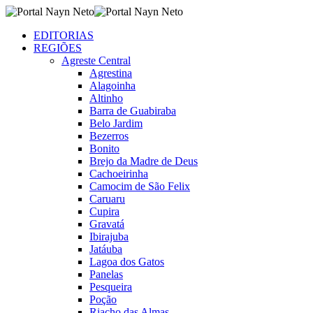
EDITORIAS
REGIÕES
Agreste Central
Agrestina
Alagoinha
Altinho
Barra de Guabiraba
Belo Jardim
Bezerros
Bonito
Brejo da Madre de Deus
Cachoeirinha
Camocim de São Felix
Caruaru
Cupira
Gravatá
Ibirajuba
Jatáuba
Lagoa dos Gatos
Panelas
Pesqueira
Poção
Riacho das Almas