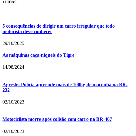
+LIDAS
5 consequências de dirigir um carro irregular que todo
motorista deve conhecer
29/10/2025
As máquinas caça-níqueis do Tigre
14/08/2024
Agreste: Polícia apreende mais de 100kg de maconha na BR-
232
02/10/2023
Motociclista morre após colisão com carro na BR-407
02/10/2023