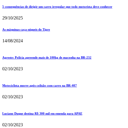
5 consequências de dirigir um carro irregular que todo motorista deve conhecer
29/10/2025
As máquinas caça-níqueis do Tigre
14/08/2024
Agreste: Polícia apreende mais de 100kg de maconha na BR-232
02/10/2023
Motociclista morre após colisão com carro na BR-407
02/10/2023
Luciano Duque destina R$ 300 mil em emenda para APAE
02/10/2023