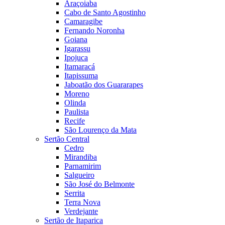
Araçoiaba
Cabo de Santo Agostinho
Camaragibe
Fernando Noronha
Goiana
Igarassu
Ipojuca
Itamaracá
Itapissuma
Jaboatão dos Guararapes
Moreno
Olinda
Paulista
Recife
São Lourenço da Mata
Sertão Central
Cedro
Mirandiba
Parnamirim
Salgueiro
São José do Belmonte
Serrita
Terra Nova
Verdejante
Sertão de Itaparica