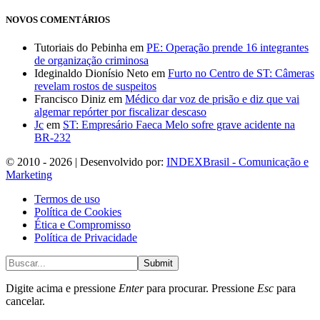
NOVOS COMENTÁRIOS
Tutoriais do Pebinha
em
PE: Operação prende 16 integrantes
de organização criminosa
Ideginaldo Dionísio Neto
em
Furto no Centro de ST: Câmeras
revelam rostos de suspeitos
Francisco Diniz
em
Médico dar voz de prisão e diz que vai
algemar repórter por fiscalizar descaso
Jc
em
ST: Empresário Faeca Melo sofre grave acidente na
BR-232
© 2010 - 2026 | Desenvolvido por:
INDEXBrasil - Comunicação e
Marketing
Termos de uso
Política de Cookies
Ética e Compromisso
Política de Privacidade
Submit
Digite acima e pressione
Enter
para procurar. Pressione
Esc
para
cancelar.