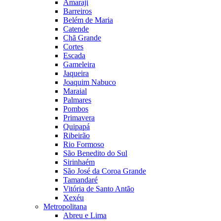
Amaraji
Barreiros
Belém de Maria
Catende
Chã Grande
Cortes
Escada
Gameleira
Jaqueira
Joaquim Nabuco
Maraial
Palmares
Pombos
Primavera
Quipapá
Ribeirão
Rio Formoso
São Benedito do Sul
Sirinhaém
São José da Coroa Grande
Tamandaré
Vitória de Santo Antão
Xexéu
Metropolitana
Abreu e Lima