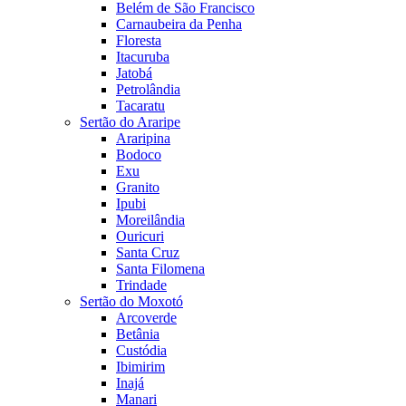
Belém de São Francisco
Carnaubeira da Penha
Floresta
Itacuruba
Jatobá
Petrolândia
Tacaratu
Sertão do Araripe
Araripina
Bodoco
Exu
Granito
Ipubi
Moreilândia
Ouricuri
Santa Cruz
Santa Filomena
Trindade
Sertão do Moxotó
Arcoverde
Betânia
Custódia
Ibimirim
Inajá
Manari