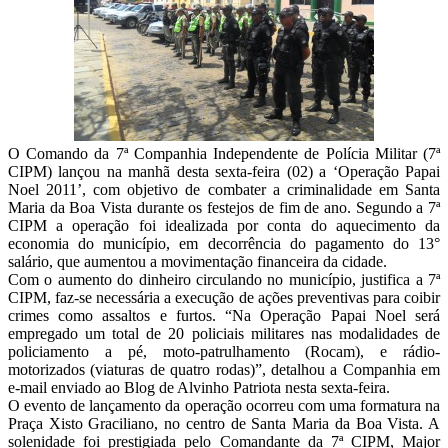
O Comando da 7ª Companhia Independente de Polícia Militar (7ª
CIPM) lançou na manhã desta sexta-feira (02) a ‘Operação Papai
Noel 2011’, com objetivo de combater a criminalidade em Santa
Maria da Boa Vista durante os festejos de fim de ano. Segundo a 7ª
CIPM a operação foi idealizada por conta do aquecimento da
economia do município, em decorrência do pagamento do 13°
salário, que aumentou a movimentação financeira da cidade.
Com o aumento do dinheiro circulando no município, justifica a 7ª
CIPM, faz-se necessária a execução de ações preventivas para coibir
crimes como assaltos e furtos. “Na Operação Papai Noel será
empregado um total de 20 policiais militares nas modalidades de
policiamento a pé, moto-patrulhamento (Rocam), e rádio-
motorizados (viaturas de quatro rodas)”, detalhou a Companhia em
e-mail enviado ao Blog de Alvinho Patriota nesta sexta-feira.
O evento de lançamento da operação ocorreu com uma formatura na
Praça Xisto Graciliano, no centro de Santa Maria da Boa Vista. A
solenidade foi prestigiada pelo Comandante da 7ª CIPM, Major