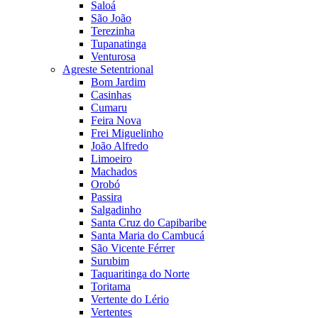
Saloá
São João
Terezinha
Tupanatinga
Venturosa
Agreste Setentrional
Bom Jardim
Casinhas
Cumaru
Feira Nova
Frei Miguelinho
João Alfredo
Limoeiro
Machados
Orobó
Passira
Salgadinho
Santa Cruz do Capibaribe
Santa Maria do Cambucá
São Vicente Férrer
Surubim
Taquaritinga do Norte
Toritama
Vertente do Lério
Vertentes