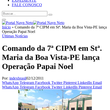
EXPEDIENTE
FALE CONOSCO
Início
»
Comando da 7ª CIPM em Stª. Maria da Boa Vista-PE lança
Operação Papai Noel
Últimas Notícias
Comando da 7ª CIPM em Stª.
Maria da Boa Vista-PE lança
Operação Papai Noel
Por:
indexbrasil
02/12/2011
WhatsApp
Telegram
Facebook
Twitter
Pinterest
LinkedIn
Email
WhatsApp
Telegram
Facebook
Twitter
LinkedIn
Pinterest
Email