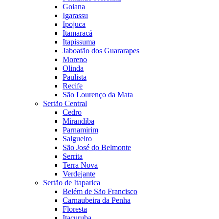
Goiana
Igarassu
Ipojuca
Itamaracá
Itapissuma
Jaboatão dos Guararapes
Moreno
Olinda
Paulista
Recife
São Lourenço da Mata
Sertão Central
Cedro
Mirandiba
Parnamirim
Salgueiro
São José do Belmonte
Serrita
Terra Nova
Verdejante
Sertão de Itaparica
Belém de São Francisco
Carnaubeira da Penha
Floresta
Itacuruba