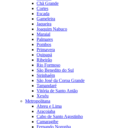
Chã Grande
Cortes
Escada
Gameleira
Jaqueira
Joaquim Nabuco
Maraial
Palmares
Pombos
Primavera
Quipapá
Ribeirão
Rio Formoso
São Benedito do Sul
Sirinhaém
São José da Coroa Grande
Tamandaré
Vitória de Santo Antão
Xexéu
Metropolitana
Abreu e Lima
Araçoiaba
Cabo de Santo Agostinho
Camaragibe
Fernando Noronha