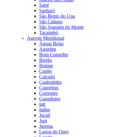
Sairé
Sanharó
São Bento do Una
São Caitano
São Joaquim do Monte
Tacaimbó
Agreste Meridional
Águas Belas
Angelim
Bom Conselho
Brejão
Buíque
Caetés
Calçado
Canhotinho
Capoeiras
Correntes
Garanhuns
Iati
Itaíba
Jucatí
Jupi
Jurema
Lagoa do Ouro