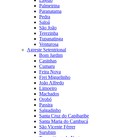
Lajedo
Palmeirina
Paranatama
Pedra
Saloá
São João
Terezinha
Tupanatinga
Venturosa
Agreste Setentrional
Bom Jardim
Casinhas
Cumaru
Feira Nova
Frei Miguelinho
João Alfredo
Limoeiro
Machados
Orobó
Passira
Salgadinho
Santa Cruz do Capibaribe
Santa Maria do Cambucá
São Vicente Férrer
Surubim