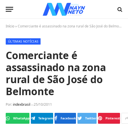
Início
»
Comerciante é assassinado na zona rural de São José do Belmonte
ÚLTIMAS NOTÍCIAS
Comerciante é
assassinado na zona
rural de São José do
Belmonte
Por:
indexbrasil
25/10/2011
WhatsApp
Telegram
Facebook
Twitter
Pinterest