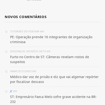
NOVOS COMENTÁRIOS
em
TUTORIAIS DO PEBINHA
PE: Operação prende 16 integrantes de organização
criminosa
em
IDEGINALDO DIONÍSIO NETO
Furto no Centro de ST: Câmeras revelam rostos de
suspeitos
em
FRANCISCO DINIZ
Médico dar voz de prisão e diz que vai algemar repórter
por fiscalizar descaso
em
JC
ST: Empresário Faeca Melo sofre grave acidente na BR-
232