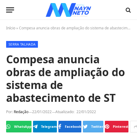
Início
»
Compesa anuncia obras de ampliação do sistema de abastecimento de ST
SERRA TALHADA
Compesa anuncia
obras de ampliação do
sistema de
abastecimento de ST
Por:
Redação
22/01/2022
Atualizado:
22/01/2022
WhatsApp
Telegram
Facebook
Twitter
Pinterest