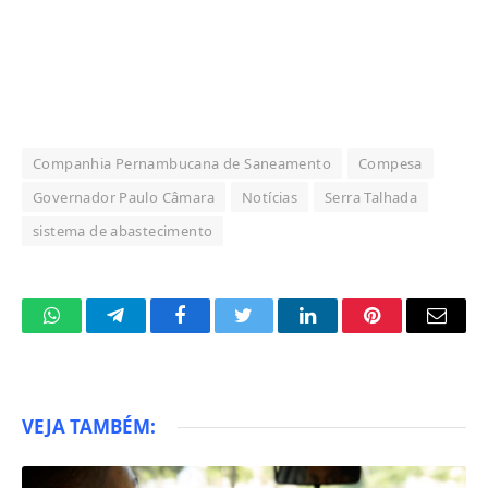
Companhia Pernambucana de Saneamento
Compesa
Governador Paulo Câmara
Notícias
Serra Talhada
sistema de abastecimento
WhatsApp
Telegram
Facebook
Twitter
LinkedIn
Pinterest
Email
VEJA TAMBÉM: