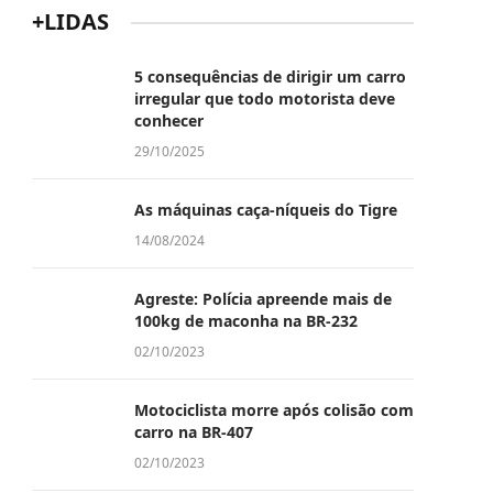
+LIDAS
5 consequências de dirigir um carro
irregular que todo motorista deve
conhecer
29/10/2025
As máquinas caça-níqueis do Tigre
14/08/2024
Agreste: Polícia apreende mais de
100kg de maconha na BR-232
02/10/2023
Motociclista morre após colisão com
carro na BR-407
02/10/2023