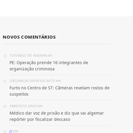
NOVOS COMENTÁRIOS
em
TUTORIAIS DO PEBINHA
PE: Operação prende 16 integrantes de
organização criminosa
em
IDEGINALDO DIONÍSIO NETO
Furto no Centro de ST: Câmeras revelam rostos de
suspeitos
em
FRANCISCO DINIZ
Médico dar voz de prisão e diz que vai algemar
repórter por fiscalizar descaso
em
JC