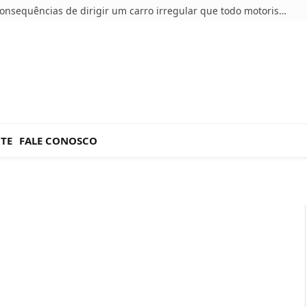
5 consequências de dirigir um carro irregular que todo motorista deve conhecer
NTE
FALE CONOSCO