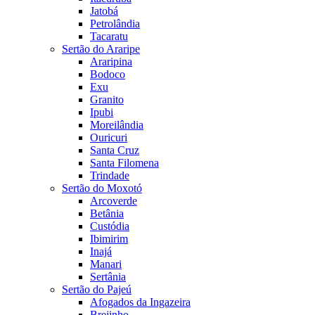
Jatobá
Petrolândia
Tacaratu
Sertão do Araripe
Araripina
Bodoco
Exu
Granito
Ipubi
Moreilândia
Ouricuri
Santa Cruz
Santa Filomena
Trindade
Sertão do Moxotó
Arcoverde
Betânia
Custódia
Ibimirim
Inajá
Manari
Sertânia
Sertão do Pajeú
Afogados da Ingazeira
Brejinho