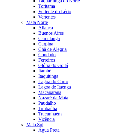
Taquaritinga do Norte
Toritama
Vertente do Lério
Vertentes
Mata Norte
Aliança
Buenos Aires
Camutanga
Carpina
Chã de Alegria
Condado
Ferreiros
Glória do Goitá
Itambé
Itaquitinga
Lagoa do Carro
Lagoa de Itaenga
Macaparana
Nazaré da Mata
Paudalho
Timbaúba
Tracunhaém
Vicência
Mata Sul
Água Preta