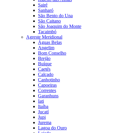
Sairé
Sanharó
São Bento do Una
São Caitano
São Joaquim do Monte
Tacaimbó
Agreste Meridional
Águas Belas
Angelim
Bom Conselho
Brejão
Buíque
Caetés
Calçado
Canhotinho
Capoeiras
Correntes
Garanhuns
Iati
Itaíba
Jucatí
Jupi
Jurema
Lagoa do Ouro