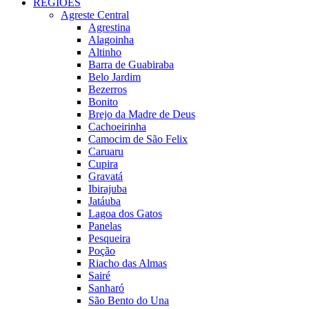
REGIÕES
Agreste Central
Agrestina
Alagoinha
Altinho
Barra de Guabiraba
Belo Jardim
Bezerros
Bonito
Brejo da Madre de Deus
Cachoeirinha
Camocim de São Felix
Caruaru
Cupira
Gravatá
Ibirajuba
Jatáuba
Lagoa dos Gatos
Panelas
Pesqueira
Poção
Riacho das Almas
Sairé
Sanharó
São Bento do Una