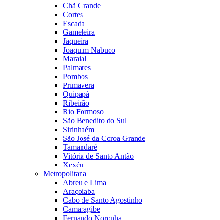
Chã Grande
Cortes
Escada
Gameleira
Jaqueira
Joaquim Nabuco
Maraial
Palmares
Pombos
Primavera
Quipapá
Ribeirão
Rio Formoso
São Benedito do Sul
Sirinhaém
São José da Coroa Grande
Tamandaré
Vitória de Santo Antão
Xexéu
Metropolitana
Abreu e Lima
Araçoiaba
Cabo de Santo Agostinho
Camaragibe
Fernando Noronha