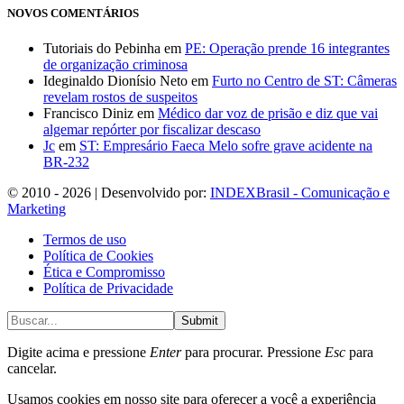
NOVOS COMENTÁRIOS
Tutoriais do Pebinha
em
PE: Operação prende 16 integrantes
de organização criminosa
Ideginaldo Dionísio Neto
em
Furto no Centro de ST: Câmeras
revelam rostos de suspeitos
Francisco Diniz
em
Médico dar voz de prisão e diz que vai
algemar repórter por fiscalizar descaso
Jc
em
ST: Empresário Faeca Melo sofre grave acidente na
BR-232
© 2010 - 2026 | Desenvolvido por:
INDEXBrasil - Comunicação e
Marketing
Termos de uso
Política de Cookies
Ética e Compromisso
Política de Privacidade
Submit
Digite acima e pressione
Enter
para procurar. Pressione
Esc
para
cancelar.
Usamos cookies em nosso site para oferecer a você a experiência