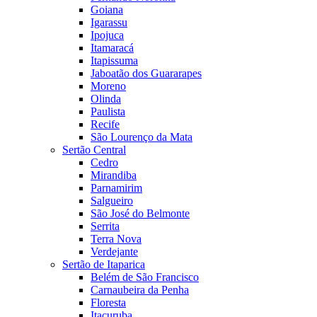
Goiana
Igarassu
Ipojuca
Itamaracá
Itapissuma
Jaboatão dos Guararapes
Moreno
Olinda
Paulista
Recife
São Lourenço da Mata
Sertão Central
Cedro
Mirandiba
Parnamirim
Salgueiro
São José do Belmonte
Serrita
Terra Nova
Verdejante
Sertão de Itaparica
Belém de São Francisco
Carnaubeira da Penha
Floresta
Itacuruba