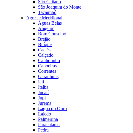
São Caitano
São Joaquim do Monte
Tacaimbó
Agreste Meridional
Águas Belas
Angelim
Bom Conselho
Brejão
Buíque
Caetés
Calçado
Canhotinho
Capoeiras
Correntes
Garanhuns
Iati
Itaíba
Jucatí
Jupi
Jurema
Lagoa do Ouro
Lajedo
Palmeirina
Paranatama
Pedra