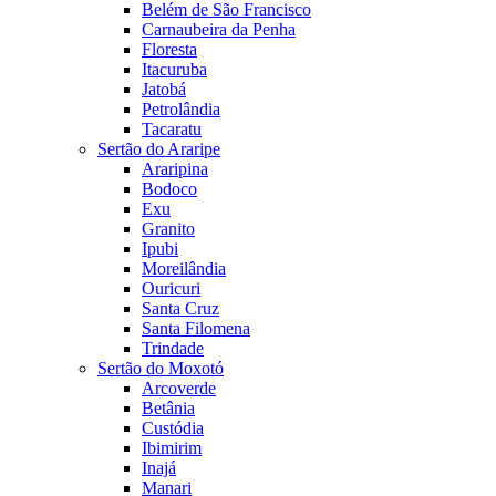
Belém de São Francisco
Carnaubeira da Penha
Floresta
Itacuruba
Jatobá
Petrolândia
Tacaratu
Sertão do Araripe
Araripina
Bodoco
Exu
Granito
Ipubi
Moreilândia
Ouricuri
Santa Cruz
Santa Filomena
Trindade
Sertão do Moxotó
Arcoverde
Betânia
Custódia
Ibimirim
Inajá
Manari