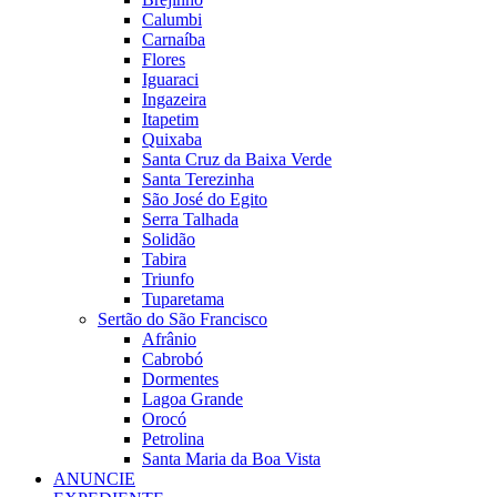
Calumbi
Carnaíba
Flores
Iguaraci
Ingazeira
Itapetim
Quixaba
Santa Cruz da Baixa Verde
Santa Terezinha
São José do Egito
Serra Talhada
Solidão
Tabira
Triunfo
Tuparetama
Sertão do São Francisco
Afrânio
Cabrobó
Dormentes
Lagoa Grande
Orocó
Petrolina
Santa Maria da Boa Vista
ANUNCIE