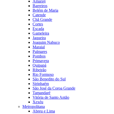
Amaraji
Barreiros
Belém de Maria
Catende
Chã Grande
Cortes
Escada
Gameleira
Jaqueira
Joaquim Nabuco
Maraial
Palmares
Pombos
Primavera
Quipapá
Ribeirão
Rio Formoso
São Benedito do Sul
Sirinhaém
São José da Coroa Grande
Tamandaré
Vitória de Santo Antão
Xexéu
Metropolitana
Abreu e Lima