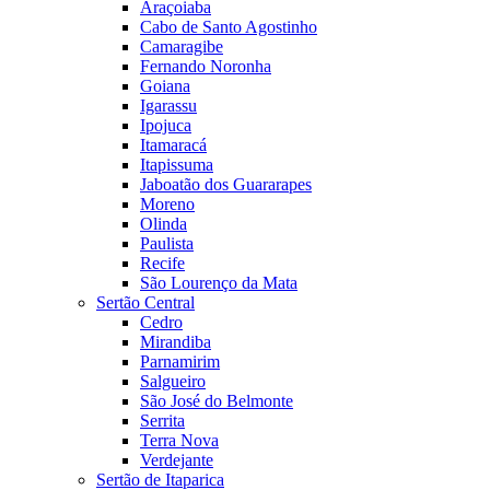
Araçoiaba
Cabo de Santo Agostinho
Camaragibe
Fernando Noronha
Goiana
Igarassu
Ipojuca
Itamaracá
Itapissuma
Jaboatão dos Guararapes
Moreno
Olinda
Paulista
Recife
São Lourenço da Mata
Sertão Central
Cedro
Mirandiba
Parnamirim
Salgueiro
São José do Belmonte
Serrita
Terra Nova
Verdejante
Sertão de Itaparica