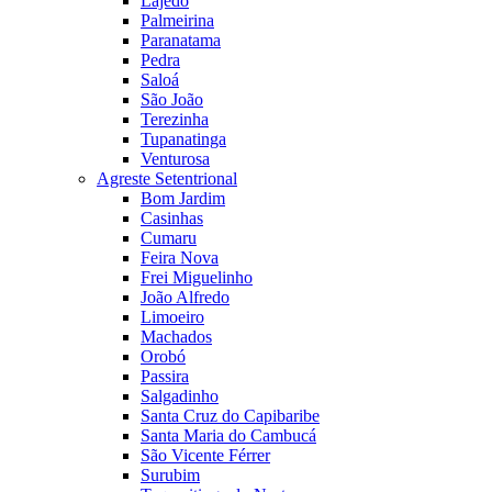
Lajedo
Palmeirina
Paranatama
Pedra
Saloá
São João
Terezinha
Tupanatinga
Venturosa
Agreste Setentrional
Bom Jardim
Casinhas
Cumaru
Feira Nova
Frei Miguelinho
João Alfredo
Limoeiro
Machados
Orobó
Passira
Salgadinho
Santa Cruz do Capibaribe
Santa Maria do Cambucá
São Vicente Férrer
Surubim