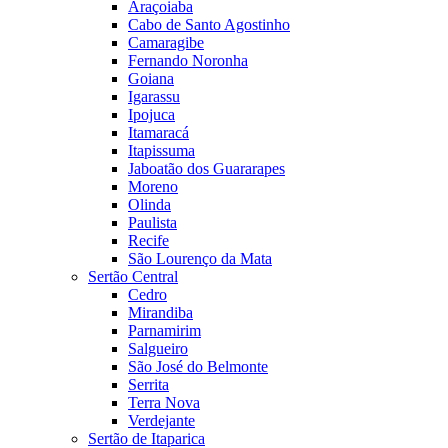
Araçoiaba
Cabo de Santo Agostinho
Camaragibe
Fernando Noronha
Goiana
Igarassu
Ipojuca
Itamaracá
Itapissuma
Jaboatão dos Guararapes
Moreno
Olinda
Paulista
Recife
São Lourenço da Mata
Sertão Central
Cedro
Mirandiba
Parnamirim
Salgueiro
São José do Belmonte
Serrita
Terra Nova
Verdejante
Sertão de Itaparica