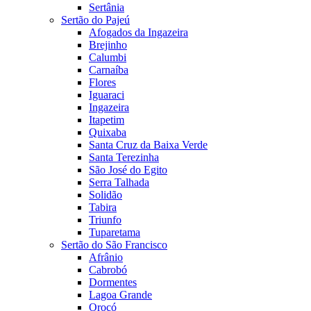
Sertânia
Sertão do Pajeú
Afogados da Ingazeira
Brejinho
Calumbi
Carnaíba
Flores
Iguaraci
Ingazeira
Itapetim
Quixaba
Santa Cruz da Baixa Verde
Santa Terezinha
São José do Egito
Serra Talhada
Solidão
Tabira
Triunfo
Tuparetama
Sertão do São Francisco
Afrânio
Cabrobó
Dormentes
Lagoa Grande
Orocó