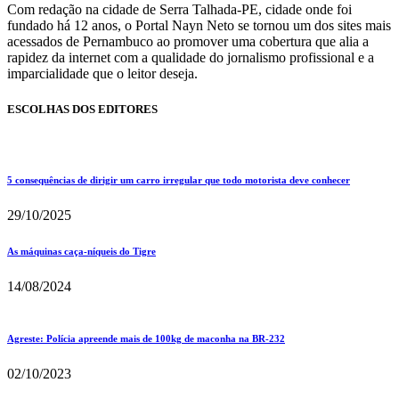
Com redação na cidade de Serra Talhada-PE, cidade onde foi
fundado há 12 anos, o Portal Nayn Neto se tornou um dos sites mais
acessados de Pernambuco ao promover uma cobertura que alia a
rapidez da internet com a qualidade do jornalismo profissional e a
imparcialidade que o leitor deseja.
ESCOLHAS DOS EDITORES
5 consequências de dirigir um carro irregular que todo motorista deve conhecer
29/10/2025
As máquinas caça-níqueis do Tigre
14/08/2024
Agreste: Polícia apreende mais de 100kg de maconha na BR-232
02/10/2023