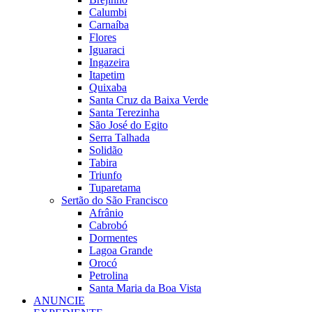
Calumbi
Carnaíba
Flores
Iguaraci
Ingazeira
Itapetim
Quixaba
Santa Cruz da Baixa Verde
Santa Terezinha
São José do Egito
Serra Talhada
Solidão
Tabira
Triunfo
Tuparetama
Sertão do São Francisco
Afrânio
Cabrobó
Dormentes
Lagoa Grande
Orocó
Petrolina
Santa Maria da Boa Vista
ANUNCIE