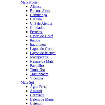
Mata Norte
Aliança
Buenos Aires
Camutanga
Carpina
Chã de Alegria
Condado
Ferreiros
Glória do Goitá
Itambé
Itaquitinga
Lagoa do Carro
Lagoa de Itaenga
Macaparana
Nazaré da Mata
Paudalho
Timbaúba
Tracunhaém
Vicência
Mata Sul
Água Preta
Amaraji
Barreiros
Belém de Maria
Catende