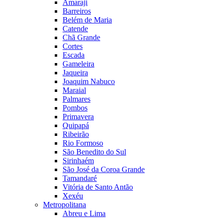
Amaraji
Barreiros
Belém de Maria
Catende
Chã Grande
Cortes
Escada
Gameleira
Jaqueira
Joaquim Nabuco
Maraial
Palmares
Pombos
Primavera
Quipapá
Ribeirão
Rio Formoso
São Benedito do Sul
Sirinhaém
São José da Coroa Grande
Tamandaré
Vitória de Santo Antão
Xexéu
Metropolitana
Abreu e Lima