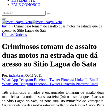
EXPEDIENTE
FALE CONOSCO
Início
»
Criminosos tomam de assalto duas motos na estrada que dá
acesso ao Sítio Lagoa do Sata
Últimas Notícias
Criminosos tomam de assalto
duas motos na estrada que dá
acesso ao Sítio Lagoa do Sata
Por:
indexbrasil
06/11/2011
WhatsApp
Telegram
Facebook
Twitter
Pinterest
LinkedIn
Email
WhatsApp
Telegram
Facebook
Twitter
LinkedIn
Pinterest
Email
Três criminosos armados e encapuzados tomaram de assalto duas
motocicletas na noite desta sexta-feira (04) na estrada que dá acesso
ao Sítio Lagoa do Sata, na zona rural do município de Verdejante.
Os proprietários das motos estavam voltando da Escola Carlos Pena