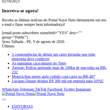
02/10/2023
Inscreva-se agora!
Receba as últimas notícias do Portal Nayn Neto diretamente em seu
e-mail e fique sempre bem informado(a)!
[email-posts-subscribers namefield="YES" desc=""
group="Public"]
Serra Talhada - PE, 9 de agosto de 2026
Últimas:
5 consequências de dirigir um carro irregular que todo
motorista deve conhecer
As máquinas caça-níqueis do Tigre
Agreste: Polícia apreende mais de 100kg de maconha na BR-
232
Motociclista morre após colisão com carro na BR-407
Luciano Duque destina R$ 300 mil em emenda para APAE
WhatsApp
Telegram
TikTok
Facebook
Twitter
Instagram
EDITORIAS