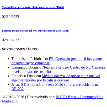
Motociclista morre após colisão com carro na BR-407
02/10/2023
Luciano Duque destina R$ 300 mil em emenda para APAE
02/10/2023
NOVOS COMENTÁRIOS
Tutoriais do Pebinha
em
PE: Operação prende 16 integrantes
de organização criminosa
Ideginaldo Dionísio Neto
em
Furto no Centro de ST: Câmeras
revelam rostos de suspeitos
Francisco Diniz
em
Médico dar voz de prisão e diz que vai
algemar repórter por fiscalizar descaso
Jc
em
ST: Empresário Faeca Melo sofre grave acidente na
BR-232
© 2010 - 2026 | Desenvolvido por:
INDEXBrasil - Comunicação e
Marketing