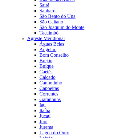
Sairé
Sanharó
São Bento do Una
São Caitano
São Joaquim do Monte
Tacaimbó
Agreste Meridional
Águas Belas
Angelim
Bom Conselho
Brejão
Buíque
Caetés
Calçado
Canhotinho
Capoeiras
Correntes
Garanhuns
Iati
Itaíba
Jucatí
Jupi
Jurema
Lagoa do Ouro