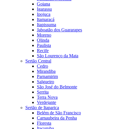
Goiana
Igarassu
Ipojuca
Itamaracá
Itapissuma
Jaboatão dos Guararapes
Moreno
Olinda
Paulista
Recife
São Lourenço da Mata
Sertão Central
Cedro
Mirandiba
Parnamirim
Salgueiro
São José do Belmonte
Serrita
Terra Nova
Verdejante
Sertão de Itaparica
Belém de São Francisco
Carnaubeira da Penha
Floresta
Itacuruba