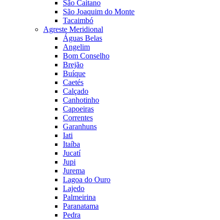
São Caitano
São Joaquim do Monte
Tacaimbó
Agreste Meridional
Águas Belas
Angelim
Bom Conselho
Brejão
Buíque
Caetés
Calçado
Canhotinho
Capoeiras
Correntes
Garanhuns
Iati
Itaíba
Jucatí
Jupi
Jurema
Lagoa do Ouro
Lajedo
Palmeirina
Paranatama
Pedra