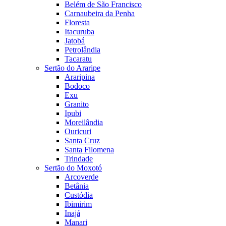
Belém de São Francisco
Carnaubeira da Penha
Floresta
Itacuruba
Jatobá
Petrolândia
Tacaratu
Sertão do Araripe
Araripina
Bodoco
Exu
Granito
Ipubi
Moreilândia
Ouricuri
Santa Cruz
Santa Filomena
Trindade
Sertão do Moxotó
Arcoverde
Betânia
Custódia
Ibimirim
Inajá
Manari