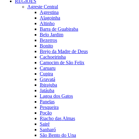
REGIÕES
Agreste Central
Agrestina
Alagoinha
Altinho
Barra de Guabiraba
Belo Jardim
Bezerros
Bonito
Brejo da Madre de Deus
Cachoeirinha
Camocim de São Felix
Caruaru
Cupira
Gravatá
Ibirajuba
Jatáuba
Lagoa dos Gatos
Panelas
Pesqueira
Poção
Riacho das Almas
Sairé
Sanharó
São Bento do Una