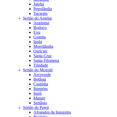
Jatobá
Petrolândia
Tacaratu
Sertão do Araripe
Araripina
Bodoco
Exu
Granito
Ipubi
Moreilândia
Ouricuri
Santa Cruz
Santa Filomena
Trindade
Sertão do Moxotó
Arcoverde
Betânia
Custódia
Ibimirim
Inajá
Manari
Sertânia
Sertão do Pajeú
Afogados da Ingazeira
Brejinho