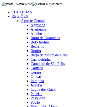
EDITORIAS
REGIÕES
Agreste Central
Agrestina
Alagoinha
Altinho
Barra de Guabiraba
Belo Jardim
Bezerros
Bonito
Brejo da Madre de Deus
Cachoeirinha
Camocim de São Felix
Caruaru
Cupira
Gravatá
Ibirajuba
Jatáuba
Lagoa dos Gatos
Panelas
Pesqueira
Poção
Riacho das Almas