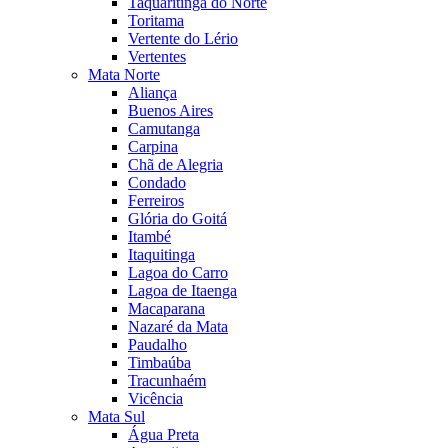
Taquaritinga do Norte
Toritama
Vertente do Lério
Vertentes
Mata Norte
Aliança
Buenos Aires
Camutanga
Carpina
Chã de Alegria
Condado
Ferreiros
Glória do Goitá
Itambé
Itaquitinga
Lagoa do Carro
Lagoa de Itaenga
Macaparana
Nazaré da Mata
Paudalho
Timbaúba
Tracunhaém
Vicência
Mata Sul
Água Preta