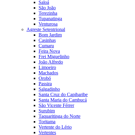
Saloá
São João
Terezinha
Tupanatinga
Venturosa
Agreste Setentrional
Bom Jardim
Casinhas
Cumaru
Feira Nova
Frei Miguelinho
João Alfredo
Limoeiro
Machados
Orobó
Passira
Salgadinho
Santa Cruz do Capibaribe
Santa Maria do Cambucá
São Vicente Férrer
Surubim
Taquaritinga do Norte
Toritama
Vertente do Lério
Vertentes