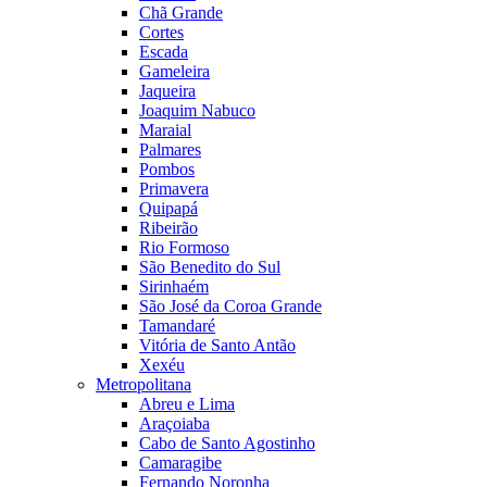
Chã Grande
Cortes
Escada
Gameleira
Jaqueira
Joaquim Nabuco
Maraial
Palmares
Pombos
Primavera
Quipapá
Ribeirão
Rio Formoso
São Benedito do Sul
Sirinhaém
São José da Coroa Grande
Tamandaré
Vitória de Santo Antão
Xexéu
Metropolitana
Abreu e Lima
Araçoiaba
Cabo de Santo Agostinho
Camaragibe
Fernando Noronha