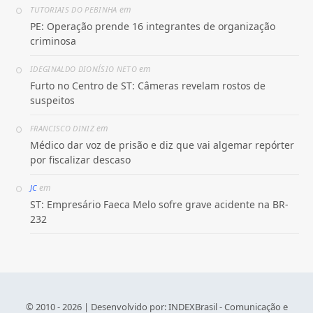
em
TUTORIAIS DO PEBINHA
PE: Operação prende 16 integrantes de organização
criminosa
em
IDEGINALDO DIONÍSIO NETO
Furto no Centro de ST: Câmeras revelam rostos de
suspeitos
em
FRANCISCO DINIZ
Médico dar voz de prisão e diz que vai algemar repórter
por fiscalizar descaso
em
JC
ST: Empresário Faeca Melo sofre grave acidente na BR-
232
© 2010 - 2026 | Desenvolvido por:
INDEXBrasil - Comunicação e