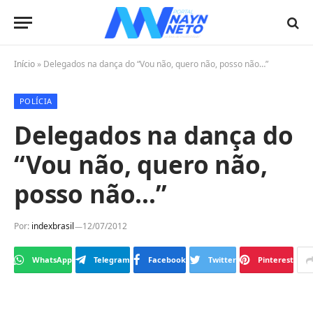
Início
»
Delegados na dança do “Vou não, quero não, posso não…”
POLÍCIA
Delegados na dança do
“Vou não, quero não,
posso não…”
Por:
indexbrasil
12/07/2012
WhatsApp
Telegram
Facebook
Twitter
Pinterest