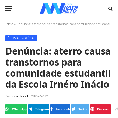
Início
»
Denúncia: aterro causa transtornos para comunidade estudantil da Escola Irnéro Inácio
ÚLTIMAS NOTÍCIAS
Denúncia: aterro causa
transtornos para
comunidade estudantil
da Escola Irnéro Inácio
Por:
indexbrasil
28/09/2012
WhatsApp
Telegram
Facebook
Twitter
Pinterest