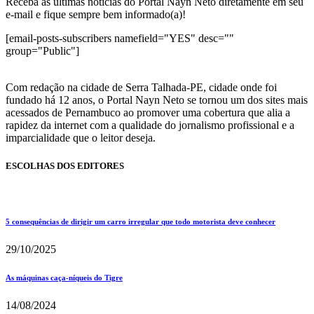
Receba as últimas notícias do Portal Nayn Neto diretamente em seu
e-mail e fique sempre bem informado(a)!
[email-posts-subscribers namefield="YES" desc=""
group="Public"]
Com redação na cidade de Serra Talhada-PE, cidade onde foi
fundado há 12 anos, o Portal Nayn Neto se tornou um dos sites mais
acessados de Pernambuco ao promover uma cobertura que alia a
rapidez da internet com a qualidade do jornalismo profissional e a
imparcialidade que o leitor deseja.
ESCOLHAS DOS EDITORES
5 consequências de dirigir um carro irregular que todo motorista deve conhecer
29/10/2025
As máquinas caça-níqueis do Tigre
14/08/2024