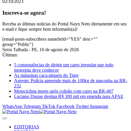
02/10/2023
Inscreva-se agora!
Receba as últimas notícias do Portal Nayn Neto diretamente em seu
e-mail e fique sempre bem informado(a)!
[email-posts-subscribers namefield="YES" desc=""
group="Public"]
Serra Talhada - PE, 10 de agosto de 2026
Últimas:
5 consequências de dirigir um carro irregular que todo
motorista deve conhecer
As máquinas caça-níqueis do Tigre
Agreste: Polícia apreende mais de 100kg de maconha na BR-
232
Motociclista morre após colisão com carro na BR-407
Luciano Duque destina R$ 300 mil em emenda para APAE
WhatsApp
Telegram
TikTok
Facebook
Twitter
Instagram
EDITORIAS