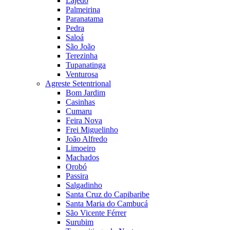
Lajedo
Palmeirina
Paranatama
Pedra
Saloá
São João
Terezinha
Tupanatinga
Venturosa
Agreste Setentrional
Bom Jardim
Casinhas
Cumaru
Feira Nova
Frei Miguelinho
João Alfredo
Limoeiro
Machados
Orobó
Passira
Salgadinho
Santa Cruz do Capibaribe
Santa Maria do Cambucá
São Vicente Férrer
Surubim