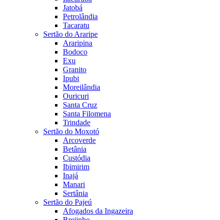
Jatobá
Petrolândia
Tacaratu
Sertão do Araripe
Araripina
Bodoco
Exu
Granito
Ipubi
Moreilândia
Ouricuri
Santa Cruz
Santa Filomena
Trindade
Sertão do Moxotó
Arcoverde
Betânia
Custódia
Ibimirim
Inajá
Manari
Sertânia
Sertão do Pajeú
Afogados da Ingazeira
Brejinho