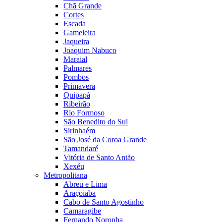
Chã Grande
Cortes
Escada
Gameleira
Jaqueira
Joaquim Nabuco
Maraial
Palmares
Pombos
Primavera
Quipapá
Ribeirão
Rio Formoso
São Benedito do Sul
Sirinhaém
São José da Coroa Grande
Tamandaré
Vitória de Santo Antão
Xexéu
Metropolitana
Abreu e Lima
Araçoiaba
Cabo de Santo Agostinho
Camaragibe
Fernando Noronha