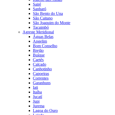
Sairé
Sanharó
São Bento do Una
São Caitano
São Joaquim do Monte
Tacaimbó
Agreste Meridional
Águas Belas
Angelim
Bom Conselho
Brejão
Buíque
Caetés
Calçado
Canhotinho
Capoeiras
Correntes
Garanhuns
Iati
Itaíba
Jucatí
Jupi
Jurema
Lagoa do Ouro