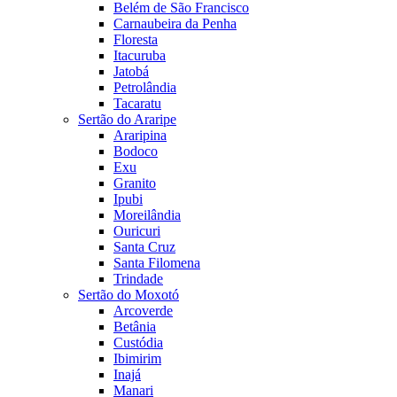
Belém de São Francisco
Carnaubeira da Penha
Floresta
Itacuruba
Jatobá
Petrolândia
Tacaratu
Sertão do Araripe
Araripina
Bodoco
Exu
Granito
Ipubi
Moreilândia
Ouricuri
Santa Cruz
Santa Filomena
Trindade
Sertão do Moxotó
Arcoverde
Betânia
Custódia
Ibimirim
Inajá
Manari