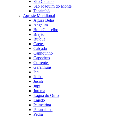
São Caitano
São Joaquim do Monte
Tacaimbó
Agreste Meridional
Águas Belas
Angelim
Bom Conselho
Brejão
Buíque
Caetés
Calçado
Canhotinho
Capoeiras
Correntes
Garanhuns
Iati
Itaíba
Jucatí
Jupi
Jurema
Lagoa do Ouro
Lajedo
Palmeirina
Paranatama
Pedra