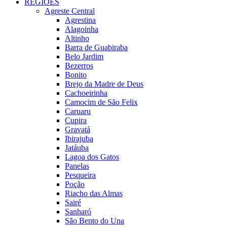
REGIÕES
Agreste Central
Agrestina
Alagoinha
Altinho
Barra de Guabiraba
Belo Jardim
Bezerros
Bonito
Brejo da Madre de Deus
Cachoeirinha
Camocim de São Felix
Caruaru
Cupira
Gravatá
Ibirajuba
Jatáuba
Lagoa dos Gatos
Panelas
Pesqueira
Poção
Riacho das Almas
Sairé
Sanharó
São Bento do Una