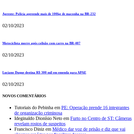
Agreste: Polícia apreende mais de 100kg de maconha na BR-232
02/10/2023
Motociclista morre após colisão com carro na BR-407
02/10/2023
Luciano Duque destina R$ 300 mil em emenda para APAE
02/10/2023
NOVOS COMENTÁRIOS
Tutoriais do Pebinha
em
PE: Operação prende 16 integrantes
de organização criminosa
Ideginaldo Dionísio Neto
em
Furto no Centro de ST: Câmeras
revelam rostos de suspeitos
Francisco Diniz
em
Médico dar voz de prisão e diz que vai