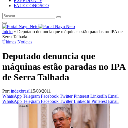
EXPEDIENTE
FALE CONOSCO
Início
»
Deputado denuncia que máquinas estão paradas no IPA de
Serra Talhada
Últimas Notícias
Deputado denuncia que
máquinas estão paradas no IPA
de Serra Talhada
Por:
indexbrasil
15/03/2011
WhatsApp
Telegram
Facebook
Twitter
Pinterest
LinkedIn
Email
WhatsApp
Telegram
Facebook
Twitter
LinkedIn
Pinterest
Email