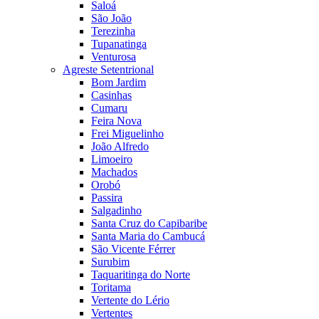
Saloá
São João
Terezinha
Tupanatinga
Venturosa
Agreste Setentrional
Bom Jardim
Casinhas
Cumaru
Feira Nova
Frei Miguelinho
João Alfredo
Limoeiro
Machados
Orobó
Passira
Salgadinho
Santa Cruz do Capibaribe
Santa Maria do Cambucá
São Vicente Férrer
Surubim
Taquaritinga do Norte
Toritama
Vertente do Lério
Vertentes