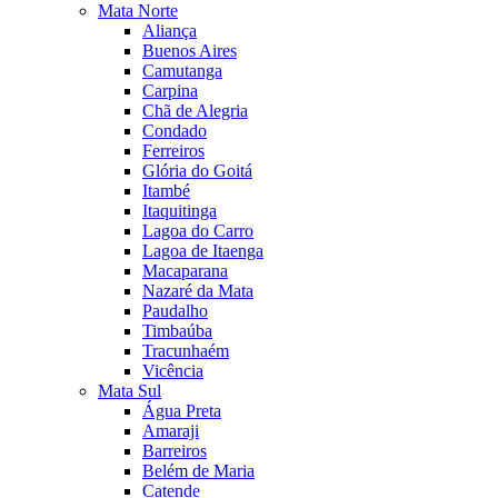
Mata Norte
Aliança
Buenos Aires
Camutanga
Carpina
Chã de Alegria
Condado
Ferreiros
Glória do Goitá
Itambé
Itaquitinga
Lagoa do Carro
Lagoa de Itaenga
Macaparana
Nazaré da Mata
Paudalho
Timbaúba
Tracunhaém
Vicência
Mata Sul
Água Preta
Amaraji
Barreiros
Belém de Maria
Catende