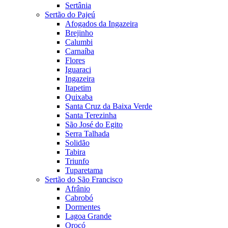
Sertânia
Sertão do Pajeú
Afogados da Ingazeira
Brejinho
Calumbi
Carnaíba
Flores
Iguaraci
Ingazeira
Itapetim
Quixaba
Santa Cruz da Baixa Verde
Santa Terezinha
São José do Egito
Serra Talhada
Solidão
Tabira
Triunfo
Tuparetama
Sertão do São Francisco
Afrânio
Cabrobó
Dormentes
Lagoa Grande
Orocó