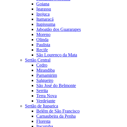
Goiana
Igarassu
Ipojuca
Itamaracá
Itapissuma
Jaboatão dos Guararapes
Moreno
Olinda
Paulista
Recife
São Lourenço da Mata
Sertão Central
Cedro
Mirandiba
Parnamirim
Salgueiro
São José do Belmonte
Serrita
Terra Nova
Verdejante
Sertão de Itaparica
Belém de São Francisco
Carnaubeira da Penha
Floresta
Itacuruba