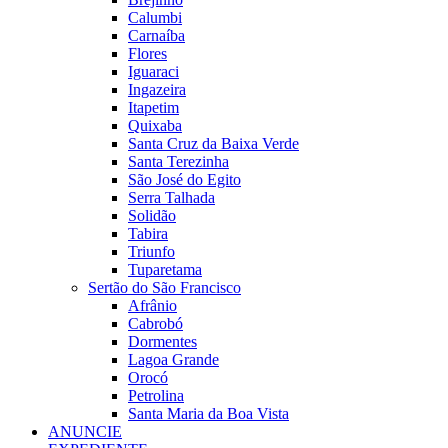
Calumbi
Carnaíba
Flores
Iguaraci
Ingazeira
Itapetim
Quixaba
Santa Cruz da Baixa Verde
Santa Terezinha
São José do Egito
Serra Talhada
Solidão
Tabira
Triunfo
Tuparetama
Sertão do São Francisco
Afrânio
Cabrobó
Dormentes
Lagoa Grande
Orocó
Petrolina
Santa Maria da Boa Vista
ANUNCIE