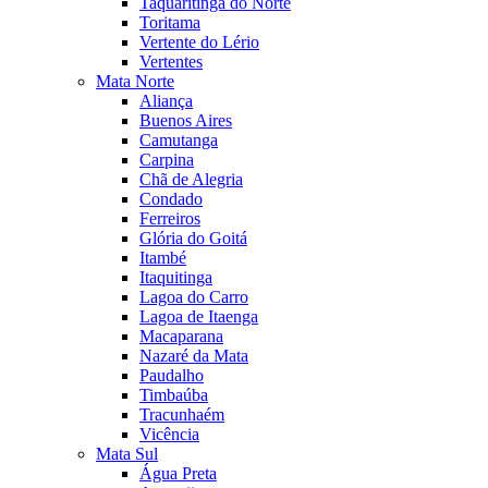
Taquaritinga do Norte
Toritama
Vertente do Lério
Vertentes
Mata Norte
Aliança
Buenos Aires
Camutanga
Carpina
Chã de Alegria
Condado
Ferreiros
Glória do Goitá
Itambé
Itaquitinga
Lagoa do Carro
Lagoa de Itaenga
Macaparana
Nazaré da Mata
Paudalho
Timbaúba
Tracunhaém
Vicência
Mata Sul
Água Preta