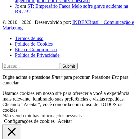
algemar repórter por fiscalizar descaso
Jc
em
ST: Empresário Faeca Melo sofre grave acidente na
BR-232
© 2010 - 2026 | Desenvolvido por:
INDEXBrasil - Comunicação e
Marketing
Termos de uso
Política de Cookies
Ética e Compromisso
Política de Privacidade
Submit
Digite acima e pressione
Enter
para procurar. Pressione
Esc
para
cancelar.
Usamos cookies em nosso site para oferecer a você a experiência
mais relevante, lembrando suas preferências e visitas repetidas.
Clicando “Aceitar”, você concorda com o uso de TODOS os
cookies.
Não venda minhas informações pessoais
.
Configurações de cookies
Aceitar