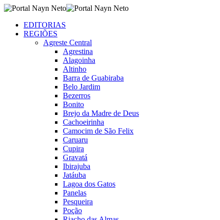
EDITORIAS
REGIÕES
Agreste Central
Agrestina
Alagoinha
Altinho
Barra de Guabiraba
Belo Jardim
Bezerros
Bonito
Brejo da Madre de Deus
Cachoeirinha
Camocim de São Felix
Caruaru
Cupira
Gravatá
Ibirajuba
Jatáuba
Lagoa dos Gatos
Panelas
Pesqueira
Poção
Riacho das Almas