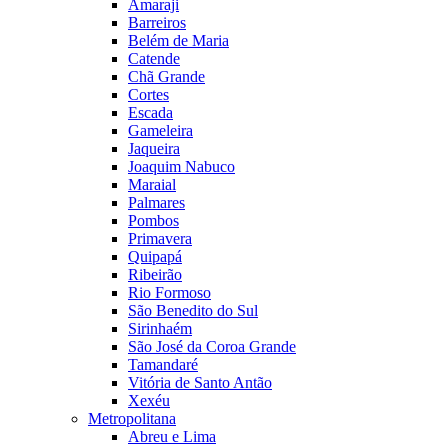
Amaraji
Barreiros
Belém de Maria
Catende
Chã Grande
Cortes
Escada
Gameleira
Jaqueira
Joaquim Nabuco
Maraial
Palmares
Pombos
Primavera
Quipapá
Ribeirão
Rio Formoso
São Benedito do Sul
Sirinhaém
São José da Coroa Grande
Tamandaré
Vitória de Santo Antão
Xexéu
Metropolitana
Abreu e Lima