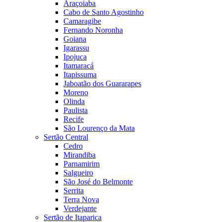
Araçoiaba
Cabo de Santo Agostinho
Camaragibe
Fernando Noronha
Goiana
Igarassu
Ipojuca
Itamaracá
Itapissuma
Jaboatão dos Guararapes
Moreno
Olinda
Paulista
Recife
São Lourenço da Mata
Sertão Central
Cedro
Mirandiba
Parnamirim
Salgueiro
São José do Belmonte
Serrita
Terra Nova
Verdejante
Sertão de Itaparica