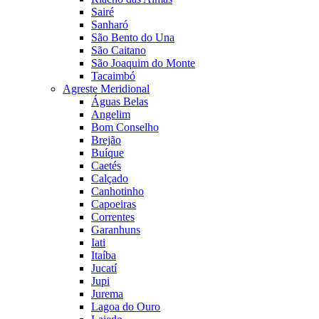
Sairé
Sanharó
São Bento do Una
São Caitano
São Joaquim do Monte
Tacaimbó
Agreste Meridional
Águas Belas
Angelim
Bom Conselho
Brejão
Buíque
Caetés
Calçado
Canhotinho
Capoeiras
Correntes
Garanhuns
Iati
Itaíba
Jucatí
Jupi
Jurema
Lagoa do Ouro