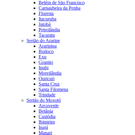
Belém de São Francisco
Carnaubeira da Penha
Floresta
Itacuruba
Jatobá
Petrolândia
Tacaratu
Sertão do Araripe
Araripina
Bodoco
Exu
Granito
Ipubi
Moreilândia
Ouricuri
Santa Cruz
Santa Filomena
Trindade
Sertão do Moxotó
Arcoverde
Betânia
Custódia
Ibimirim
Inajá
Manari