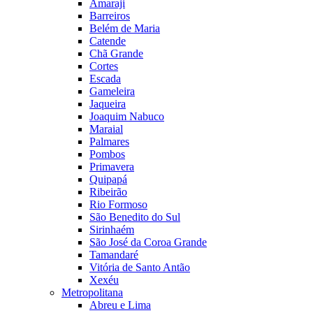
Amaraji
Barreiros
Belém de Maria
Catende
Chã Grande
Cortes
Escada
Gameleira
Jaqueira
Joaquim Nabuco
Maraial
Palmares
Pombos
Primavera
Quipapá
Ribeirão
Rio Formoso
São Benedito do Sul
Sirinhaém
São José da Coroa Grande
Tamandaré
Vitória de Santo Antão
Xexéu
Metropolitana
Abreu e Lima