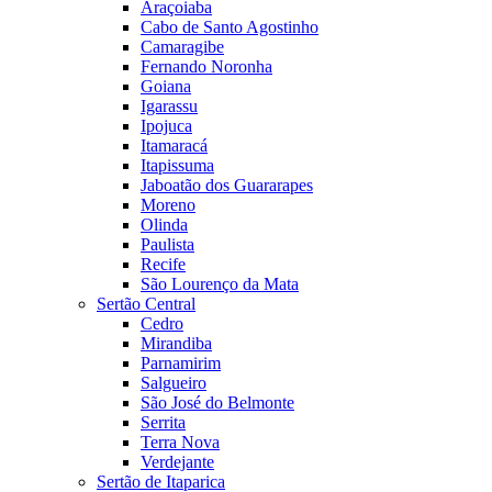
Araçoiaba
Cabo de Santo Agostinho
Camaragibe
Fernando Noronha
Goiana
Igarassu
Ipojuca
Itamaracá
Itapissuma
Jaboatão dos Guararapes
Moreno
Olinda
Paulista
Recife
São Lourenço da Mata
Sertão Central
Cedro
Mirandiba
Parnamirim
Salgueiro
São José do Belmonte
Serrita
Terra Nova
Verdejante
Sertão de Itaparica