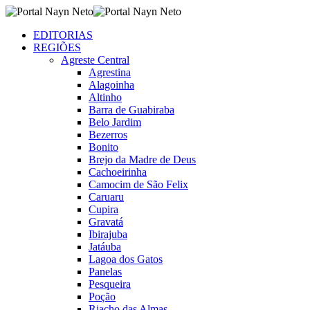
EDITORIAS
REGIÕES
Agreste Central
Agrestina
Alagoinha
Altinho
Barra de Guabiraba
Belo Jardim
Bezerros
Bonito
Brejo da Madre de Deus
Cachoeirinha
Camocim de São Felix
Caruaru
Cupira
Gravatá
Ibirajuba
Jatáuba
Lagoa dos Gatos
Panelas
Pesqueira
Poção
Riacho das Almas