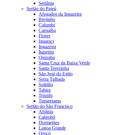
Sertânia
Sertão do Pajeú
Afogados da Ingazeira
Brejinho
Calumbi
Carnaíba
Flores
Iguaraci
Ingazeira
Itapetim
Quixaba
Santa Cruz da Baixa Verde
Santa Terezinha
São José do Egito
Serra Talhada
Solidão
Tabira
Triunfo
Tuparetama
Sertão do São Francisco
Afrânio
Cabrobó
Dormentes
Lagoa Grande
Orocó