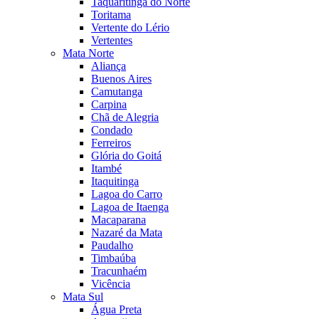
Taquaritinga do Norte
Toritama
Vertente do Lério
Vertentes
Mata Norte
Aliança
Buenos Aires
Camutanga
Carpina
Chã de Alegria
Condado
Ferreiros
Glória do Goitá
Itambé
Itaquitinga
Lagoa do Carro
Lagoa de Itaenga
Macaparana
Nazaré da Mata
Paudalho
Timbaúba
Tracunhaém
Vicência
Mata Sul
Água Preta