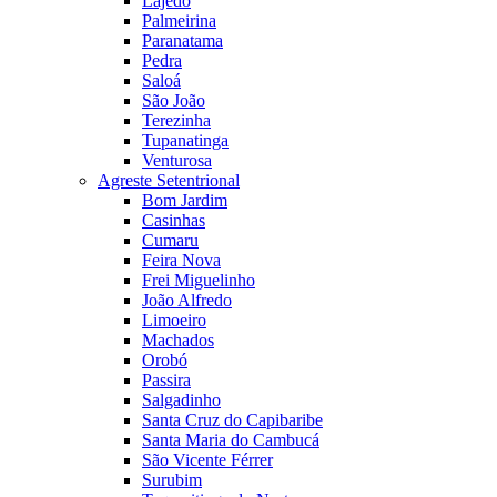
Lajedo
Palmeirina
Paranatama
Pedra
Saloá
São João
Terezinha
Tupanatinga
Venturosa
Agreste Setentrional
Bom Jardim
Casinhas
Cumaru
Feira Nova
Frei Miguelinho
João Alfredo
Limoeiro
Machados
Orobó
Passira
Salgadinho
Santa Cruz do Capibaribe
Santa Maria do Cambucá
São Vicente Férrer
Surubim