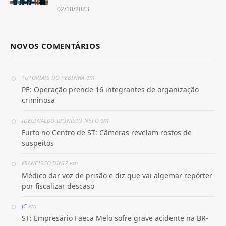
02/10/2023
NOVOS COMENTÁRIOS
em
TUTORIAIS DO PEBINHA
PE: Operação prende 16 integrantes de organização
criminosa
em
IDEGINALDO DIONÍSIO NETO
Furto no Centro de ST: Câmeras revelam rostos de
suspeitos
em
FRANCISCO DINIZ
Médico dar voz de prisão e diz que vai algemar repórter
por fiscalizar descaso
em
JC
ST: Empresário Faeca Melo sofre grave acidente na BR-