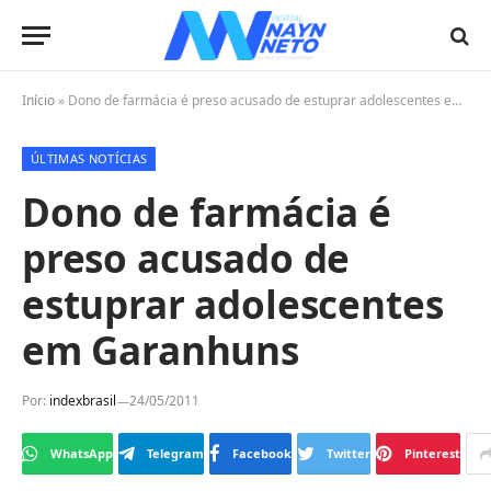
Início
»
Dono de farmácia é preso acusado de estuprar adolescentes em Garanhuns
ÚLTIMAS NOTÍCIAS
Dono de farmácia é
preso acusado de
estuprar adolescentes
em Garanhuns
Por:
indexbrasil
24/05/2011
WhatsApp
Telegram
Facebook
Twitter
Pinterest