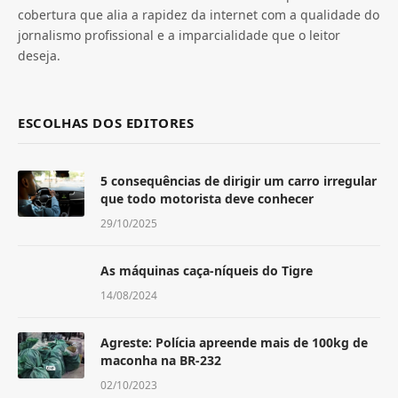
cobertura que alia a rapidez da internet com a qualidade do
jornalismo profissional e a imparcialidade que o leitor
deseja.
ESCOLHAS DOS EDITORES
5 consequências de dirigir um carro irregular
que todo motorista deve conhecer
29/10/2025
As máquinas caça-níqueis do Tigre
14/08/2024
Agreste: Polícia apreende mais de 100kg de
maconha na BR-232
02/10/2023