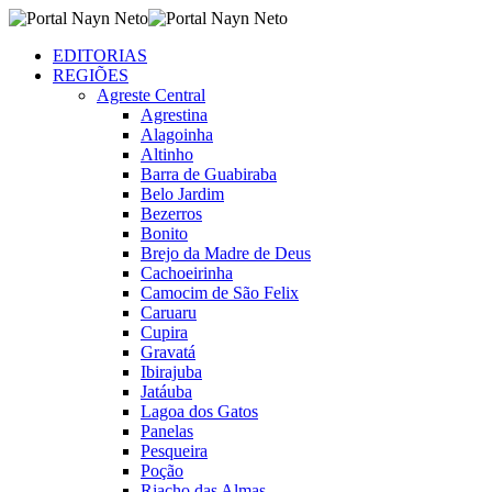
EDITORIAS
REGIÕES
Agreste Central
Agrestina
Alagoinha
Altinho
Barra de Guabiraba
Belo Jardim
Bezerros
Bonito
Brejo da Madre de Deus
Cachoeirinha
Camocim de São Felix
Caruaru
Cupira
Gravatá
Ibirajuba
Jatáuba
Lagoa dos Gatos
Panelas
Pesqueira
Poção
Riacho das Almas