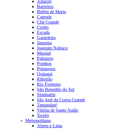
Amaraji
Barreiros
Belém de Maria
Catende
Chã Grande
Cortes
Escada
Gameleira
Jaqueira
Joaquim Nabuco
Maraial
Palmares
Pombos
Primavera
Quipapá
Ribeirão
Rio Formoso
São Benedito do Sul
Sirinhaém
São José da Coroa Grande
Tamandaré
Vitória de Santo Antão
Xexéu
Metropolitana
Abreu e Lima