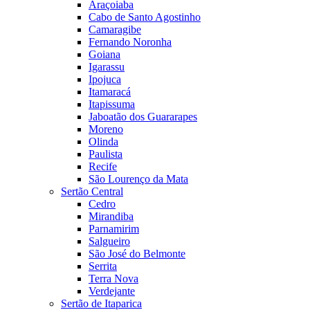
Araçoiaba
Cabo de Santo Agostinho
Camaragibe
Fernando Noronha
Goiana
Igarassu
Ipojuca
Itamaracá
Itapissuma
Jaboatão dos Guararapes
Moreno
Olinda
Paulista
Recife
São Lourenço da Mata
Sertão Central
Cedro
Mirandiba
Parnamirim
Salgueiro
São José do Belmonte
Serrita
Terra Nova
Verdejante
Sertão de Itaparica