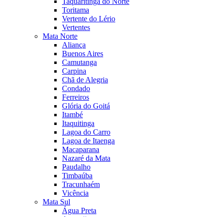
Taquaritinga do Norte
Toritama
Vertente do Lério
Vertentes
Mata Norte
Aliança
Buenos Aires
Camutanga
Carpina
Chã de Alegria
Condado
Ferreiros
Glória do Goitá
Itambé
Itaquitinga
Lagoa do Carro
Lagoa de Itaenga
Macaparana
Nazaré da Mata
Paudalho
Timbaúba
Tracunhaém
Vicência
Mata Sul
Água Preta