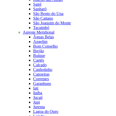
Sairé
Sanharó
São Bento do Una
São Caitano
São Joaquim do Monte
Tacaimbó
Agreste Meridional
Águas Belas
Angelim
Bom Conselho
Brejão
Buíque
Caetés
Calçado
Canhotinho
Capoeiras
Correntes
Garanhuns
Iati
Itaíba
Jucatí
Jupi
Jurema
Lagoa do Ouro