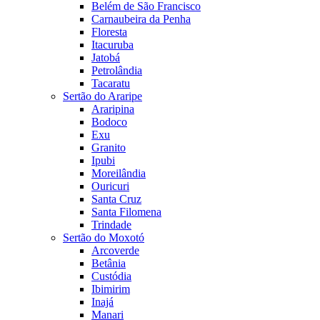
Belém de São Francisco
Carnaubeira da Penha
Floresta
Itacuruba
Jatobá
Petrolândia
Tacaratu
Sertão do Araripe
Araripina
Bodoco
Exu
Granito
Ipubi
Moreilândia
Ouricuri
Santa Cruz
Santa Filomena
Trindade
Sertão do Moxotó
Arcoverde
Betânia
Custódia
Ibimirim
Inajá
Manari