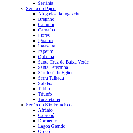
Sertânia
Sertão do Pajeú
Afogados da Ingazeira
Brejinho
Calumbi
Carnaíba
Flores
Iguaraci
Ingazeira
Itapetim
Quixaba
Santa Cruz da Baixa Verde
Santa Terezinha
São José do Egito
Serra Talhada
Solidão
Tabira
Triunfo
Tuparetama
Sertão do São Francisco
Afrânio
Cabrobó
Dormentes
Lagoa Grande
Orocó