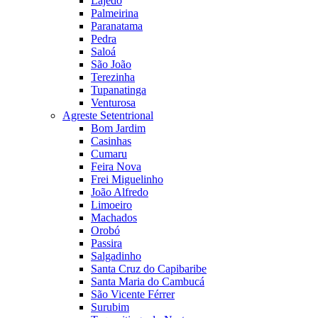
Lajedo
Palmeirina
Paranatama
Pedra
Saloá
São João
Terezinha
Tupanatinga
Venturosa
Agreste Setentrional
Bom Jardim
Casinhas
Cumaru
Feira Nova
Frei Miguelinho
João Alfredo
Limoeiro
Machados
Orobó
Passira
Salgadinho
Santa Cruz do Capibaribe
Santa Maria do Cambucá
São Vicente Férrer
Surubim