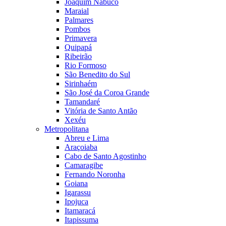
Joaquim Nabuco
Maraial
Palmares
Pombos
Primavera
Quipapá
Ribeirão
Rio Formoso
São Benedito do Sul
Sirinhaém
São José da Coroa Grande
Tamandaré
Vitória de Santo Antão
Xexéu
Metropolitana
Abreu e Lima
Araçoiaba
Cabo de Santo Agostinho
Camaragibe
Fernando Noronha
Goiana
Igarassu
Ipojuca
Itamaracá
Itapissuma