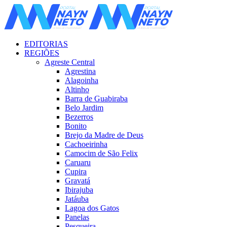
EDITORIAS
REGIÕES
Agreste Central
Agrestina
Alagoinha
Altinho
Barra de Guabiraba
Belo Jardim
Bezerros
Bonito
Brejo da Madre de Deus
Cachoeirinha
Camocim de São Felix
Caruaru
Cupira
Gravatá
Ibirajuba
Jatáuba
Lagoa dos Gatos
Panelas
Pesqueira