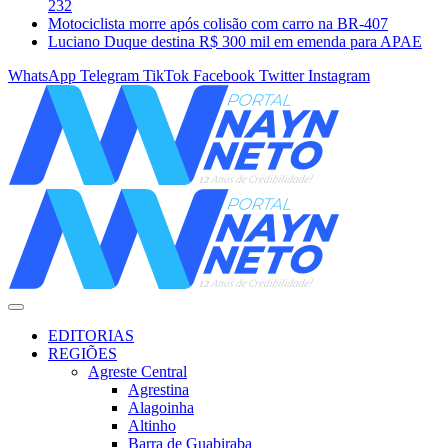
232
Motociclista morre após colisão com carro na BR-407
Luciano Duque destina R$ 300 mil em emenda para APAE
WhatsApp
Telegram
TikTok
Facebook
Twitter
Instagram
EDITORIAS
REGIÕES
Agreste Central
Agrestina
Alagoinha
Altinho
Barra de Guabiraba