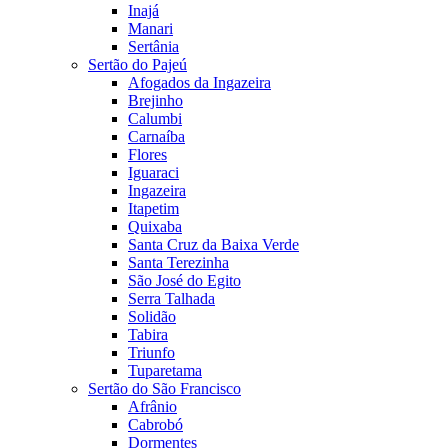
Inajá
Manari
Sertânia
Sertão do Pajeú
Afogados da Ingazeira
Brejinho
Calumbi
Carnaíba
Flores
Iguaraci
Ingazeira
Itapetim
Quixaba
Santa Cruz da Baixa Verde
Santa Terezinha
São José do Egito
Serra Talhada
Solidão
Tabira
Triunfo
Tuparetama
Sertão do São Francisco
Afrânio
Cabrobó
Dormentes