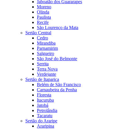
Jaboatão dos Guararapes
Moreno
Olinda
Paulista
Recife
São Lourenço da Mata
Sertão Central
Cedro
Mirandiba
Parnamirim
Salgueiro
São José do Belmonte
Serrita
Terra Nova
Verdejante
Sertão de Itaparica
Belém de São Francisco
Carnaubeira da Penha
Floresta
Itacuruba
Jatobá
Petrolândia
Tacaratu
Sertão do Araripe
Araripina