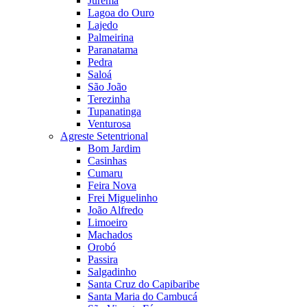
Jurema
Lagoa do Ouro
Lajedo
Palmeirina
Paranatama
Pedra
Saloá
São João
Terezinha
Tupanatinga
Venturosa
Agreste Setentrional
Bom Jardim
Casinhas
Cumaru
Feira Nova
Frei Miguelinho
João Alfredo
Limoeiro
Machados
Orobó
Passira
Salgadinho
Santa Cruz do Capibaribe
Santa Maria do Cambucá