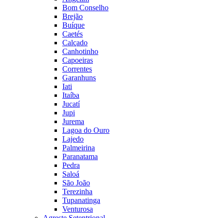
Bom Conselho
Brejão
Buíque
Caetés
Calçado
Canhotinho
Capoeiras
Correntes
Garanhuns
Iati
Itaíba
Jucatí
Jupi
Jurema
Lagoa do Ouro
Lajedo
Palmeirina
Paranatama
Pedra
Saloá
São João
Terezinha
Tupanatinga
Venturosa
Agreste Setentrional