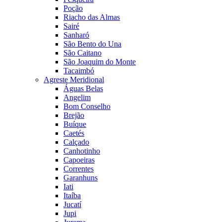
Poção
Riacho das Almas
Sairé
Sanharó
São Bento do Una
São Caitano
São Joaquim do Monte
Tacaimbó
Agreste Meridional
Águas Belas
Angelim
Bom Conselho
Brejão
Buíque
Caetés
Calçado
Canhotinho
Capoeiras
Correntes
Garanhuns
Iati
Itaíba
Jucatí
Jupi