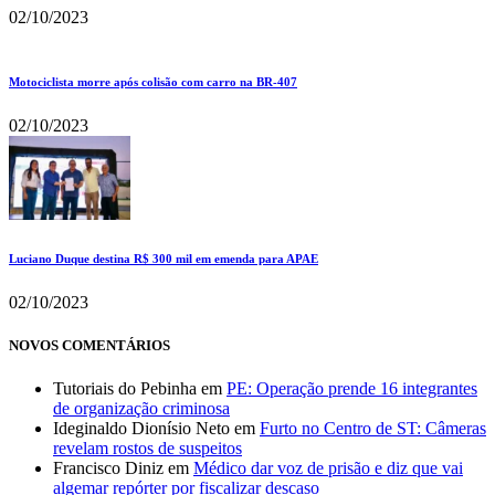
02/10/2023
Motociclista morre após colisão com carro na BR-407
02/10/2023
Luciano Duque destina R$ 300 mil em emenda para APAE
02/10/2023
NOVOS COMENTÁRIOS
Tutoriais do Pebinha
em
PE: Operação prende 16 integrantes
de organização criminosa
Ideginaldo Dionísio Neto
em
Furto no Centro de ST: Câmeras
revelam rostos de suspeitos
Francisco Diniz
em
Médico dar voz de prisão e diz que vai
algemar repórter por fiscalizar descaso