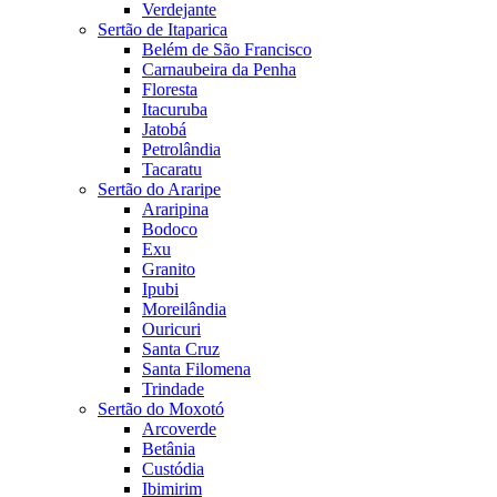
Verdejante
Sertão de Itaparica
Belém de São Francisco
Carnaubeira da Penha
Floresta
Itacuruba
Jatobá
Petrolândia
Tacaratu
Sertão do Araripe
Araripina
Bodoco
Exu
Granito
Ipubi
Moreilândia
Ouricuri
Santa Cruz
Santa Filomena
Trindade
Sertão do Moxotó
Arcoverde
Betânia
Custódia
Ibimirim