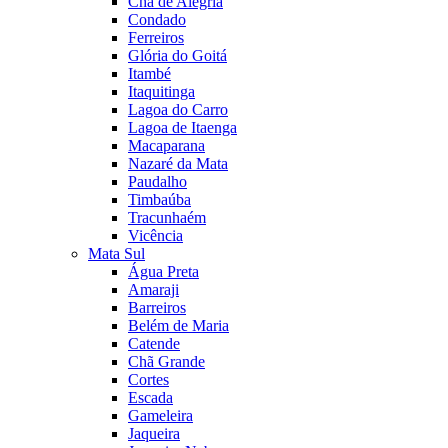
Chã de Alegria
Condado
Ferreiros
Glória do Goitá
Itambé
Itaquitinga
Lagoa do Carro
Lagoa de Itaenga
Macaparana
Nazaré da Mata
Paudalho
Timbaúba
Tracunhaém
Vicência
Mata Sul
Água Preta
Amaraji
Barreiros
Belém de Maria
Catende
Chã Grande
Cortes
Escada
Gameleira
Jaqueira