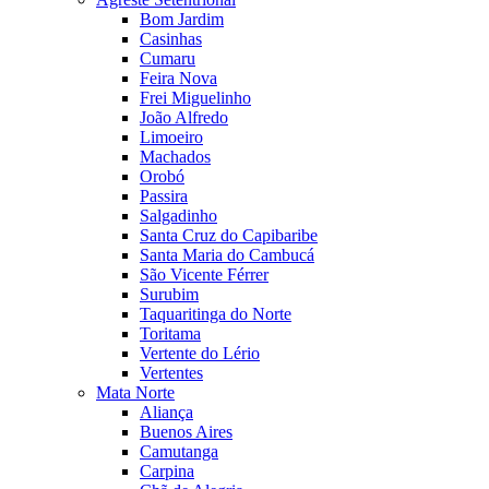
Bom Jardim
Casinhas
Cumaru
Feira Nova
Frei Miguelinho
João Alfredo
Limoeiro
Machados
Orobó
Passira
Salgadinho
Santa Cruz do Capibaribe
Santa Maria do Cambucá
São Vicente Férrer
Surubim
Taquaritinga do Norte
Toritama
Vertente do Lério
Vertentes
Mata Norte
Aliança
Buenos Aires
Camutanga
Carpina