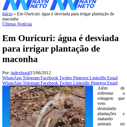
Início
»
Em Ouricuri: água é desviada para irrigar plantação de
maconha
Últimas Notícias
Em Ouricuri: água é desviada
para irrigar plantação de
maconha
Por:
indexbrasil
15/06/2012
WhatsApp
Telegram
Facebook
Twitter
Pinterest
LinkedIn
Email
WhatsApp
Telegram
Facebook
Twitter
LinkedIn
Pinterest
Email
Além de
enfrentar a
estiagem que
vem
destruindo
plantações e
matando
animais no