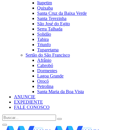
Itapetim
Quixaba
Santa Cruz da Baixa Verde
Santa Terezinha
São José do Egito
Serra Talhada
Solidão
Tabira
Triunfo
Tuparetama
Sertão do São Francisco
Afrânio
Cabrobó
Dormentes
Lagoa Grande
Orocó
Petrolina
Santa Maria da Boa Vista
ANUNCIE
EXPEDIENTE
FALE CONOSCO