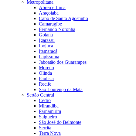
Metropolitana
Abreu e Lima
Araçoiaba
Cabo de Santo Agostinho
Camaragibe
Fernando Noronha
Goiana
Igarassu
Ipojuca
Itamaracá
Itapissuma
Jaboatão dos Guararapes
Moreno
Olinda
Paulista
Recife
São Lourenço da Mata
Sertão Central
Cedro
Mirandiba
Parnamirim
Salgueiro
São José do Belmonte
Serrita
Terra Nova