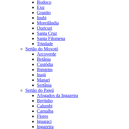
Bodoco
Exu
Granito
Ipubi
Moreilândia
Ouricuri
Santa Cruz
Santa Filomena
Trindade
Sertão do Moxotó
Arcoverde
Betânia
Custódia
Ibimirim
Inajá
Manari
Sertânia
Sertão do Pajeú
Afogados da Ingazeira
Brejinho
Calumbi
Carnaíba
Flores
Iguaraci
Ingazeira