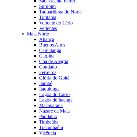
São Vicente Férrer
Surubim
Taquaritinga do Norte
Toritama
Vertente do Lério
Vertentes
Mata Norte
Aliança
Buenos Aires
Camutanga
Carpina
Chã de Alegria
Condado
Ferreiros
Glória do Goitá
Itambé
Itaquitinga
Lagoa do Carro
Lagoa de Itaenga
Macaparana
Nazaré da Mata
Paudalho
Timbaúba
Tracunhaém
Vicência