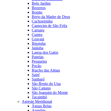
Belo Jardim
Bezerros
Bonito
Brejo da Madre de Deus
Cachoeirinha
Camocim de São Felix
Caruaru
Cupira
Gravatá
Ibirajuba
Jatáuba
Lagoa dos Gatos
Panelas
Pesqueira
Poção
Riacho das Almas
Sairé
Sanharó
São Bento do Una
São Caitano
São Joaquim do Monte
Tacaimbó
Agreste Meridional
Águas Belas
Angelim