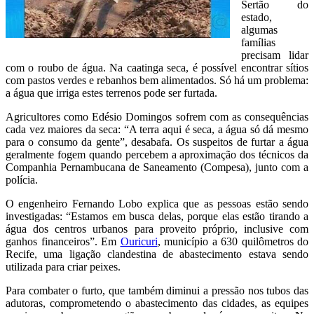
Sertão do
estado,
algumas
famílias
precisam lidar
com o roubo de água. Na caatinga seca, é possível encontrar sítios
com pastos verdes e rebanhos bem alimentados. Só há um problema:
a água que irriga estes terrenos pode ser furtada.
Agricultores como Edésio Domingos sofrem com as consequências
cada vez maiores da seca: “A terra aqui é seca, a água só dá mesmo
para o consumo da gente”, desabafa. Os suspeitos de furtar a água
geralmente fogem quando percebem a aproximação dos técnicos da
Companhia Pernambucana de Saneamento (Compesa), junto com a
polícia.
O engenheiro Fernando Lobo explica que as pessoas estão sendo
investigadas: “Estamos em busca delas, porque elas estão tirando a
água dos centros urbanos para proveito próprio, inclusive com
ganhos financeiros”. Em
Ouricuri
, município a 630 quilômetros do
Recife, uma ligação clandestina de abastecimento estava sendo
utilizada para criar peixes.
Para combater o furto, que também diminui a pressão nos tubos das
adutoras, comprometendo o abastecimento das cidades, as equipes