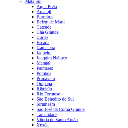
Mata Sul
Água Preta
Amaraji
Barreiros
Belém de Maria
Catende
Chã Grande
Cortes
Escada
Gameleira
Jaqueira
Joaquim Nabuco
Maraial
Palmares
Pombos
Primavera
Quipapá
Ribeirão
Rio Formoso
São Benedito do Sul
Sirinhaém
São José da Coroa Grande
Tamandaré
Vitória de Santo Antão
Xexéu