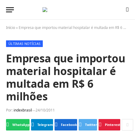
Início
»
Empresa que importou material hospitalar é multada em R$ 6 milhões
ÚLTIMAS NOTÍCIAS
Empresa que importou
material hospitalar é
multada em R$ 6
milhões
Por:
indexbrasil
24/10/2011
WhatsApp
Telegram
Facebook
Twitter
Pinterest