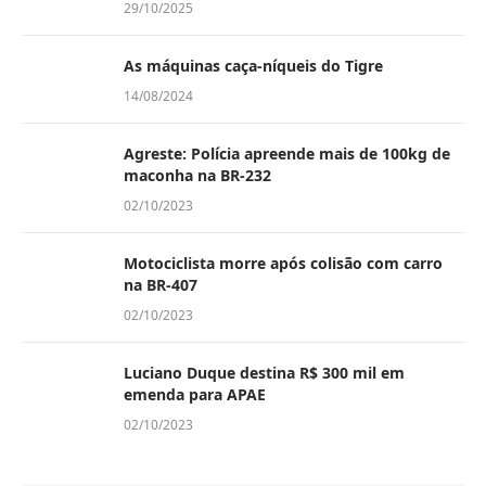
29/10/2025
As máquinas caça-níqueis do Tigre
14/08/2024
Agreste: Polícia apreende mais de 100kg de
maconha na BR-232
02/10/2023
Motociclista morre após colisão com carro
na BR-407
02/10/2023
Luciano Duque destina R$ 300 mil em
emenda para APAE
02/10/2023