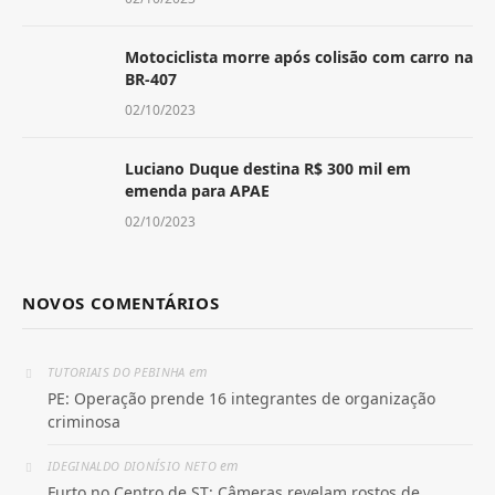
Motociclista morre após colisão com carro na
BR-407
02/10/2023
Luciano Duque destina R$ 300 mil em
emenda para APAE
02/10/2023
NOVOS COMENTÁRIOS
em
TUTORIAIS DO PEBINHA
PE: Operação prende 16 integrantes de organização
criminosa
em
IDEGINALDO DIONÍSIO NETO
Furto no Centro de ST: Câmeras revelam rostos de