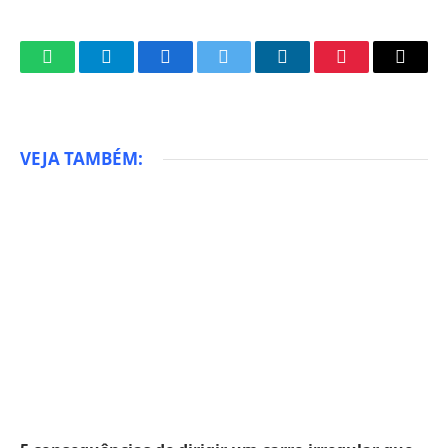
WhatsApp
Telegram
Facebook
Twitter
LinkedIn
Pinterest
Email
VEJA TAMBÉM: