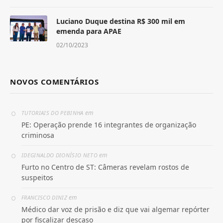
Luciano Duque destina R$ 300 mil em
emenda para APAE
02/10/2023
NOVOS COMENTÁRIOS
em
TUTORIAIS DO PEBINHA
PE: Operação prende 16 integrantes de organização
criminosa
em
IDEGINALDO DIONÍSIO NETO
Furto no Centro de ST: Câmeras revelam rostos de
suspeitos
em
FRANCISCO DINIZ
Médico dar voz de prisão e diz que vai algemar repórter
por fiscalizar descaso