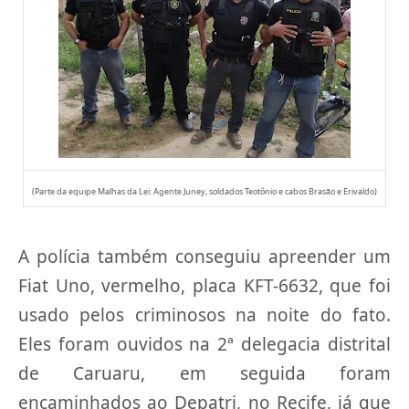
(Parte da equipe Malhas da Lei: Agente Juney, soldados Teotônio e cabos Brasão e Erivaldo)
A polícia também conseguiu apreender um
Fiat Uno, vermelho, placa KFT-6632, que foi
usado pelos criminosos na noite do fato.
Eles foram ouvidos na 2ª delegacia distrital
de Caruaru, em seguida foram
encaminhados ao Depatri, no Recife, já que