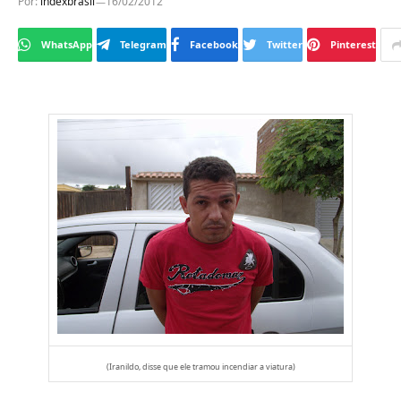
Por:
indexbrasil
16/02/2012
WhatsApp
Telegram
Facebook
Twitter
Pinterest
(Iranildo, disse que ele tramou incendiar a viatura)