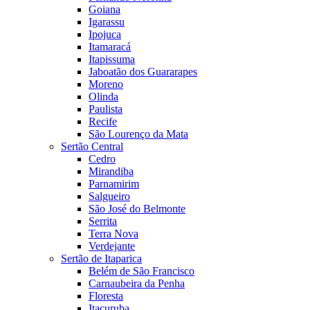
Goiana
Igarassu
Ipojuca
Itamaracá
Itapissuma
Jaboatão dos Guararapes
Moreno
Olinda
Paulista
Recife
São Lourenço da Mata
Sertão Central
Cedro
Mirandiba
Parnamirim
Salgueiro
São José do Belmonte
Serrita
Terra Nova
Verdejante
Sertão de Itaparica
Belém de São Francisco
Carnaubeira da Penha
Floresta
Itacuruba