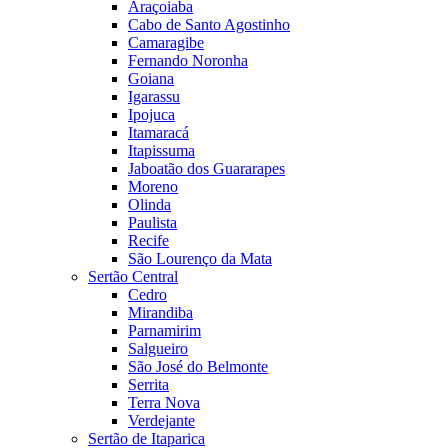
Araçoiaba
Cabo de Santo Agostinho
Camaragibe
Fernando Noronha
Goiana
Igarassu
Ipojuca
Itamaracá
Itapissuma
Jaboatão dos Guararapes
Moreno
Olinda
Paulista
Recife
São Lourenço da Mata
Sertão Central
Cedro
Mirandiba
Parnamirim
Salgueiro
São José do Belmonte
Serrita
Terra Nova
Verdejante
Sertão de Itaparica