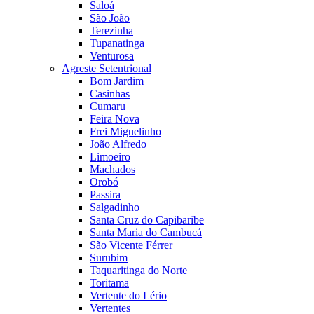
Saloá
São João
Terezinha
Tupanatinga
Venturosa
Agreste Setentrional
Bom Jardim
Casinhas
Cumaru
Feira Nova
Frei Miguelinho
João Alfredo
Limoeiro
Machados
Orobó
Passira
Salgadinho
Santa Cruz do Capibaribe
Santa Maria do Cambucá
São Vicente Férrer
Surubim
Taquaritinga do Norte
Toritama
Vertente do Lério
Vertentes