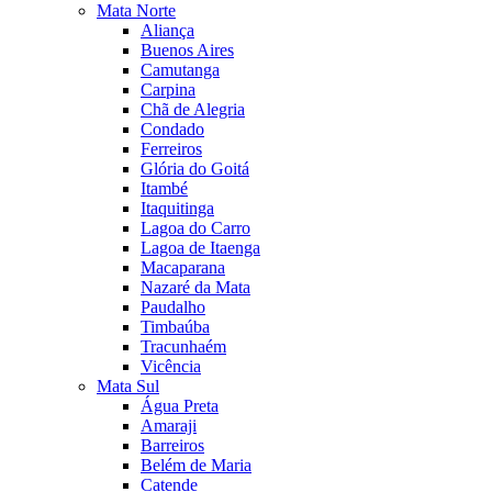
Mata Norte
Aliança
Buenos Aires
Camutanga
Carpina
Chã de Alegria
Condado
Ferreiros
Glória do Goitá
Itambé
Itaquitinga
Lagoa do Carro
Lagoa de Itaenga
Macaparana
Nazaré da Mata
Paudalho
Timbaúba
Tracunhaém
Vicência
Mata Sul
Água Preta
Amaraji
Barreiros
Belém de Maria
Catende