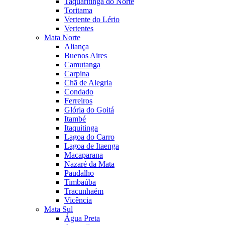
Taquaritinga do Norte
Toritama
Vertente do Lério
Vertentes
Mata Norte
Aliança
Buenos Aires
Camutanga
Carpina
Chã de Alegria
Condado
Ferreiros
Glória do Goitá
Itambé
Itaquitinga
Lagoa do Carro
Lagoa de Itaenga
Macaparana
Nazaré da Mata
Paudalho
Timbaúba
Tracunhaém
Vicência
Mata Sul
Água Preta