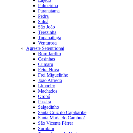
Lajedo
Palmeirina
Paranatama
Pedra
Saloá
São João
Terezinha
Tupanatinga
Venturosa
Agreste Setentrional
Bom Jardim
Casinhas
Cumaru
Feira Nova
Frei Miguelinho
João Alfredo
Limoeiro
Machados
Orobó
Passira
Salgadinho
Santa Cruz do Capibaribe
Santa Maria do Cambucá
São Vicente Férrer
Surubim