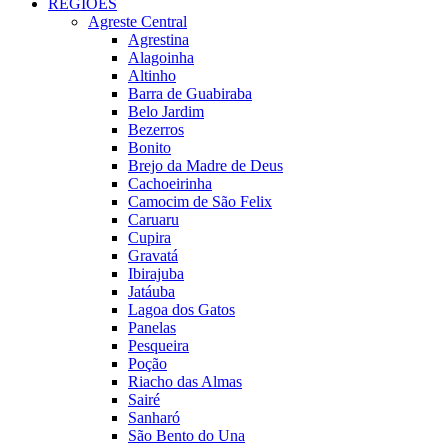
REGIÕES
Agreste Central
Agrestina
Alagoinha
Altinho
Barra de Guabiraba
Belo Jardim
Bezerros
Bonito
Brejo da Madre de Deus
Cachoeirinha
Camocim de São Felix
Caruaru
Cupira
Gravatá
Ibirajuba
Jatáuba
Lagoa dos Gatos
Panelas
Pesqueira
Poção
Riacho das Almas
Sairé
Sanharó
São Bento do Una