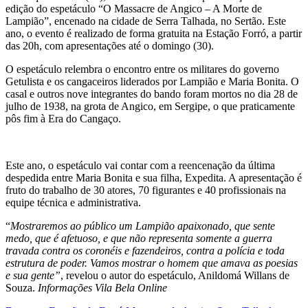
edição do espetáculo “O Massacre de Angico – A Morte de
Lampião”, encenado na cidade de Serra Talhada, no Sertão. Este
ano, o evento é realizado de forma gratuita na Estação Forró, a partir
das 20h, com apresentações até o domingo (30).
O espetáculo relembra o encontro entre os militares do governo
Getulista e os cangaceiros liderados por Lampião e Maria Bonita. O
casal e outros nove integrantes do bando foram mortos no dia 28 de
julho de 1938, na grota de Angico, em Sergipe, o que praticamente
pôs fim à Era do Cangaço.
Este ano, o espetáculo vai contar com a reencenação da última
despedida entre Maria Bonita e sua filha, Expedita. A apresentação é
fruto do trabalho de 30 atores, 70 figurantes e 40 profissionais na
equipe técnica e administrativa.
“
Mostraremos ao público um Lampião apaixonado, que sente
medo, que é afetuoso, e que não representa somente a guerra
travada contra os coronéis e fazendeiros, contra a polícia e toda
estrutura de poder. Vamos mostrar o homem que amava as poesias
e sua gente”
, revelou o autor do espetáculo, Anildomá Willans de
Souza.
Informações Vila Bela Online