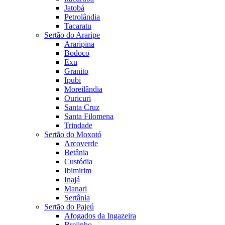
Jatobá
Petrolândia
Tacaratu
Sertão do Araripe
Araripina
Bodoco
Exu
Granito
Ipubi
Moreilândia
Ouricuri
Santa Cruz
Santa Filomena
Trindade
Sertão do Moxotó
Arcoverde
Betânia
Custódia
Ibimirim
Inajá
Manari
Sertânia
Sertão do Pajeú
Afogados da Ingazeira
Brejinho