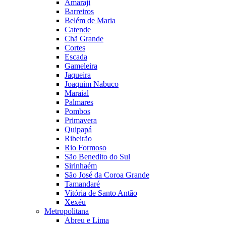
Amaraji
Barreiros
Belém de Maria
Catende
Chã Grande
Cortes
Escada
Gameleira
Jaqueira
Joaquim Nabuco
Maraial
Palmares
Pombos
Primavera
Quipapá
Ribeirão
Rio Formoso
São Benedito do Sul
Sirinhaém
São José da Coroa Grande
Tamandaré
Vitória de Santo Antão
Xexéu
Metropolitana
Abreu e Lima