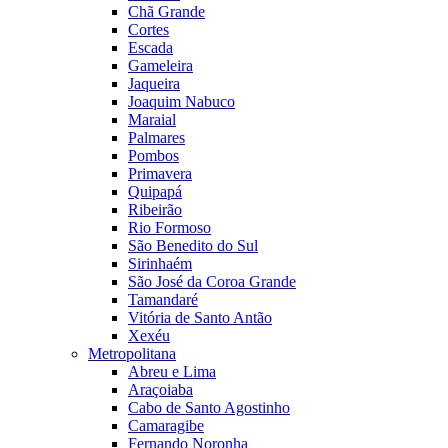
Chã Grande
Cortes
Escada
Gameleira
Jaqueira
Joaquim Nabuco
Maraial
Palmares
Pombos
Primavera
Quipapá
Ribeirão
Rio Formoso
São Benedito do Sul
Sirinhaém
São José da Coroa Grande
Tamandaré
Vitória de Santo Antão
Xexéu
Metropolitana
Abreu e Lima
Araçoiaba
Cabo de Santo Agostinho
Camaragibe
Fernando Noronha