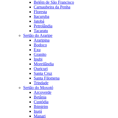
Belém de São Francisco
Carnaubeira da Penha
Floresta
Itacuruba
Jatobá
Petrolândia
Tacaratu
Sertão do Araripe
Araripina
Bodoco
Exu
Granito
Ipubi
Moreilândia
Ouricuri
Santa Cruz
Santa Filomena
Trindade
Sertão do Moxotó
Arcoverde
Betânia
Custódia
Ibimirim
Inajá
Manari