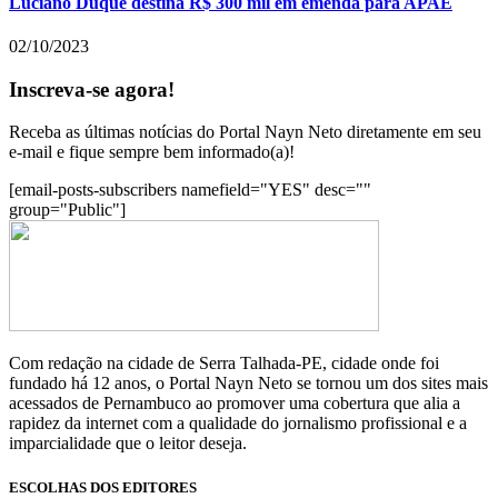
Luciano Duque destina R$ 300 mil em emenda para APAE
02/10/2023
Inscreva-se agora!
Receba as últimas notícias do Portal Nayn Neto diretamente em seu
e-mail e fique sempre bem informado(a)!
[email-posts-subscribers namefield="YES" desc=""
group="Public"]
Com redação na cidade de Serra Talhada-PE, cidade onde foi
fundado há 12 anos, o Portal Nayn Neto se tornou um dos sites mais
acessados de Pernambuco ao promover uma cobertura que alia a
rapidez da internet com a qualidade do jornalismo profissional e a
imparcialidade que o leitor deseja.
ESCOLHAS DOS EDITORES