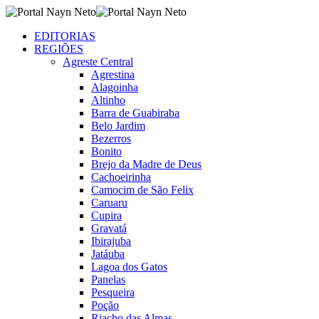
EDITORIAS
REGIÕES
Agreste Central
Agrestina
Alagoinha
Altinho
Barra de Guabiraba
Belo Jardim
Bezerros
Bonito
Brejo da Madre de Deus
Cachoeirinha
Camocim de São Felix
Caruaru
Cupira
Gravatá
Ibirajuba
Jatáuba
Lagoa dos Gatos
Panelas
Pesqueira
Poção
Riacho das Almas