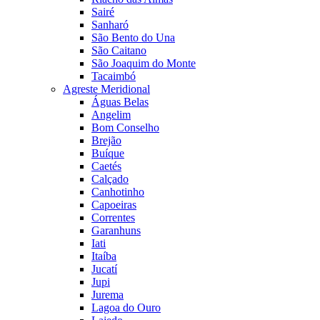
Sairé
Sanharó
São Bento do Una
São Caitano
São Joaquim do Monte
Tacaimbó
Agreste Meridional
Águas Belas
Angelim
Bom Conselho
Brejão
Buíque
Caetés
Calçado
Canhotinho
Capoeiras
Correntes
Garanhuns
Iati
Itaíba
Jucatí
Jupi
Jurema
Lagoa do Ouro