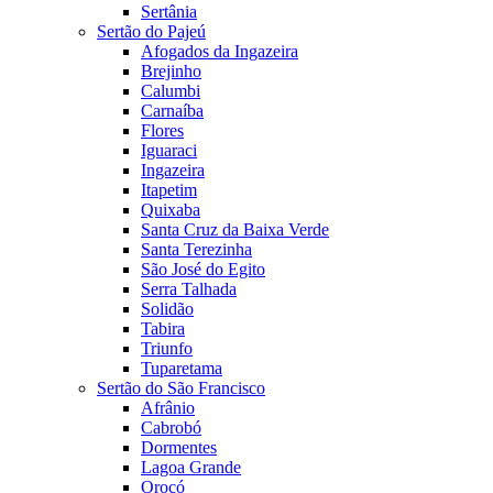
Sertânia
Sertão do Pajeú
Afogados da Ingazeira
Brejinho
Calumbi
Carnaíba
Flores
Iguaraci
Ingazeira
Itapetim
Quixaba
Santa Cruz da Baixa Verde
Santa Terezinha
São José do Egito
Serra Talhada
Solidão
Tabira
Triunfo
Tuparetama
Sertão do São Francisco
Afrânio
Cabrobó
Dormentes
Lagoa Grande
Orocó