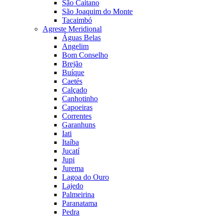
São Caitano
São Joaquim do Monte
Tacaimbó
Agreste Meridional
Águas Belas
Angelim
Bom Conselho
Brejão
Buíque
Caetés
Calçado
Canhotinho
Capoeiras
Correntes
Garanhuns
Iati
Itaíba
Jucatí
Jupi
Jurema
Lagoa do Ouro
Lajedo
Palmeirina
Paranatama
Pedra