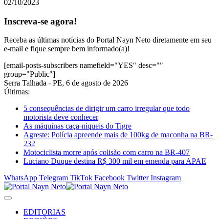
02/10/2023
Inscreva-se agora!
Receba as últimas notícias do Portal Nayn Neto diretamente em seu
e-mail e fique sempre bem informado(a)!
[email-posts-subscribers namefield="YES" desc=""
group="Public"]
Serra Talhada - PE, 6 de agosto de 2026
Últimas:
5 consequências de dirigir um carro irregular que todo
motorista deve conhecer
As máquinas caça-níqueis do Tigre
Agreste: Polícia apreende mais de 100kg de maconha na BR-
232
Motociclista morre após colisão com carro na BR-407
Luciano Duque destina R$ 300 mil em emenda para APAE
WhatsApp
Telegram
TikTok
Facebook
Twitter
Instagram
EDITORIAS