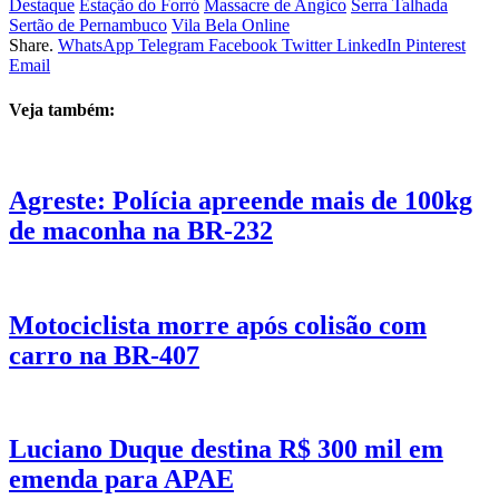
Destaque
Estação do Forró
Massacre de Angico
Serra Talhada
Sertão de Pernambuco
Vila Bela Online
Share.
WhatsApp
Telegram
Facebook
Twitter
LinkedIn
Pinterest
Email
Veja também:
Agreste: Polícia apreende mais de 100kg
de maconha na BR-232
Motociclista morre após colisão com
carro na BR-407
Luciano Duque destina R$ 300 mil em
emenda para APAE