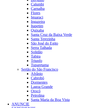
Calumbi
Carnaíba
Flores
Iguaraci
Ingazeira
Itapetim
Quixaba
Santa Cruz da Baixa Verde
Santa Terezinha
São José do Egito
Serra Talhada
Solidão
Tabira
Triunfo
Tuparetama
Sertão do São Francisco
Afrânio
Cabrobó
Dormentes
Lagoa Grande
Orocó
Petrolina
Santa Maria da Boa Vista
ANUNCIE