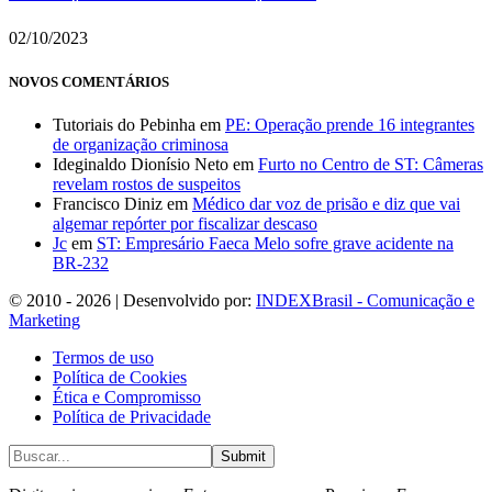
02/10/2023
NOVOS COMENTÁRIOS
Tutoriais do Pebinha
em
PE: Operação prende 16 integrantes
de organização criminosa
Ideginaldo Dionísio Neto
em
Furto no Centro de ST: Câmeras
revelam rostos de suspeitos
Francisco Diniz
em
Médico dar voz de prisão e diz que vai
algemar repórter por fiscalizar descaso
Jc
em
ST: Empresário Faeca Melo sofre grave acidente na
BR-232
© 2010 - 2026 | Desenvolvido por:
INDEXBrasil - Comunicação e
Marketing
Termos de uso
Política de Cookies
Ética e Compromisso
Política de Privacidade
Submit