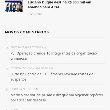
Luciano Duque destina R$ 300 mil em
emenda para APAE
02/10/2023
NOVOS COMENTÁRIOS
em
TUTORIAIS DO PEBINHA
PE: Operação prende 16 integrantes de organização
criminosa
em
IDEGINALDO DIONÍSIO NETO
Furto no Centro de ST: Câmeras revelam rostos de
suspeitos
em
FRANCISCO DINIZ
Médico dar voz de prisão e diz que vai algemar repórter
por fiscalizar descaso
em
JC