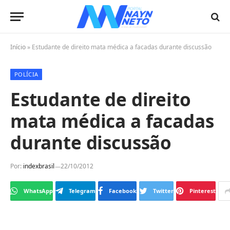
Início
»
Estudante de direito mata médica a facadas durante discussão
POLÍCIA
Estudante de direito
mata médica a facadas
durante discussão
Por:
indexbrasil
22/10/2012
WhatsApp
Telegram
Facebook
Twitter
Pinterest