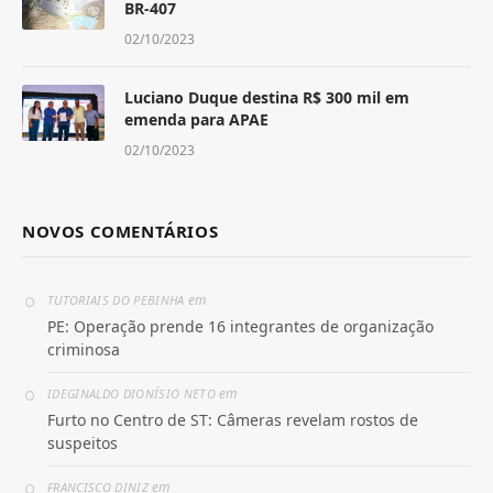
BR-407
02/10/2023
Luciano Duque destina R$ 300 mil em
emenda para APAE
02/10/2023
NOVOS COMENTÁRIOS
em
TUTORIAIS DO PEBINHA
PE: Operação prende 16 integrantes de organização
criminosa
em
IDEGINALDO DIONÍSIO NETO
Furto no Centro de ST: Câmeras revelam rostos de
suspeitos
em
FRANCISCO DINIZ