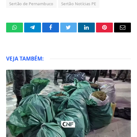
Sertão de Pernambuco
Sertão Notícias PE
WhatsApp
Telegram
Facebook
Twitter
LinkedIn
Pinterest
Email
VEJA TAMBÉM: