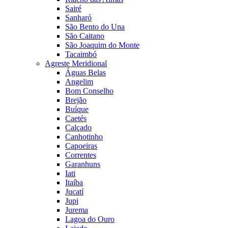
Sairé
Sanharó
São Bento do Una
São Caitano
São Joaquim do Monte
Tacaimbó
Agreste Meridional
Águas Belas
Angelim
Bom Conselho
Brejão
Buíque
Caetés
Calçado
Canhotinho
Capoeiras
Correntes
Garanhuns
Iati
Itaíba
Jucatí
Jupi
Jurema
Lagoa do Ouro