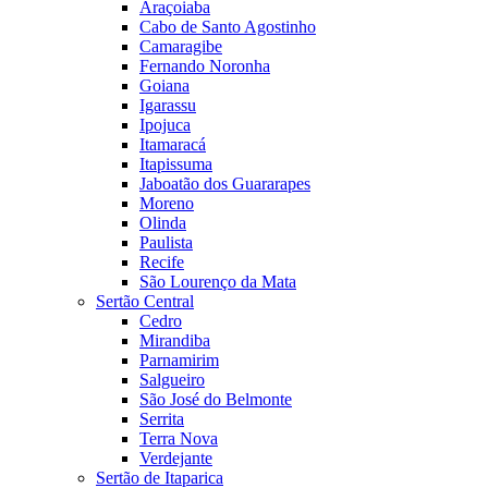
Araçoiaba
Cabo de Santo Agostinho
Camaragibe
Fernando Noronha
Goiana
Igarassu
Ipojuca
Itamaracá
Itapissuma
Jaboatão dos Guararapes
Moreno
Olinda
Paulista
Recife
São Lourenço da Mata
Sertão Central
Cedro
Mirandiba
Parnamirim
Salgueiro
São José do Belmonte
Serrita
Terra Nova
Verdejante
Sertão de Itaparica