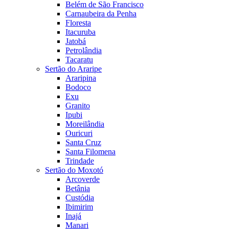
Belém de São Francisco
Carnaubeira da Penha
Floresta
Itacuruba
Jatobá
Petrolândia
Tacaratu
Sertão do Araripe
Araripina
Bodoco
Exu
Granito
Ipubi
Moreilândia
Ouricuri
Santa Cruz
Santa Filomena
Trindade
Sertão do Moxotó
Arcoverde
Betânia
Custódia
Ibimirim
Inajá
Manari