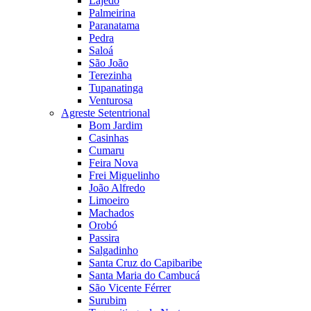
Lajedo
Palmeirina
Paranatama
Pedra
Saloá
São João
Terezinha
Tupanatinga
Venturosa
Agreste Setentrional
Bom Jardim
Casinhas
Cumaru
Feira Nova
Frei Miguelinho
João Alfredo
Limoeiro
Machados
Orobó
Passira
Salgadinho
Santa Cruz do Capibaribe
Santa Maria do Cambucá
São Vicente Férrer
Surubim