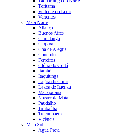
Taquaritinga do Norte
Toritama
Vertente do Lério
Vertentes
Mata Norte
Aliança
Buenos Aires
Camutanga
Carpina
Chã de Alegria
Condado
Ferreiros
Glória do Goitá
Itambé
Itaquitinga
Lagoa do Carro
Lagoa de Itaenga
Macaparana
Nazaré da Mata
Paudalho
Timbaúba
Tracunhaém
Vicência
Mata Sul
Água Preta