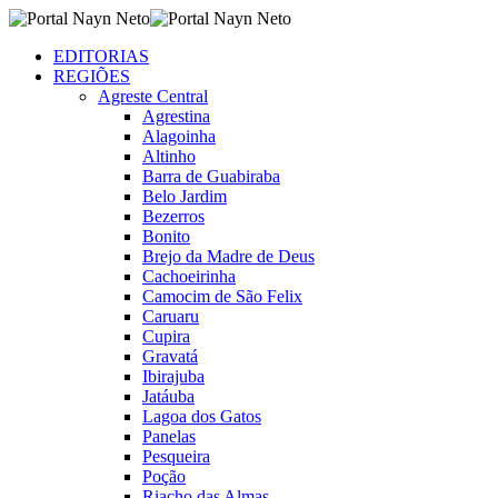
EDITORIAS
REGIÕES
Agreste Central
Agrestina
Alagoinha
Altinho
Barra de Guabiraba
Belo Jardim
Bezerros
Bonito
Brejo da Madre de Deus
Cachoeirinha
Camocim de São Felix
Caruaru
Cupira
Gravatá
Ibirajuba
Jatáuba
Lagoa dos Gatos
Panelas
Pesqueira
Poção
Riacho das Almas