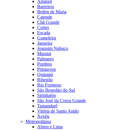
Amaraji
Barreiros
Belém de Maria
Catende
Chã Grande
Cortes
Escada
Gameleira
Jaqueira
Joaquim Nabuco
Maraial
Palmares
Pombos
Primavera
Quipapá
Ribeirão
Rio Formoso
São Benedito do Sul
Sirinhaém
São José da Coroa Grande
Tamandaré
Vitória de Santo Antão
Xexéu
Metropolitana
Abreu e Lima