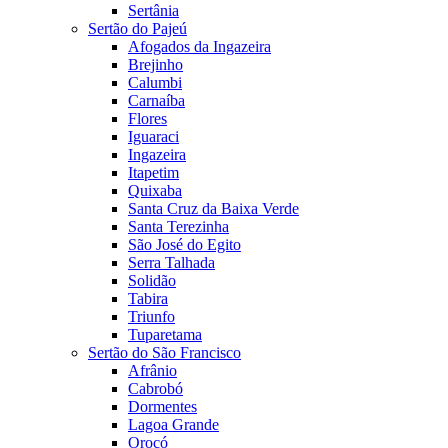
Sertânia
Sertão do Pajeú
Afogados da Ingazeira
Brejinho
Calumbi
Carnaíba
Flores
Iguaraci
Ingazeira
Itapetim
Quixaba
Santa Cruz da Baixa Verde
Santa Terezinha
São José do Egito
Serra Talhada
Solidão
Tabira
Triunfo
Tuparetama
Sertão do São Francisco
Afrânio
Cabrobó
Dormentes
Lagoa Grande
Orocó